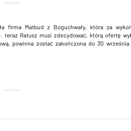
REKLAMA
iła firma Matbud z Boguchwały, która za wykon
. teraz Ratusz musi zdecydować, którą ofertę wy
tową, powinna zostać zakończona do 30 września
REKLAMA