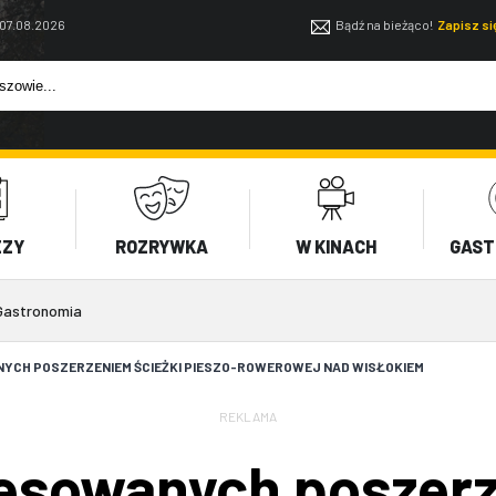
 07.08.2026
Bądź na bieżąco!
Zapisz s
EZY
ROZRYWKA
W KINACH
GAST
Gastronomia
NYCH POSZERZENIEM ŚCIEŻKI PIESZO-ROWEROWEJ NAD WISŁOKIEM
REKLAMA
resowanych poszer