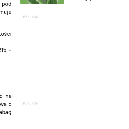
w pod
jmuje
REKLAMA
kości
215 –
to na
owa o
REKLAMA
rabag