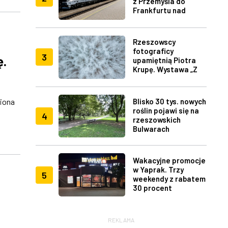
z Przemyśla do
Frankfurtu nad
Menem
Rzeszowscy
fotograficy
3
ę.
upamiętnią Piotra
Krupę. Wystawa „Z
lotu ptaka" w RDK
iona
Blisko 30 tys. nowych
roślin pojawi się na
4
rzeszowskich
Bulwarach
Wakacyjne promocje
w Yaprak. Trzy
5
weekendy z rabatem
30 procent
z
REKLAMA