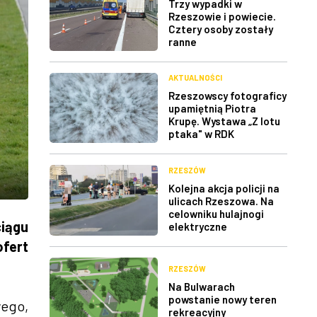
Trzy wypadki w
Rzeszowie i powiecie.
Cztery osoby zostały
ranne
AKTUALNOŚCI
Rzeszowscy fotograficy
upamiętnią Piotra
Krupę. Wystawa „Z lotu
ptaka" w RDK
RZESZÓW
Kolejna akcja policji na
ulicach Rzeszowa. Na
celowniku hulajnogi
iągu
elektryczne
ofert
RZESZÓW
Na Bulwarach
powstanie nowy teren
wego,
rekreacyjny