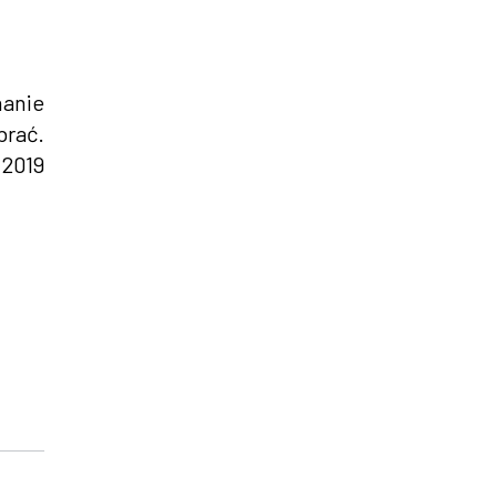
anie
brać.
 2019