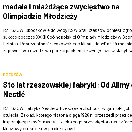
medale i miażdżące zwycięstwo na
Olimpiadzie Młodzieży
RZESZÓW. Skoczkowie do wody KSW Stal Rzeszów odnieśli ogr
sukces podczas XXXII Ogólnopolskiej Olimpiady Młodzieży w Spo
Letnich. Reprezentanci rzeszowskiego klubu zdobyli aż 24 medale
zapewnili województwu podkarpackiemu zwycięstwo w klasyfikac
RZESZÓW
Sto lat rzeszowskiej fabryki: Od Alimy
Nestlé
RZESZÓW. Fabryka Nestlé w Rzeszowie obchodzi w tym roku jubi
stulecia. Zakład, którego historia sięga 1926 r., przeszedł przez d
imponującą transformację — z lokalnego przedsiębiorstwa w jede
kluczowych ośrodków produkcyjnych...