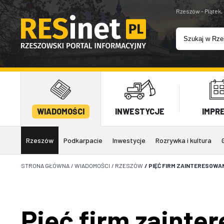
Rzeszów - Piątek,
WIADOMOŚCI
INWESTYCJE
IMPR
Rzeszów
Podkarpacie
Inwestycje
Rozrywka i kultura
STRONA GŁÓWNA
/
WIADOMOŚCI
/
RZESZÓW
/
PIĘĆ FIRM ZAINTERESOWA
Pięć firm zainte