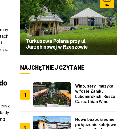
34
omny
rtach
Turkusowa Polana przy ul.
 i
Jarzębinowej w Rzeszowie
ji...
NAJCHĘTNIEJ CZYTANE
 do
Wino, sery i muzyka
w fosie Zamku
1
Lubomirskich. Rusza
Carpathian Wine
leusz
Fest w Rzeszowie
ekady
n z
Nowe bezpośrednie
połączenie kolejowe
2