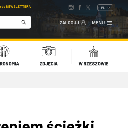
ię do NEWSLETTERA
PL
ZALOGUJ
MENU
RONOMIA
ZDJĘCIA
W RZESZOWIE
zeniem ścieżki