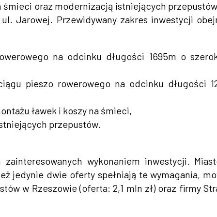
na śmieci oraz modernizacją istniejących przepustó
 ul. Jarowej. Przewidywany zakres inwestycji obe
-rowerowego na odcinku długości 1695m o szero
 ciągu pieszo rowerowego na odcinku długości 1
ontażu ławek i koszy na śmieci,
stniejących przepustów.
m zainteresowanych wykonaniem inwestycji. Mias
oteż jedynie dwie oferty spełniają te wymagania, m
stów w Rzeszowie (oferta: 2,1 mln zł) oraz firmy St