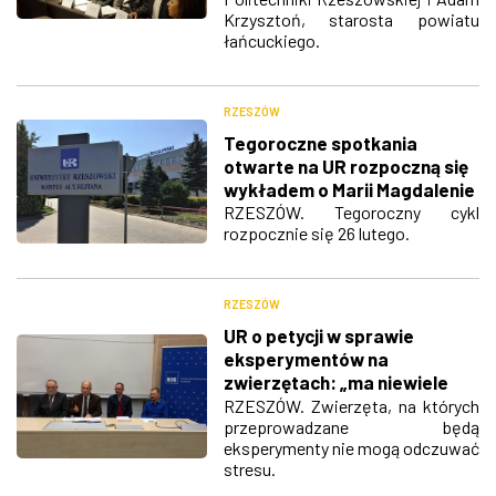
Krzysztoń, starosta powiatu
łańcuckiego.
RZESZÓW
Tegoroczne spotkania
otwarte na UR rozpoczną się
wykładem o Marii Magdalenie
RZESZÓW. Tegoroczny cykl
rozpocznie się 26 lutego.
RZESZÓW
UR o petycji w sprawie
eksperymentów na
zwierzętach: „ma niewiele
wspólnego z
RZESZÓW. Zwierzęta, na których
przeprowadzane będą
rzeczywistością”
eksperymenty nie mogą odczuwać
stresu.