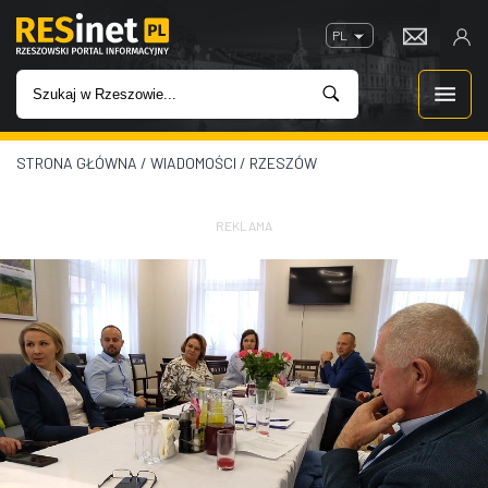
PL
STRONA GŁÓWNA
/
WIADOMOŚCI
/
RZESZÓW
WIADOMOŚCI
INWESTYCJE
REKLAMA
IMPREZY
ROZRYWKA
W KINACH
GASTRONOMIA