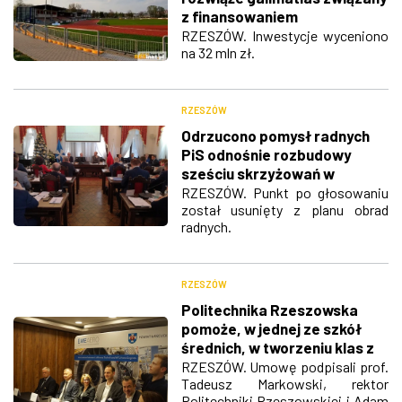
z finansowaniem
Podkarpackiego Centrum
RZESZÓW. Inwestycje wyceniono
na 32 mln zł.
Lekkoatletycznego?
RZESZÓW
Odrzucono pomysł radnych
PiS odnośnie rozbudowy
sześciu skrzyżowań w
Rzeszowie
RZESZÓW. Punkt po głosowaniu
został usunięty z planu obrad
radnych.
RZESZÓW
Politechnika Rzeszowska
pomoże, w jednej ze szkół
średnich, w tworzeniu klas z
branży lotniczej
RZESZÓW. Umowę podpisali prof.
Tadeusz Markowski, rektor
Politechniki Rzeszowskiej i Adam