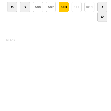
596
597
598
599
600
REKLAMA