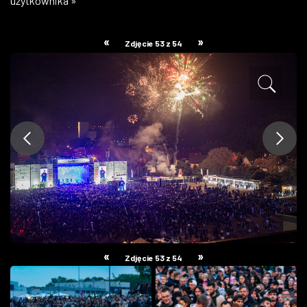
użytkownika »
ZDJĘCIA
«
»
Zdjęcie 53 z 54
W RZESZOWIE
«
»
Zdjęcie 53 z 54