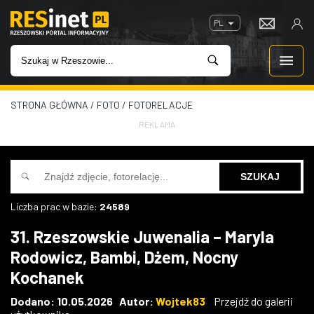
PL
STRONA GŁÓWNA
/
FOTO
/
FOTORELACJE
WIADOMOŚCI
REKLAMA
INWESTYCJE
IMPREZY
Liczba prac w bazie:
24589
ROZRYWKA
31. Rzeszowskie Juwenalia – Maryla
Rodowicz, Bambi, Dżem, Nocny
W KINACH
Kochanek
GASTRONOMIA
Dodano: 10.05.2026 Autor:
Wojtek83
Przejdź do galerii