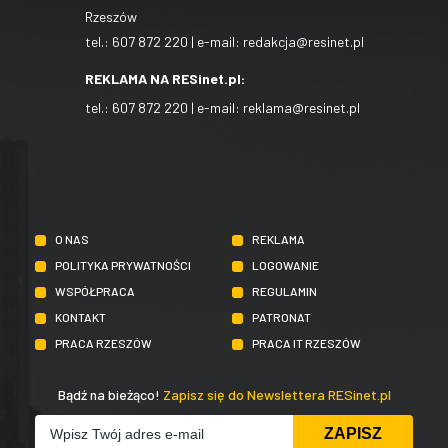
Rzeszów
tel.:
607 872 220
| e-mail:
redakcja@resinet.pl
REKLAMA NA RESinet.pl:
tel.:
607 872 220
| e-mail:
reklama@resinet.pl
O NAS
REKLAMA
POLITYKA PRYWATNOŚCI
LOGOWANIE
WSPÓŁPRACA
REGULAMIN
KONTAKT
PATRONAT
PRACA RZESZÓW
PRACA IT RZESZÓW
Bądź na bieżąco!
Zapisz się do Newslettera RESinet.pl