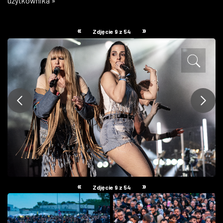
użytkownika »
ZDJĘCIA
«
»
Zdjęcie 9 z 54
W RZESZOWIE
«
»
Zdjęcie 9 z 54