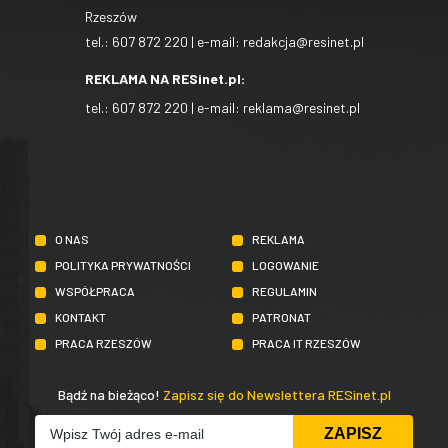
Rzeszów
tel.:
607 872 220
| e-mail:
redakcja@resinet.pl
REKLAMA NA RESinet.pl:
tel.:
607 872 220
| e-mail:
reklama@resinet.pl
O NAS
REKLAMA
POLITYKA PRYWATNOŚCI
LOGOWANIE
WSPÓŁPRACA
REGULAMIN
KONTAKT
PATRONAT
PRACA RZESZÓW
PRACA IT RZESZÓW
Bądź na bieżąco!
Zapisz się do Newslettera RESinet.pl