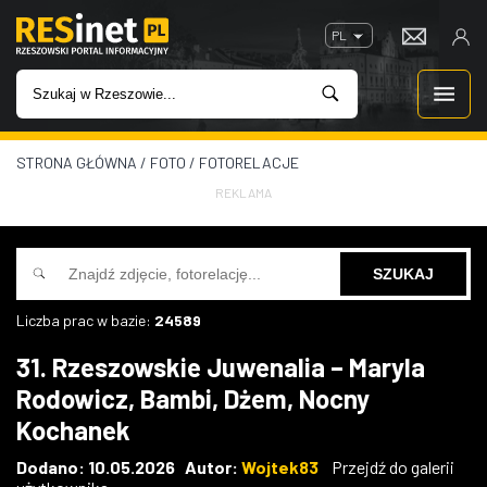
PL
STRONA GŁÓWNA
/
FOTO
/
FOTORELACJE
WIADOMOŚCI
REKLAMA
INWESTYCJE
IMPREZY
Liczba prac w bazie:
24589
ROZRYWKA
31. Rzeszowskie Juwenalia – Maryla
Rodowicz, Bambi, Dżem, Nocny
W KINACH
Kochanek
GASTRONOMIA
Dodano: 10.05.2026 Autor:
Wojtek83
Przejdź do galerii