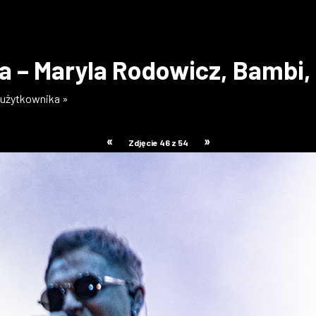
ia – Maryla Rodowicz, Bambi
i użytkownika »
«
»
Zdjęcie 46 z 54