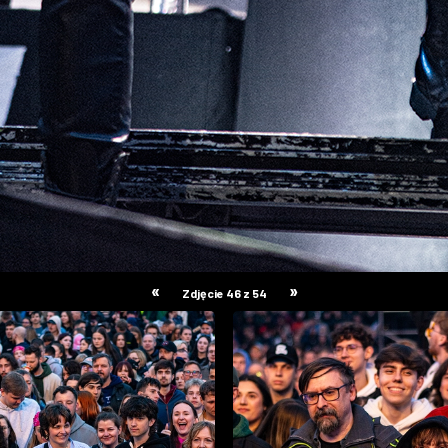
«
»
Zdjęcie 46 z 54