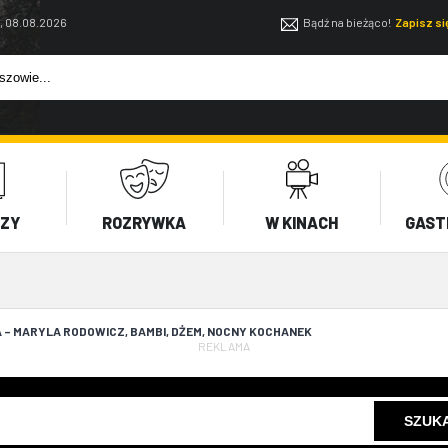
, 08.08.2026
Bądź na bieżąco!
Zapisz s
EZY
ROZRYWKA
W KINACH
GAST
 – MARYLA RODOWICZ, BAMBI, DŻEM, NOCNY KOCHANEK
REKLAMA