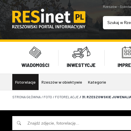
Rzeszów - Sobota
WIADOMOŚCI
INWESTYCJE
IMPR
Fotorelacje
Rzeszów w obiektywie
Kategorie
STRONA GŁÓWNA
/
FOTO
/
FOTORELACJE
/
31. RZESZOWSKIE JUWENALIA