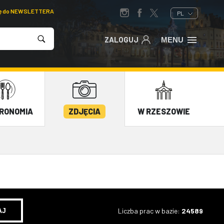
ię do NEWSLETTERA
PL
ZALOGUJ
MENU
RONOMIA
ZDJĘCIA
W RZESZOWIE
Liczba prac w bazie:
24589