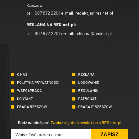
Rzeszów
tel.:
607 872 220
| e-mail:
redakcja@resinet.pl
REKLAMA NA RESinet.pl:
tel.:
607 872 220
| e-mail:
reklama@resinet.pl
O NAS
REKLAMA
POLITYKA PRYWATNOŚCI
LOGOWANIE
WSPÓŁPRACA
REGULAMIN
KONTAKT
PATRONAT
PRACA RZESZÓW
PRACA IT RZESZÓW
Bądź na bieżąco!
Zapisz się do Newslettera RESinet.pl