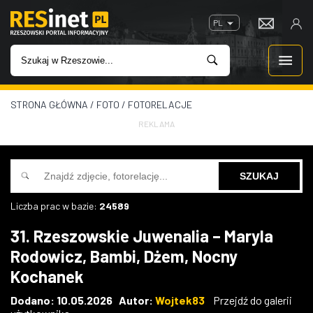
PL
STRONA GŁÓWNA
/
FOTO
/
FOTORELACJE
WIADOMOŚCI
REKLAMA
INWESTYCJE
IMPREZY
Liczba prac w bazie:
24589
ROZRYWKA
31. Rzeszowskie Juwenalia – Maryla
Rodowicz, Bambi, Dżem, Nocny
W KINACH
Kochanek
GASTRONOMIA
Dodano: 10.05.2026 Autor:
Wojtek83
Przejdź do galerii