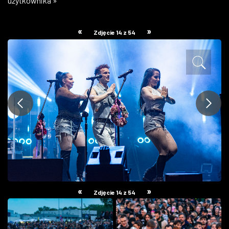
użytkownika »
ZDJĘCIA
«
»
Zdjęcie 14 z 54
W RZESZOWIE
«
»
Zdjęcie 14 z 54