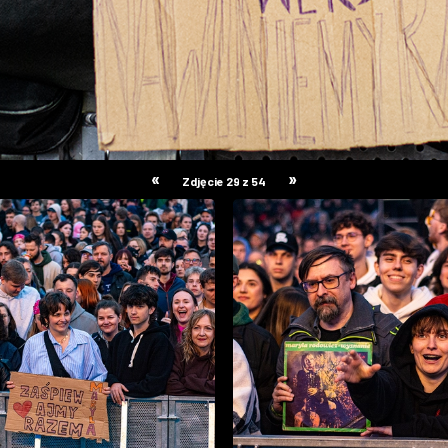
«
»
Zdjęcie 29 z 54