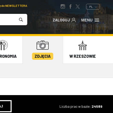
ię do NEWSLETTERA
PL
ZALOGUJ
MENU
RONOMIA
ZDJĘCIA
W RZESZOWIE
Liczba prac w bazie:
24589