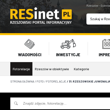
Rzeszów - Sobota
WIADOMOŚCI
INWESTYCJE
IMPR
Fotorelacje
Rzeszów w obiektywie
Kategorie
STRONA GŁÓWNA
/
FOTO
/
FOTORELACJE
/
31. RZESZOWSKIE JUWENALIA