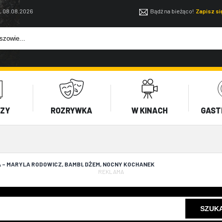
, 08.08.2026
Bądź na bieżąco!
Zapisz s
EZY
ROZRYWKA
W KINACH
GAST
 – MARYLA RODOWICZ, BAMBI, DŻEM, NOCNY KOCHANEK
REKLAMA