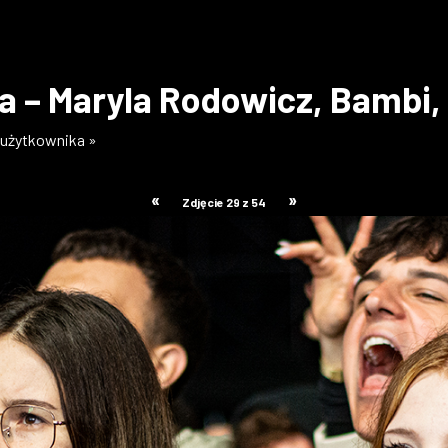
ia – Maryla Rodowicz, Bambi
i użytkownika »
«
»
Zdjęcie 29 z 54