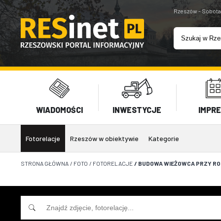
Rzeszów - Sobota
WIADOMOŚCI
INWESTYCJE
IMPR
Fotorelacje
Rzeszów w obiektywie
Kategorie
STRONA GŁÓWNA
/
FOTO
/
FOTORELACJE
/
BUDOWA WIEŻOWCA PRZY RON