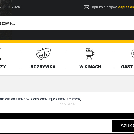
, 08.08.2026
Bądź na bieżąco!
Zapisz s
EZY
ROZRYWKA
W KINACH
GAST
DZIE POBITNO W RZESZOWIE [CZERWIEC 2025]
REKLAMA