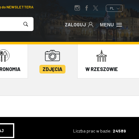
ię do NEWSLETTERA
PL
ZALOGUJ
MENU
RONOMIA
ZDJĘCIA
W RZESZOWIE
Liczba prac w bazie:
24589