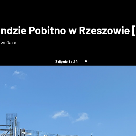
ndzie Pobitno w Rzeszowie 
kownika »
»
Zdjęcie 1 z 24