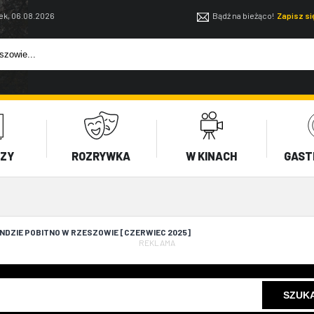
ek, 06.08.2026
Bądź na bieżąco!
Zapisz s
EZY
ROZRYWKA
W KINACH
GAST
DZIE POBITNO W RZESZOWIE [CZERWIEC 2025]
REKLAMA