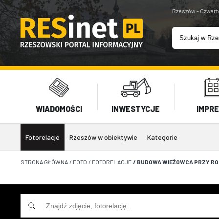
Rzeszów - Czwart
WIADOMOŚCI
INWESTYCJE
IMPR
Fotorelacje
Rzeszów w obiektywie
Kategorie
STRONA GŁÓWNA
/
FOTO
/
FOTORELACJE
/
BUDOWA WIEŻOWCA PRZY RON