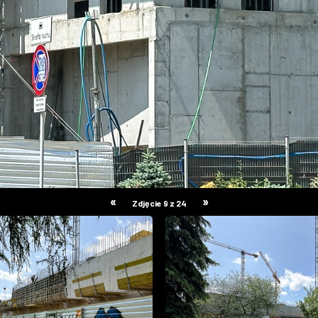
«
»
Zdjęcie 9 z 24