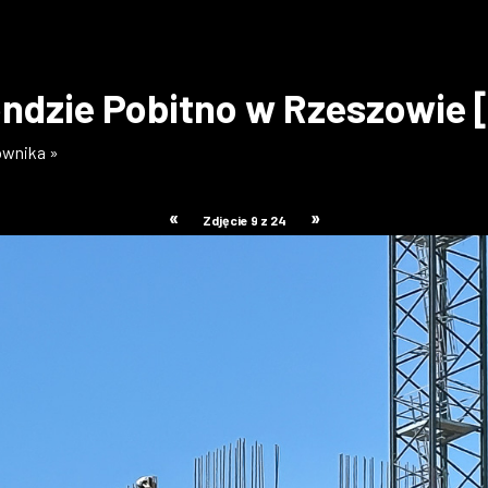
ndzie Pobitno w Rzeszowie 
kownika »
«
»
Zdjęcie 9 z 24