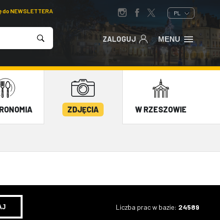
ię do NEWSLETTERA
PL
ZALOGUJ
MENU
RONOMIA
ZDJĘCIA
W RZESZOWIE
Liczba prac w bazie:
24589