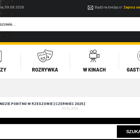
la, 09.08.2026
Bądź na bieżąco!
Zapisz s
EZY
ROZRYWKA
W KINACH
GAST
DZIE POBITNO W RZESZOWIE [CZERWIEC 2025]
REKLAMA