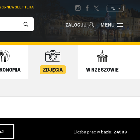
ię do NEWSLETTERA
PL
ZALOGUJ
MENU
RONOMIA
ZDJĘCIA
W RZESZOWIE
Liczba prac w bazie:
24589