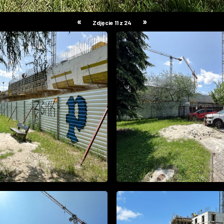
«
»
Zdjęcie 11 z 24