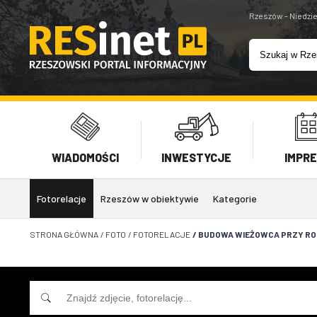
Rzeszów - Niedzie
WIADOMOŚCI
INWESTYCJE
IMPR
Fotorelacje
Rzeszów w obiektywie
Kategorie
STRONA GŁÓWNA
/
FOTO
/
FOTORELACJE
/
BUDOWA WIEŻOWCA PRZY RON