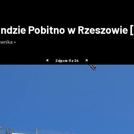
ndzie Pobitno w Rzeszowie 
kownika »
«
»
Zdjęcie 11 z 24