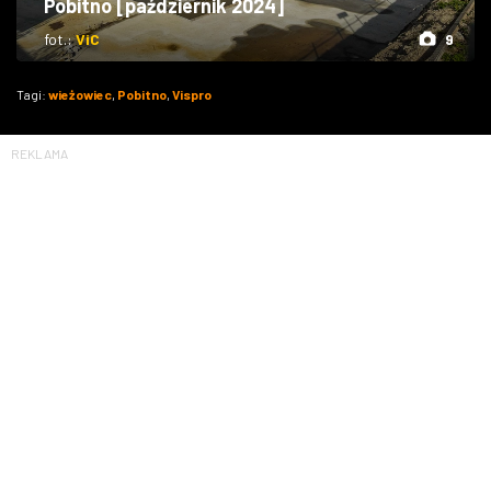
Pobitno [październik 2024]
fot.:
ViC
9
Tagi:
wieżowiec
,
Pobitno
,
Vispro
REKLAMA