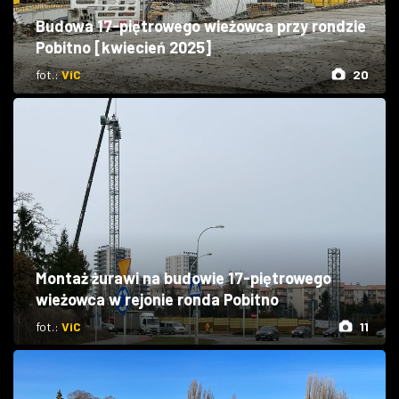
Budowa 17-piętrowego wieżowca przy rondzie
Pobitno [kwiecień 2025]
fot.:
ViC
20
Montaż żurawi na budowie 17-piętrowego
wieżowca w rejonie ronda Pobitno
fot.:
ViC
11