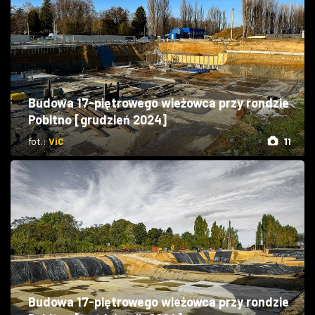
Budowa 17-piętrowego wieżowca przy rondzie
Pobitno [grudzień 2024]
fot.:
ViC
11
Budowa 17-piętrowego wieżowca przy rondzie