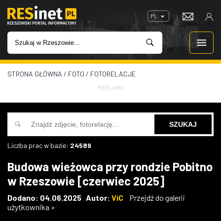
PL
STRONA GŁÓWNA
/
FOTO
/
FOTORELACJE
WIADOMOŚCI
REKLAMA
INWESTYCJE
IMPREZY
Liczba prac w bazie:
24589
ROZRYWKA
Budowa wieżowca przy rondzie Pobitno
w Rzeszowie [czerwiec 2025]
W KINACH
Dodano: 04.06.2025 Autor:
ViC
Przejdź do galerii
użytkownika »
GASTRONOMIA