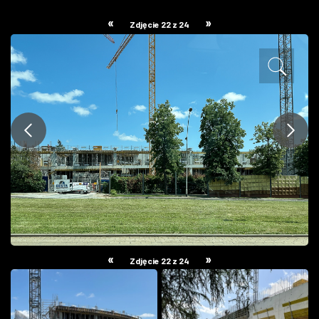
ZDJĘCIA
«
»
Zdjęcie 22 z 24
W RZESZOWIE
«
»
Zdjęcie 22 z 24