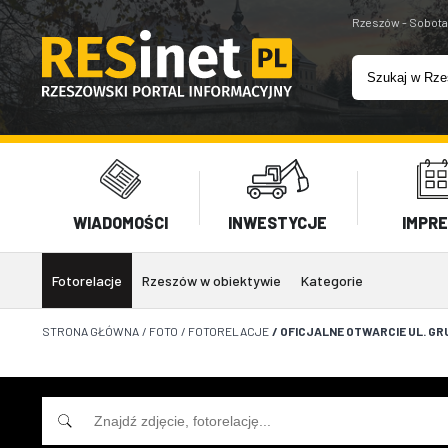
Rzeszów - Sobota
WIADOMOŚCI
INWESTYCJE
IMPR
Fotorelacje
Rzeszów w obiektywie
Kategorie
STRONA GŁÓWNA
/
FOTO
/
FOTORELACJE
/
OFICJALNE OTWARCIE UL. G