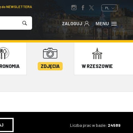
ię do NEWSLETTERA
PL
ZALOGUJ
MENU
RONOMIA
ZDJĘCIA
W RZESZOWIE
Liczba prac w bazie:
24589