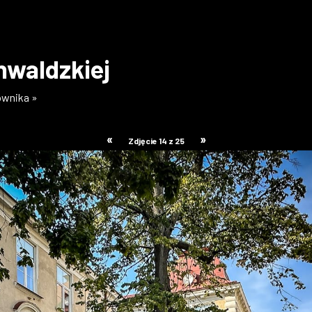
unwaldzkiej
kownika »
«
»
Zdjęcie 14 z 25