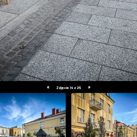
«
»
Zdjęcie 14 z 25