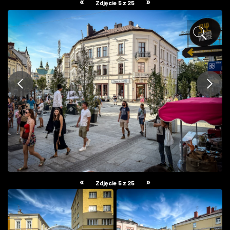
«
»
Zdjęcie 5 z 25
ZDJĘCIA
W RZESZOWIE
«
»
Zdjęcie 5 z 25