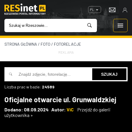
PL
STRONA GŁÓWNA
/
FOTO
/
FOTORELACJE
WIADOMOŚCI
REKLAMA
INWESTYCJE
IMPREZY
Liczba prac w bazie:
24589
ROZRYWKA
Oficjalne otwarcie ul. Grunwaldzkiej
W KINACH
Dodano: 08.09.2024 Autor:
ViC
Przejdź do galerii
użytkownika »
GASTRONOMIA