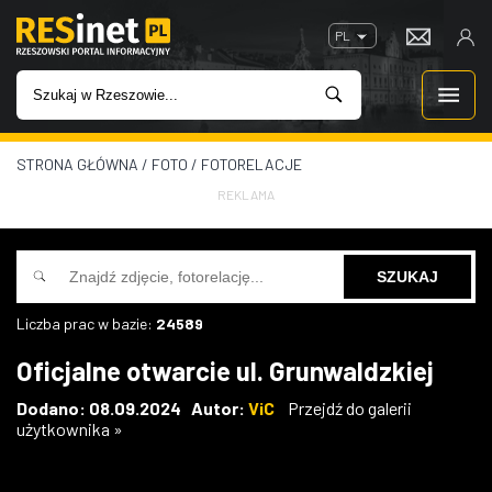
PL
STRONA GŁÓWNA
/
FOTO
/
FOTORELACJE
WIADOMOŚCI
REKLAMA
INWESTYCJE
IMPREZY
Liczba prac w bazie:
24589
ROZRYWKA
Oficjalne otwarcie ul. Grunwaldzkiej
W KINACH
Dodano: 08.09.2024 Autor:
ViC
Przejdź do galerii
użytkownika »
GASTRONOMIA