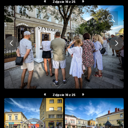
«
»
Zdjęcie 16 z 25
ZDJĘCIA
W RZESZOWIE
«
»
Zdjęcie 16 z 25