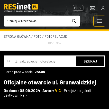
PL
STRONA GŁÓWNA
/
FOTO
/
FOTORELACJE
WIADOMOŚCI
REKLAMA
INWESTYCJE
IMPREZY
Liczba prac w bazie:
24589
ROZRYWKA
Oficjalne otwarcie ul. Grunwaldzkiej
W KINACH
Dodano: 08.09.2024 Autor:
ViC
Przejdź do galerii
użytkownika »
GASTRONOMIA