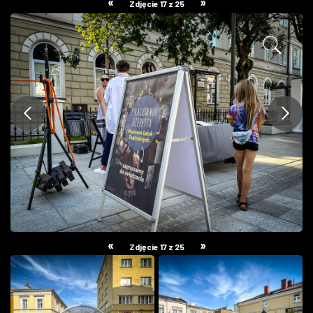
«
»
Zdjęcie 17 z 25
ZDJĘCIA
W RZESZOWIE
«
»
Zdjęcie 17 z 25