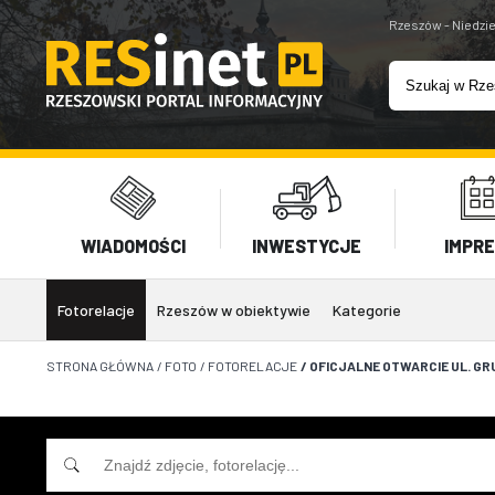
Rzeszów - Niedzie
WIADOMOŚCI
INWESTYCJE
IMPR
Fotorelacje
Rzeszów w obiektywie
Kategorie
STRONA GŁÓWNA
/
FOTO
/
FOTORELACJE
/
OFICJALNE OTWARCIE UL. G