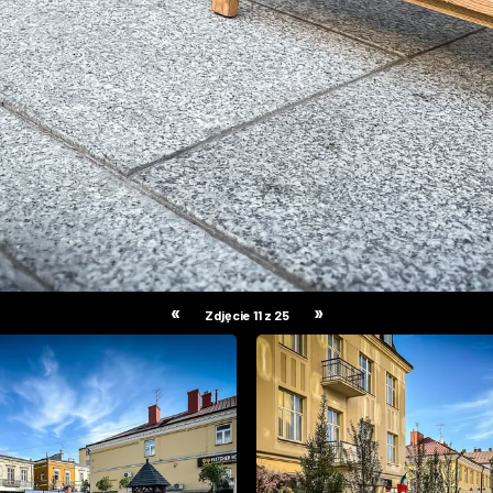
«
»
Zdjęcie 11 z 25