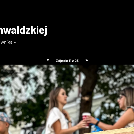
unwaldzkiej
kownika »
«
»
Zdjęcie 11 z 25