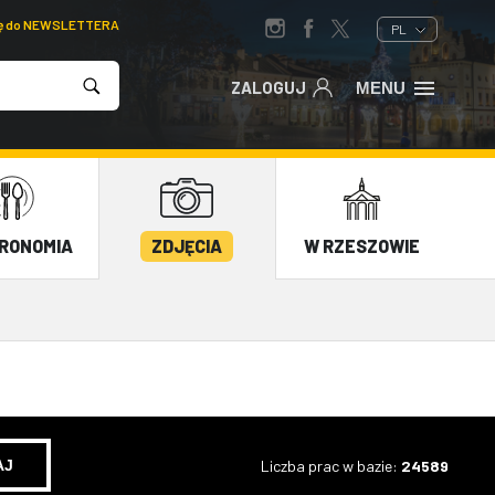
ię do NEWSLETTERA
PL
ZALOGUJ
MENU
RONOMIA
ZDJĘCIA
W RZESZOWIE
Liczba prac w bazie:
24589