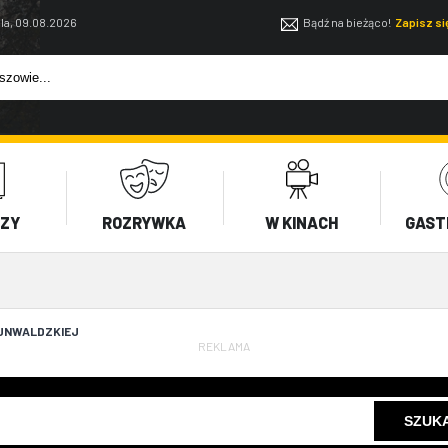
la, 09.08.2026
Bądź na bieżąco!
Zapisz s
EZY
ROZRYWKA
W KINACH
GAST
RUNWALDZKIEJ
REKLAMA