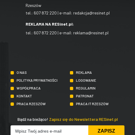
Rzeszów
tel.:
607 872 220
| e-mail:
redakcja@resinet.pl
REKLAMA NA RESinet.pl:
tel.:
607 872 220
| e-mail:
reklama@resinet.pl
O NAS
REKLAMA
POLITYKA PRYWATNOŚCI
LOGOWANIE
WSPÓŁPRACA
REGULAMIN
KONTAKT
PATRONAT
PRACA RZESZÓW
PRACA IT RZESZÓW
Bądź na bieżąco!
Zapisz się do Newslettera RESinet.pl