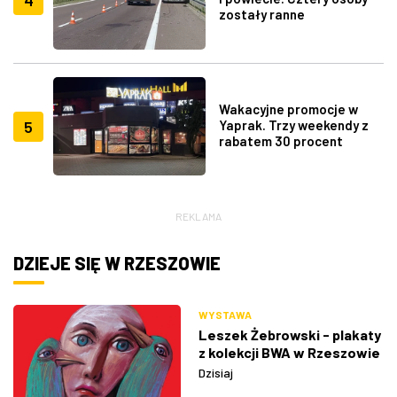
zostały ranne
Wakacyjne promocje w
5
Yaprak. Trzy weekendy z
rabatem 30 procent
REKLAMA
DZIEJE SIĘ W RZESZOWIE
WYSTAWA
Leszek Żebrowski - plakaty
z kolekcji BWA w Rzeszowie
Dzisiaj