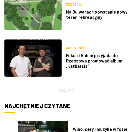
RZESZÓW
Na Bulwarach powstanie nowy
teren rekreacyjny
AKTUALNOŚCI
Fokus i Rahim przyjadą do
Rzeszowa promować album
„Katharsis”
REKLAMA
NAJCHĘTNIEJ CZYTANE
Wino, sery i muzyka w fosie