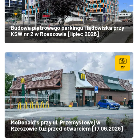
Budowa piętrowego parkingu i lądowiska przy
KSW nr 2 w Rzeszowie [lipiec 2026]
27
McDonald's przy ul. Przemysłowej w
Rzeszowie tuż przed otwarciem [17.06.2026]