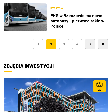
RZESZÓW
PKS w Rzeszowie ma nowe
autobusy - pierwsze takie w
Polsce
1
2
3
4
ZDJĘCIA INWESTYCJI
22