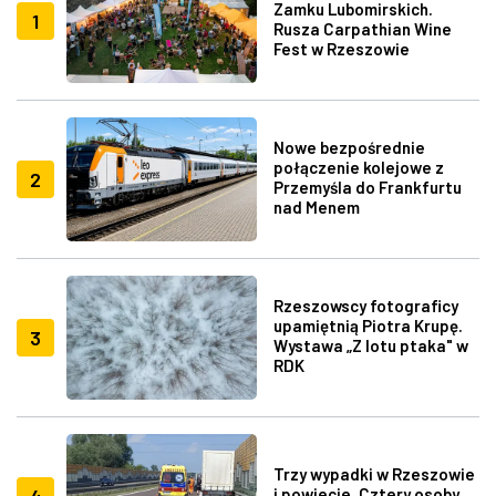
Zamku Lubomirskich.
1
Rusza Carpathian Wine
Fest w Rzeszowie
Nowe bezpośrednie
połączenie kolejowe z
2
Przemyśla do Frankfurtu
nad Menem
Rzeszowscy fotograficy
upamiętnią Piotra Krupę.
3
Wystawa „Z lotu ptaka" w
RDK
Trzy wypadki w Rzeszowie
4
i powiecie. Cztery osoby