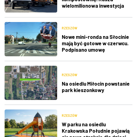
wielomilionowa inwestycja
MPGK
RZESZÓW
Nowe mini-ronda na Słocinie
mają być gotowe w czerwcu.
Podpisano umowę
RZESZÓW
Na osiedlu Miłocin powstanie
park kieszonkowy
RZESZÓW
W parku na osiedlu
Krakowska Południe pojawią
się nowe atrakcje dla dzieci