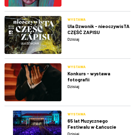
WYSTAWA
Ula Dzwonik - nieoczywisTA
CZĘŚĆ ZAPISU
Dzisiaj
WYSTAWA
Konkurs - wystawa
fotografii
Dzisiaj
WYSTAWA
65 lat Muzycznego
Festiwalu w Łańcucie
Dzisiaj