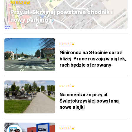
RZESZÓW
ZDJĘCIA
Przy ul. Skrajnej powstanie chodnik i
nowy parking
W RZESZOWIE
RZESZÓW
Minironda na Słocinie coraz
bliżej. Prace ruszają w piątek,
ruch będzie sterowany
ręcznie
RZESZÓW
Na cmentarzu przy ul.
Świętokrzyskiej powstaną
nowe alejki
RZESZÓW