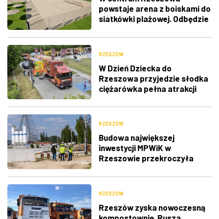
powstaje arena z boiskami do
siatkówki plażowej. Odbędzie
się tu m.in. Puchar Świata
RZESZÓW
W Dzień Dziecka do
Rzeszowa przyjedzie słodka
ciężarówka pełna atrakcji
RZESZÓW
Budowa największej
inwestycji MPWiK w
Rzeszowie przekroczyła
półmetek
RZESZÓW
Rzeszów zyska nowoczesną
kompostownię. Rusza