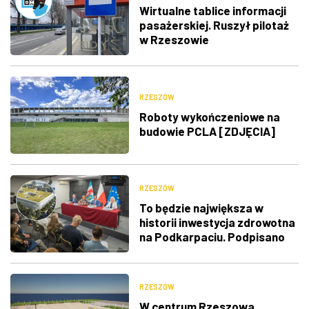
Wirtualne tablice informacji
pasażerskiej. Ruszył pilotaż
w Rzeszowie
RZESZÓW
Roboty wykończeniowe na
budowie PCLA [ZDJĘCIA]
RZESZÓW
To będzie największa w
historii inwestycja zdrowotna
na Podkarpaciu. Podpisano
umowę na budowę PCMD
RZESZÓW
W centrum Rzeszowa