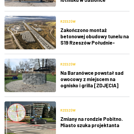
[ZDJĘCIA]
RZESZÓW
Zakończono montaż
betonowej obudowy tunelu na
S19 Rzeszów Południe-
Babica
RZESZÓW
Na Baranówce powstał sad
owocowy z miejscem na
ognisko i grilla [ZDJĘCIA]
RZESZÓW
Zmiany na rondzie Pobitno.
Miasto szuka projektanta