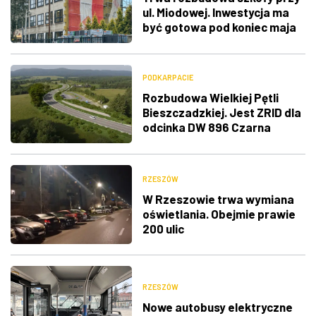
ul. Miodowej. Inwestycja ma
być gotowa pod koniec maja
PODKARPACIE
Rozbudowa Wielkiej Pętli
Bieszczadzkiej. Jest ZRID dla
odcinka DW 896 Czarna
Górna – Smolnik
[WIZUALIZACJE]
RZESZÓW
W Rzeszowie trwa wymiana
oświetlania. Obejmie prawie
200 ulic
RZESZÓW
Nowe autobusy elektryczne