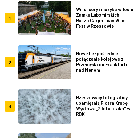
Wino, sery i muzyka w fosie
Zamku Lubomirskich.
1
Rusza Carpathian Wine
Fest w Rzeszowie
Nowe bezpośrednie
połączenie kolejowe z
2
Przemyśla do Frankfurtu
nad Menem
Rzeszowscy fotograficy
upamiętnią Piotra Krupę.
3
Wystawa „Z lotu ptaka" w
RDK