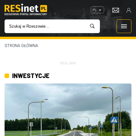
PL
STRONA GŁÓWNA
WIADOMOŚCI
INWESTYCJE
REKLAMA
INWESTYCJE
IMPREZY
ROZRYWKA
W KINACH
GASTRONOMIA