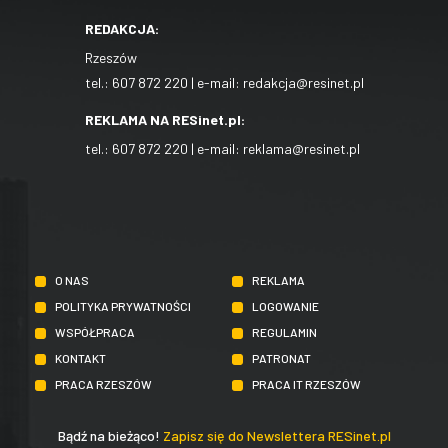
REDAKCJA:
Rzeszów
tel.:
607 872 220
| e-mail:
redakcja@resinet.pl
REKLAMA NA RESinet.pl:
tel.:
607 872 220
| e-mail:
reklama@resinet.pl
O NAS
REKLAMA
POLITYKA PRYWATNOŚCI
LOGOWANIE
WSPÓŁPRACA
REGULAMIN
KONTAKT
PATRONAT
PRACA RZESZÓW
PRACA IT RZESZÓW
Bądź na bieżąco!
Zapisz się do Newslettera RESinet.pl