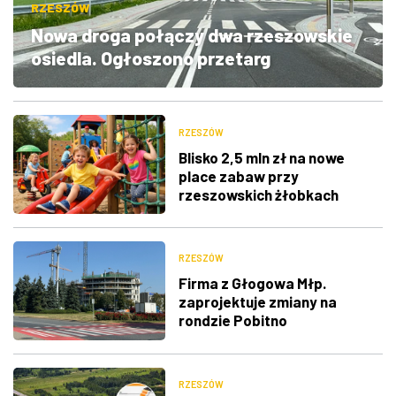
RZESZÓW
ZDJĘCIA
Nowa droga połączy dwa rzeszowskie
osiedla. Ogłoszono przetarg
W RZESZOWIE
RZESZÓW
Blisko 2,5 mln zł na nowe
place zabaw przy
rzeszowskich żłobkach
RZESZÓW
Firma z Głogowa Młp.
zaprojektuje zmiany na
rondzie Pobitno
RZESZÓW