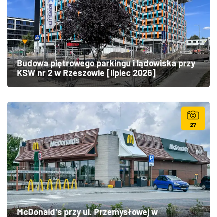
Budowa piętrowego parkingu i lądowiska przy
KSW nr 2 w Rzeszowie [lipiec 2026]
27
McDonald's przy ul. Przemysłowej w