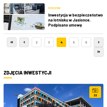
Rzeszowie
RZESZÓW
Inwestycja w bezpieczeństwo
na lotnisku w Jasionce.
Podpisano umowę
2
3
4
5
6
ZDJĘCIA INWESTYCJI
22