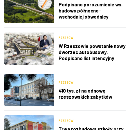
Podpisano porozumienie ws.
budowy północno-
wschodniej obwodnicy
Rzeszowa
RZESZÓW
W Rzeszowie powstanie nowy
dworzec autobusowy.
Podpisano list intencyjny
RZESZÓW
410 tys. zł na odnowę
rzeszowskich zabytków
RZESZÓW
Trwa rozbudowa szkoły przy