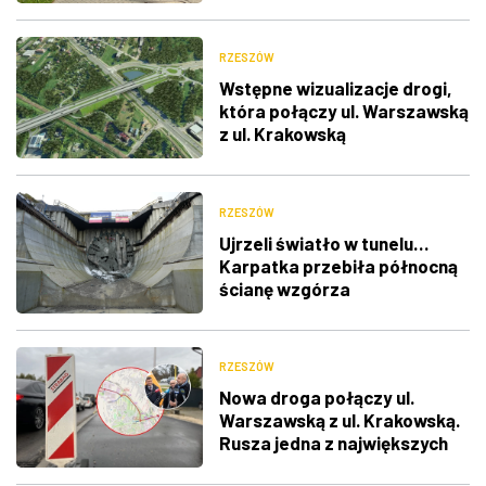
RZESZÓW
Wstępne wizualizacje drogi,
która połączy ul. Warszawską
z ul. Krakowską
RZESZÓW
Ujrzeli światło w tunelu…
Karpatka przebiła północną
ścianę wzgórza
Grochowiczna [VIDEO]
RZESZÓW
Nowa droga połączy ul.
Warszawską z ul. Krakowską.
Rusza jedna z największych
inwestycji drogowych w