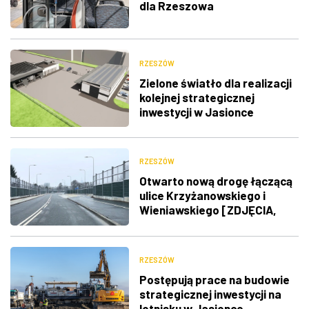
dla Rzeszowa
RZESZÓW
Zielone światło dla realizacji
kolejnej strategicznej
inwestycji w Jasionce
RZESZÓW
Otwarto nową drogę łączącą
ulice Krzyżanowskiego i
Wieniawskiego [ZDJĘCIA,
FILM]
RZESZÓW
Postępują prace na budowie
strategicznej inwestycji na
lotnisku w Jasionce