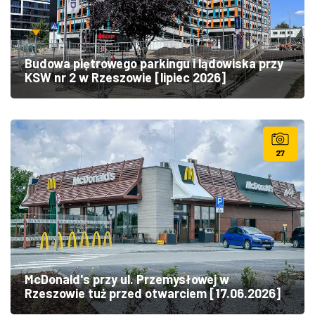
Budowa piętrowego parkingu i lądowiska przy
KSW nr 2 w Rzeszowie [lipiec 2026]
27
McDonald's przy ul. Przemysłowej w
Rzeszowie tuż przed otwarciem [17.06.2026]