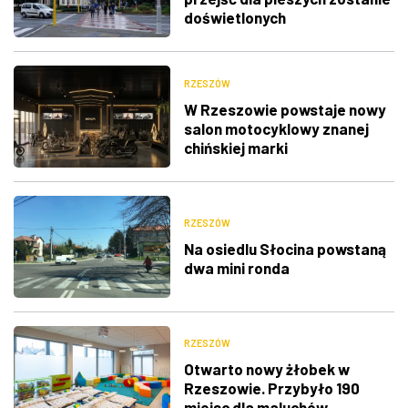
doświetlonych
RZESZÓW
W Rzeszowie powstaje nowy
salon motocyklowy znanej
chińskiej marki
RZESZÓW
Na osiedlu Słocina powstaną
dwa mini ronda
RZESZÓW
Otwarto nowy żłobek w
Rzeszowie. Przybyło 190
miejsc dla maluchów