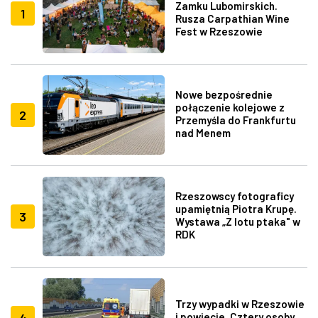
Zamku Lubomirskich.
1
Rusza Carpathian Wine
Fest w Rzeszowie
Nowe bezpośrednie
połączenie kolejowe z
2
Przemyśla do Frankfurtu
nad Menem
Rzeszowscy fotograficy
upamiętnią Piotra Krupę.
3
Wystawa „Z lotu ptaka" w
RDK
Trzy wypadki w Rzeszowie
4
i powiecie. Cztery osoby