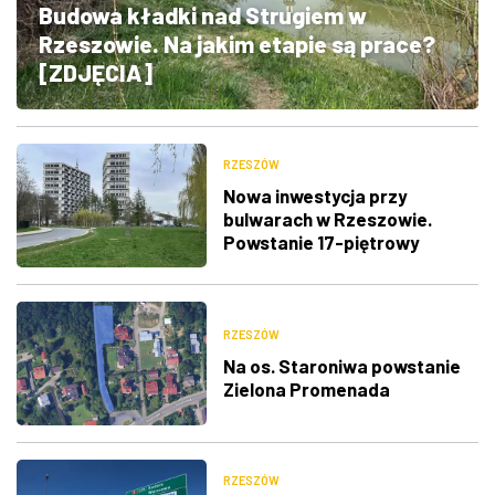
Budowa kładki nad Strugiem w
ZDJĘCIA
Rzeszowie. Na jakim etapie są prace?
[ZDJĘCIA]
W RZESZOWIE
RZESZÓW
Nowa inwestycja przy
bulwarach w Rzeszowie.
Powstanie 17-piętrowy
budynek
RZESZÓW
Na os. Staroniwa powstanie
Zielona Promenada
RZESZÓW