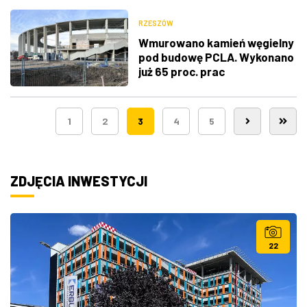
RZESZÓW
Wmurowano kamień węgielny
pod budowę PCLA. Wykonano
już 65 proc. prac
1
2
3
4
5
ZDJĘCIA INWESTYCJI
22