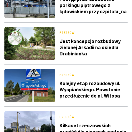
parkingu piętrowego z
lądowiskiem przy szpitalu „na
górce” [ZDJĘCIA]
RZESZÓW
Jest koncepcja rozbudowy
zielonej Arkadii na osiedlu
Drabinianka
RZESZÓW
Kolejny etap rozbudowy ul.
Wyspiańskiego. Powstanie
przedłużenie do al. Witosa
RZESZÓW
Kilkaset rzeszowskich
przejść dla pieszych zostanie