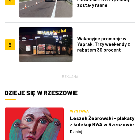
zostały ranne
Wakacyjne promocje w
5
Yaprak. Trzy weekendy z
rabatem 30 procent
REKLAMA
DZIEJE SIĘ W RZESZOWIE
WYSTAWA
Leszek Żebrowski - plakaty
z kolekcji BWA w Rzeszowie
Dzisiaj