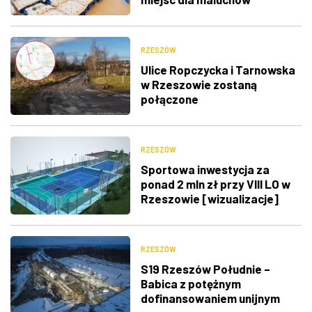
[ZDJĘCIA]
RZESZÓW
Ulice Ropczycka i Tarnowska
w Rzeszowie zostaną
połączone
RZESZÓW
Sportowa inwestycja za
ponad 2 mln zł przy VIII LO w
Rzeszowie [wizualizacje]
RZESZÓW
S19 Rzeszów Południe –
Babica z potężnym
dofinansowaniem unijnym