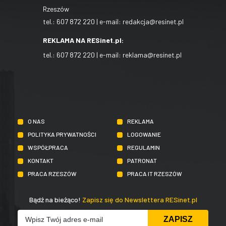
Rzeszów
tel.:
607 872 220
| e-mail:
redakcja@resinet.pl
REKLAMA NA RESinet.pl:
tel.:
607 872 220
| e-mail:
reklama@resinet.pl
O NAS
REKLAMA
POLITYKA PRYWATNOŚCI
LOGOWANIE
WSPÓŁPRACA
REGULAMIN
KONTAKT
PATRONAT
PRACA RZESZÓW
PRACA IT RZESZÓW
Bądź na bieżąco!
Zapisz się do Newslettera RESinet.pl