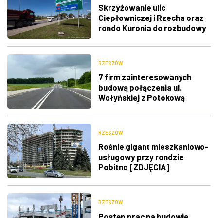
Skrzyżowanie ulic
Ciepłowniczej i Rzecha oraz
rondo Kuronia do rozbudowy
RZESZÓW
7 firm zainteresowanych
budową połączenia ul.
Wołyńskiej z Potokową
RZESZÓW
Rośnie gigant mieszkaniowo-
usługowy przy rondzie
Pobitno [ZDJĘCIA]
RZESZÓW
Postęp prac na budowie