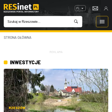
PL
STRONA GŁÓWNA
WIADOMOŚCI
INWESTYCJE
REKLAMA
INWESTYCJE
IMPREZY
ROZRYWKA
W KINACH
GASTRONOMIA
RZESZÓW