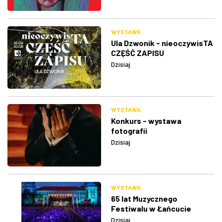
WYSTAWA
Ula Dzwonik - nieoczywisTA
CZĘŚĆ ZAPISU
Dzisiaj
WYSTAWA
Konkurs - wystawa
fotografii
Dzisiaj
WYSTAWA
65 lat Muzycznego
Festiwalu w Łańcucie
Dzisiaj