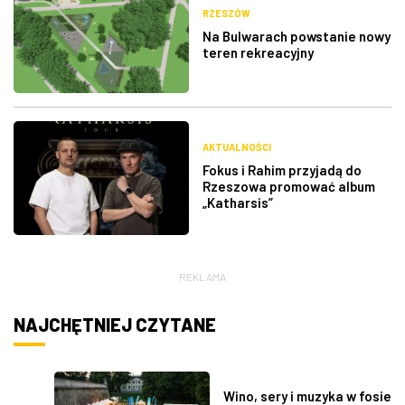
RZESZÓW
Na Bulwarach powstanie nowy
teren rekreacyjny
AKTUALNOŚCI
Fokus i Rahim przyjadą do
Rzeszowa promować album
„Katharsis”
REKLAMA
NAJCHĘTNIEJ CZYTANE
Wino, sery i muzyka w fosie