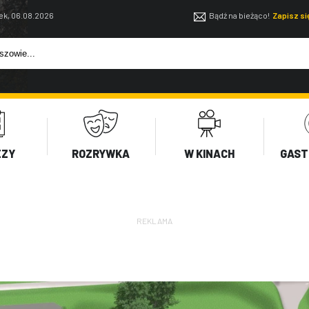
ek, 06.08.2026
Bądź na bieżąco!
Zapisz s
EZY
ROZRYWKA
W KINACH
GAST
REKLAMA