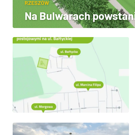
RZESZÓW
Na Bulwarach powstani