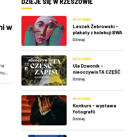
DZIEJE SIĘ W RZESZOWIE
WYSTAWA
ni w
Leszek Żebrowski -
plakaty z kolekcji BWA
w Rzeszowie
Dzisiaj
WYSTAWA
na
Ula Dzwonik -
nieoczywisTA CZĘŚĆ
u...
ZAPISU
Dzisiaj
WYSTAWA
Konkurs - wystawa
fotografii
i
Dzisiaj