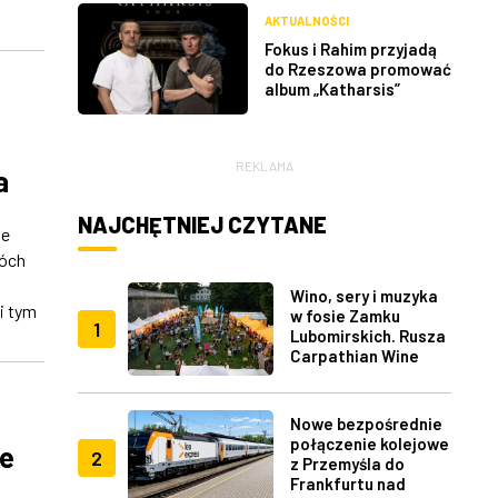
AKTUALNOŚCI
Fokus i Rahim przyjadą
do Rzeszowa promować
album „Katharsis”
REKLAMA
a
NAJCHĘTNIEJ CZYTANE
ze
wóch
Wino, sery i muzyka
i tym
w fosie Zamku
1
Lubomirskich. Rusza
Carpathian Wine
Fest w Rzeszowie
Nowe bezpośrednie
połączenie kolejowe
ie
2
z Przemyśla do
Frankfurtu nad