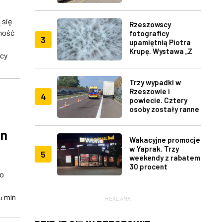
Menem
 się
Rzeszowscy
ność
fotograficy
3
upamiętnią Piotra
Krupę. Wystawa „Z
wcy
lotu ptaka" w RDK
Trzy wypadki w
Rzeszowie i
4
powiecie. Cztery
osoby zostały ranne
ln
Wakacyjne promocje
w Yaprak. Trzy
5
weekendy z rabatem
30 procent
no
5 mln
REKLAMA