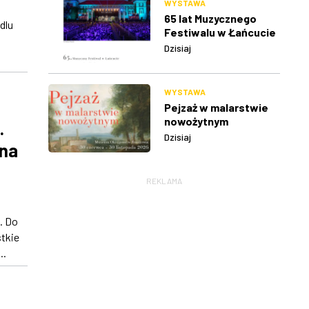
WYSTAWA
65 lat Muzycznego
dlu
Festiwalu w Łańcucie
Dzisiaj
WYSTAWA
Pejzaż w malarstwie
nowożytnym
.
Dzisiaj
 na
REKLAMA
. Do
stkie
..