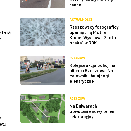
ranne
AKTUALNOŚCI
Rzeszowscy fotograficy
staną
upamiętnią Piotra
Krupę. Wystawa „Z lotu
h
ptaka" w RDK
RZESZÓW
Kolejna akcja policji na
ulicach Rzeszowa. Na
celowniku hulajnogi
elektryczne
RZESZÓW
Na Bulwarach
powstanie nowy teren
rekreacyjny
o
etu