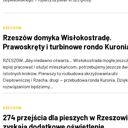
RZESZÓW
Rzeszów domyka Wisłokostradę.
Prawoskręty i turbinowe rondo Kuroni
RZESZÓW. „Aby niedawno otwarta… Wisłokostrada mogła jeszc
lepiej pracować i służyć mieszkańcom, potrzebujemy jeszcze d
istotnych kroków. Pierwszy to rozbudowa skrzyżowania ulic
Ciepłowniczej i Rzecha, drugi — przebudowa ronda Kuronia. Dzięk
rozwiązaniom będziemy...
RZESZÓW
274 przejścia dla pieszych w Rzeszow
zyskają dodatkowe oświetlenie