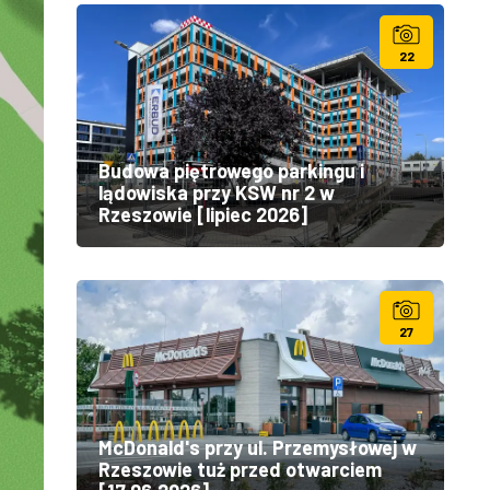
22
Budowa piętrowego parkingu i
lądowiska przy KSW nr 2 w
Rzeszowie [lipiec 2026]
27
McDonald's przy ul. Przemysłowej w
Rzeszowie tuż przed otwarciem