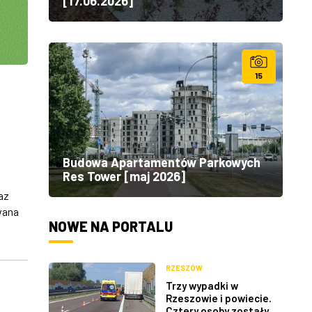
[17.06.2026]
15
Budowa Apartamentów Parkowych
Res Tower [maj 2026]
az
wana
NOWE NA PORTALU
RZESZÓW
Trzy wypadki w
Rzeszowie i powiecie.
Cztery osoby zostały