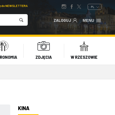
ię do NEWSLETTERA
PL
ZALOGUJ
MENU
RONOMIA
ZDJĘCIA
W RZESZOWIE
KINA