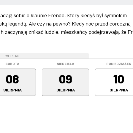
adają sobie o klaunie Frendo, który kiedyś był symbolem
miejską legendą. Ale czy na pewno? Kiedy noc przed coroczną
h zaczynają znikać ludzie, mieszkańcy podejrzewają, że F
WEEKEND
WEEKEND
SOBOTA
NIEDZIELA
PONIEDZIAŁEK
08
09
10
SIERPNIA
SIERPNIA
SIERPNIA