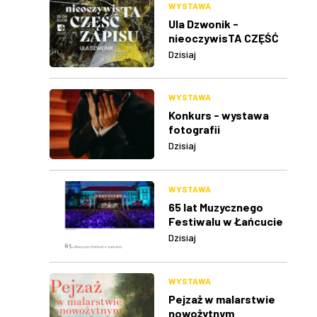
WYSTAWA
Ula Dzwonik -
nieoczywisTA CZĘŚĆ
ZAPISU
Dzisiaj
WYSTAWA
Konkurs - wystawa
fotografii
Dzisiaj
WYSTAWA
65 lat Muzycznego
Festiwalu w Łańcucie
Dzisiaj
WYSTAWA
Pejzaż w malarstwie
nowożytnym