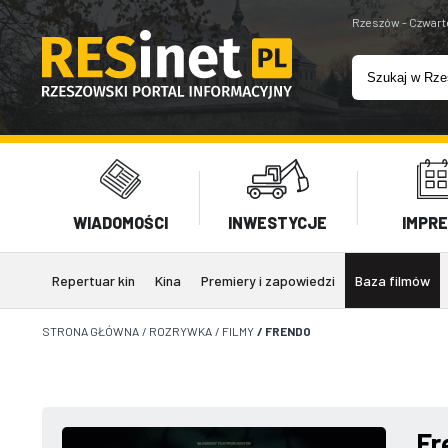
Rzeszów - Czwart
WIADOMOŚCI
INWESTYCJE
IMPR
Repertuar kin
Kina
Premiery i zapowiedzi
Baza filmów
STRONA GŁÓWNA
/
ROZRYWKA
/
FILMY
/
FRENDO
Fr