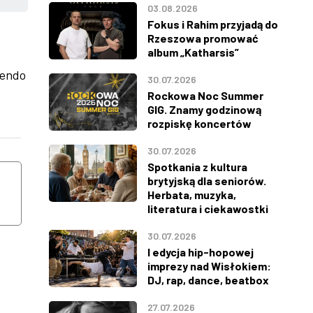
03.08.2026
Fokus i Rahim przyjadą do
Rzeszowa promować
album „Katharsis”
rendo
30.07.2026
Rockowa Noc Summer
GIG. Znamy godzinową
rozpiskę koncertów
30.07.2026
WTOREK
ŚRODA
Spotkania z kultura
11
12
brytyjską dla seniorów.
Herbata, muzyka,
literatura i ciekawostki
SIERPNIA
SIERPNIA
30.07.2026
I edycja hip-hopowej
imprezy nad Wisłokiem:
DJ, rap, dance, beatbox
27.07.2026