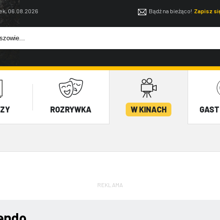
ek, 06.08.2026
Bądź na bieżąco!
Zapisz s
EZY
ROZRYWKA
W KINACH
GAST
REKLAMA
endo