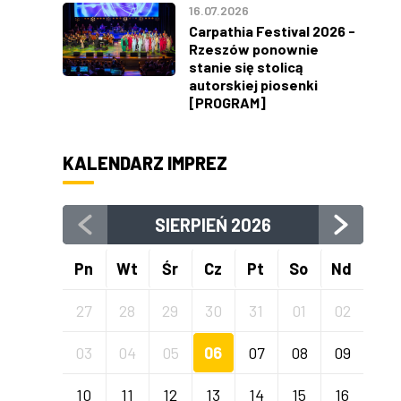
16.07.2026
Carpathia Festival 2026 -
Rzeszów ponownie
stanie się stolicą
autorskiej piosenki
[PROGRAM]
KALENDARZ IMPREZ
SIERPIEŃ
2026
Pn
Wt
Śr
Cz
Pt
So
Nd
27
28
29
30
31
01
02
03
04
05
06
07
08
09
10
11
12
13
14
15
16