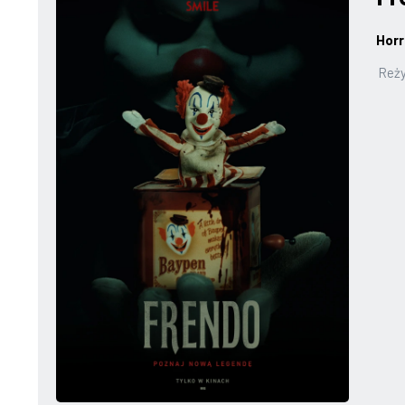
Horr
Reży