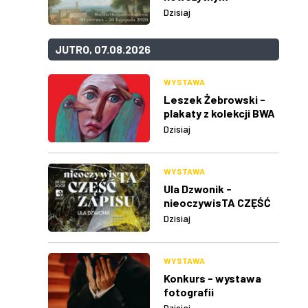
Dzisiaj
JUTRO, 07.08.2026
WYSTAWA
Leszek Żebrowski -
plakaty z kolekcji BWA
w Rzeszowie
Dzisiaj
WYSTAWA
Ula Dzwonik -
nieoczywisTA CZĘŚĆ
ZAPISU
Dzisiaj
WYSTAWA
Konkurs - wystawa
fotografii
Dzisiaj