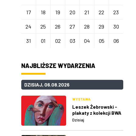
17
18
19
20
21
22
23
24
25
26
27
28
29
30
31
01
02
03
04
05
06
NAJBLIŻSZE WYDARZENIA
DZISIAJ, 06.08.2026
WYSTAWA
Leszek Żebrowski -
plakaty z kolekcji BWA
w Rzeszowie
Dzisiaj