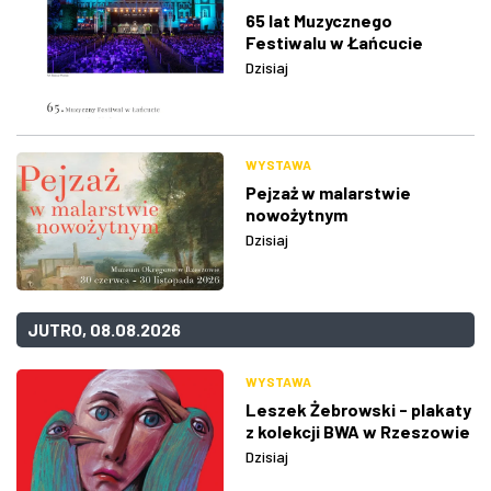
65 lat Muzycznego
Festiwalu w Łańcucie
Dzisiaj
WYSTAWA
Pejzaż w malarstwie
nowożytnym
Dzisiaj
JUTRO, 08.08.2026
WYSTAWA
Leszek Żebrowski - plakaty
z kolekcji BWA w Rzeszowie
Dzisiaj