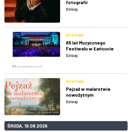
fotografii
Dzisiaj
WYSTAWA
65 lat Muzycznego
Festiwalu w Łańcucie
Dzisiaj
WYSTAWA
Pejzaż w malarstwie
nowożytnym
Dzisiaj
ŚRODA, 19.08.2026