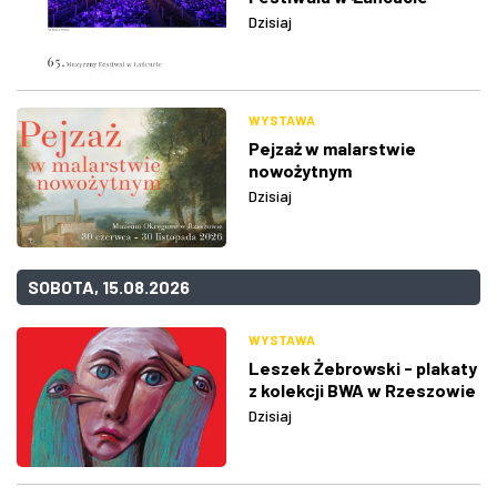
Dzisiaj
WYSTAWA
Pejzaż w malarstwie
nowożytnym
Dzisiaj
SOBOTA, 15.08.2026
WYSTAWA
Leszek Żebrowski - plakaty
z kolekcji BWA w Rzeszowie
Dzisiaj