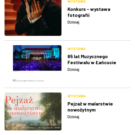
WYSTAWA
Konkurs - wystawa
fotografii
Dzisiaj
WYSTAWA
65 lat Muzycznego
Festiwalu w Łańcucie
Dzisiaj
WYSTAWA
Pejzaż w malarstwie
nowożytnym
Dzisiaj