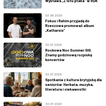
Wystawa „Z lotu ptaka" w RDK
03.08.2026
Fokus i Rahim przyjadą do
Rzeszowa promować album
„Katharsis”
30.07.2026
Rockowa Noc Summer GIG.
Znamy godzinową rozpiskę
koncertów
30.07.2026
Spotkania z kultura brytyjską dla
seniorów. Herbata, muzyka,
literatura i ciekawostki
30.07.2026