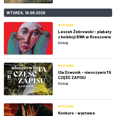
WTOREK, 18.08.2026
WYSTAWA
Leszek Żebrowski - plakaty
z kolekcji BWA w Rzeszowie
Dzisiaj
WYSTAWA
Ula Dzwonik - nieoczywisTA
CZĘŚĆ ZAPISU
Dzisiaj
WYSTAWA
Konkurs - wystawa