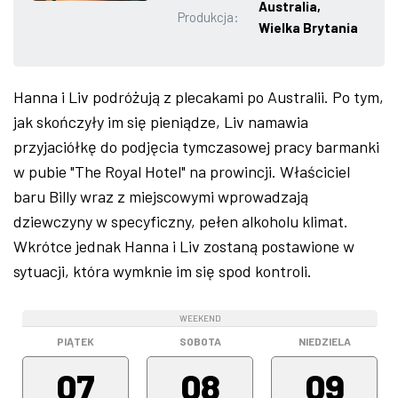
Australia,
Produkcja:
ZDJĘCIA
Wielka Brytania
W RZESZOWIE
Hanna i Liv podróżują z plecakami po Australii. Po tym,
jak skończyły im się pieniądze, Liv namawia
przyjaciółkę do podjęcia tymczasowej pracy barmanki
w pubie "The Royal Hotel" na prowincji. Właściciel
baru Billy wraz z miejscowymi wprowadzają
dziewczyny w specyficzny, pełen alkoholu klimat.
Wkrótce jednak Hanna i Liv zostaną postawione w
sytuacji, która wymknie im się spod kontroli.
WEEKEND
WEEKEND
WEEKEND
PIĄTEK
SOBOTA
NIEDZIELA
07
08
09