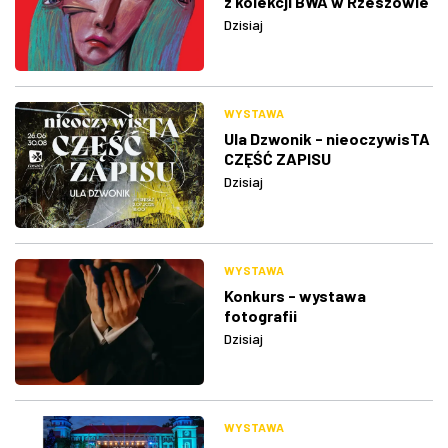
z kolekcji BWA w Rzeszowie
Dzisiaj
WYSTAWA
Ula Dzwonik - nieoczywisTA
CZĘŚĆ ZAPISU
Dzisiaj
WYSTAWA
Konkurs - wystawa
fotografii
Dzisiaj
WYSTAWA