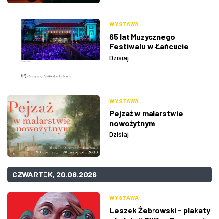
WYSTAWA
65 lat Muzycznego
Festiwalu w Łańcucie
Dzisiaj
WYSTAWA
Pejzaż w malarstwie
nowożytnym
Dzisiaj
CZWARTEK, 20.08.2026
WYSTAWA
Leszek Żebrowski - plakaty