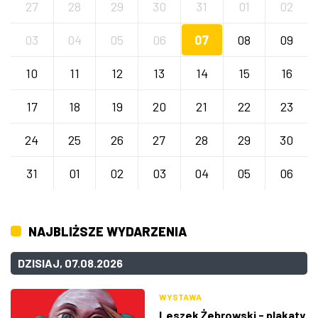
27
28
29
30
31
01
02
03
04
05
06
07
08
09
10
11
12
13
14
15
16
17
18
19
20
21
22
23
24
25
26
27
28
29
30
31
01
02
03
04
05
06
NAJBLIŻSZE WYDARZENIA
DZISIAJ, 07.08.2026
WYSTAWA
Leszek Żebrowski - plakaty