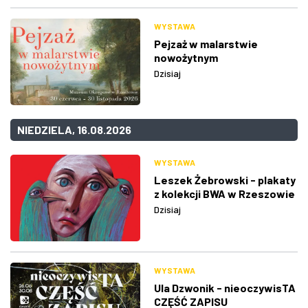
WYSTAWA
Pejzaż w malarstwie
nowożytnym
Dzisiaj
NIEDZIELA, 16.08.2026
WYSTAWA
Leszek Żebrowski - plakaty
z kolekcji BWA w Rzeszowie
Dzisiaj
WYSTAWA
Ula Dzwonik - nieoczywisTA
CZĘŚĆ ZAPISU