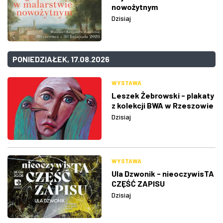
nowożytnym
Dzisiaj
PONIEDZIAŁEK, 17.08.2026
WYSTAWA
Leszek Żebrowski - plakaty
z kolekcji BWA w Rzeszowie
Dzisiaj
WYSTAWA
Ula Dzwonik - nieoczywisTA
CZĘŚĆ ZAPISU
Dzisiaj