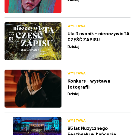
WYSTAWA
Ula Dzwonik - nieoczywisTA
CZĘŚĆ ZAPISU
Dzisiaj
WYSTAWA
Konkurs - wystawa
fotografii
Dzisiaj
WYSTAWA
65 lat Muzycznego
Festiwalu w Łańcucie