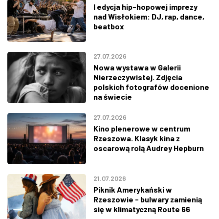
I edycja hip-hopowej imprezy
nad Wisłokiem: DJ, rap, dance,
beatbox
27.07.2026
Nowa wystawa w Galerii
Nierzeczywistej. Zdjęcia
polskich fotografów docenione
na świecie
27.07.2026
Kino plenerowe w centrum
Rzeszowa. Klasyk kina z
oscarową rolą Audrey Hepburn
21.07.2026
Piknik Amerykański w
Rzeszowie - bulwary zamienią
się w klimatyczną Route 66