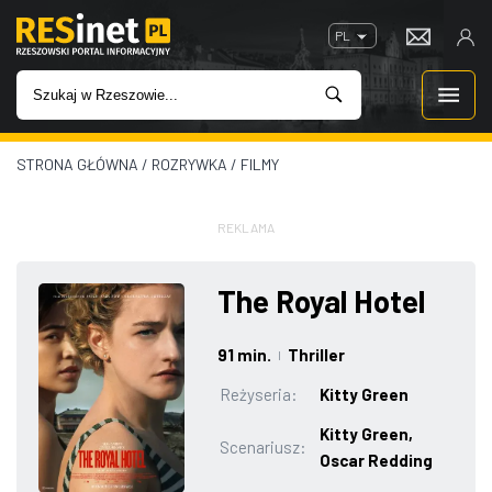
PL
STRONA GŁÓWNA
/
ROZRYWKA
/
FILMY
WIADOMOŚCI
INWESTYCJE
REKLAMA
IMPREZY
The Royal Hotel
ROZRYWKA
91 min.
Thriller
|
Reżyseria:
Kitty Green
W KINACH
Kitty Green,
Scenariusz:
Oscar Redding
GASTRONOMIA