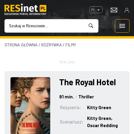
PL
STRONA GŁÓWNA
/
ROZRYWKA
/
FILMY
WIADOMOŚCI
INWESTYCJE
REKLAMA
IMPREZY
The Royal Hotel
ROZRYWKA
91 min.
Thriller
|
Reżyseria:
Kitty Green
W KINACH
Kitty Green,
Scenariusz:
Oscar Redding
GASTRONOMIA