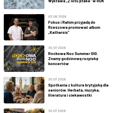
Wystawa „Z lotu ptaka" w RDK
03.08.2026
Fokus i Rahim przyjadą do
Rzeszowa promować album
„Katharsis”
30.07.2026
Rockowa Noc Summer GIG.
Znamy godzinową rozpiskę
koncertów
30.07.2026
Spotkania z kultura brytyjską dla
seniorów. Herbata, muzyka,
literatura i ciekawostki
30.07.2026