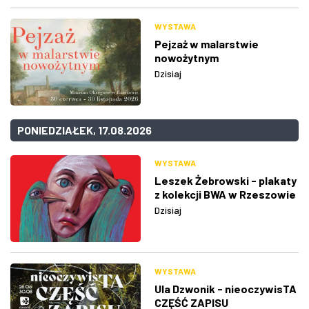
WYSTAWA
Pejzaż w malarstwie
nowożytnym
Dzisiaj
PONIEDZIAŁEK, 17.08.2026
WYSTAWA
Leszek Żebrowski - plakaty
z kolekcji BWA w Rzeszowie
Dzisiaj
WYSTAWA
Ula Dzwonik - nieoczywisTA
CZĘŚĆ ZAPISU