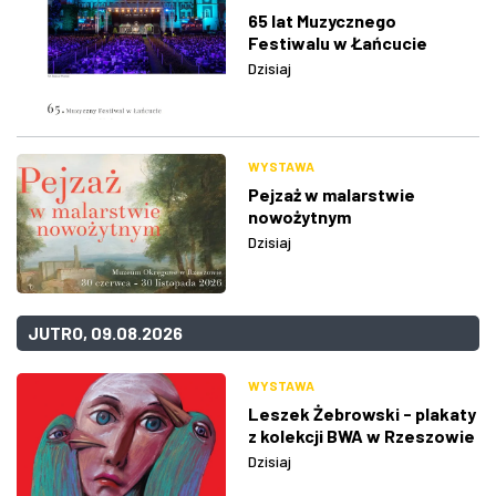
65 lat Muzycznego
Festiwalu w Łańcucie
Dzisiaj
WYSTAWA
Pejzaż w malarstwie
nowożytnym
Dzisiaj
JUTRO, 09.08.2026
WYSTAWA
Leszek Żebrowski - plakaty
z kolekcji BWA w Rzeszowie
Dzisiaj