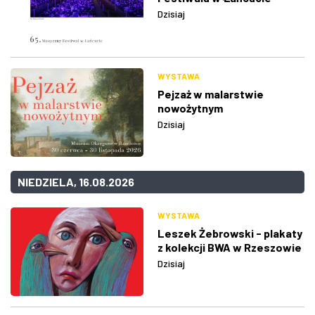
Dzisiaj
WYSTAWA
Pejzaż w malarstwie
nowożytnym
Dzisiaj
NIEDZIELA, 16.08.2026
WYSTAWA
Leszek Żebrowski - plakaty
z kolekcji BWA w Rzeszowie
Dzisiaj