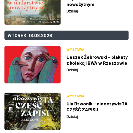
nowożytnym
Dzisiaj
WTOREK, 18.08.2026
WYSTAWA
Leszek Żebrowski - plakaty
z kolekcji BWA w Rzeszowie
Dzisiaj
WYSTAWA
Ula Dzwonik - nieoczywisTA
CZĘŚĆ ZAPISU
Dzisiaj