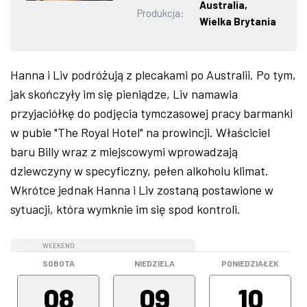
Australia,
Produkcja:
ZDJĘCIA
Wielka Brytania
W RZESZOWIE
Hanna i Liv podróżują z plecakami po Australii. Po tym,
jak skończyły im się pieniądze, Liv namawia
przyjaciółkę do podjęcia tymczasowej pracy barmanki
w pubie "The Royal Hotel" na prowincji. Właściciel
baru Billy wraz z miejscowymi wprowadzają
dziewczyny w specyficzny, pełen alkoholu klimat.
Wkrótce jednak Hanna i Liv zostaną postawione w
sytuacji, która wymknie im się spod kontroli.
WEEKEND
WEEKEND
SOBOTA
NIEDZIELA
PONIEDZIAŁEK
08
09
10