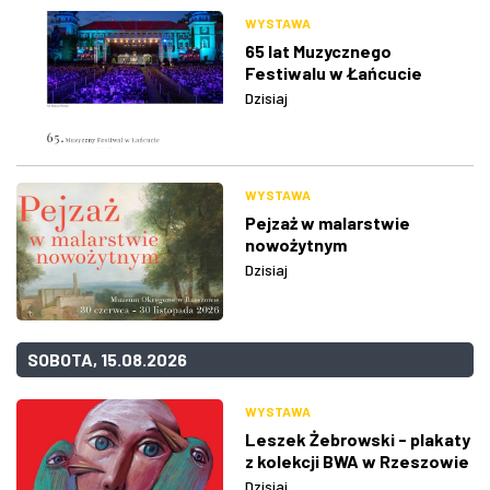
WYSTAWA
65 lat Muzycznego
Festiwalu w Łańcucie
Dzisiaj
WYSTAWA
Pejzaż w malarstwie
nowożytnym
Dzisiaj
SOBOTA, 15.08.2026
WYSTAWA
Leszek Żebrowski - plakaty
z kolekcji BWA w Rzeszowie
Dzisiaj