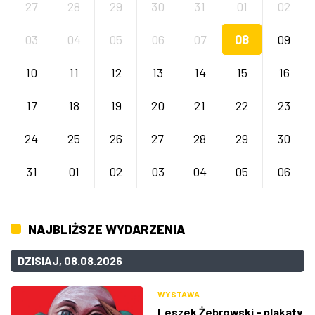
27
28
29
30
31
01
02
03
04
05
06
07
08
09
10
11
12
13
14
15
16
17
18
19
20
21
22
23
24
25
26
27
28
29
30
31
01
02
03
04
05
06
NAJBLIŻSZE WYDARZENIA
DZISIAJ, 08.08.2026
WYSTAWA
Leszek Żebrowski - plakaty