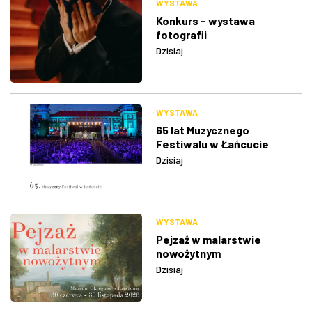
WYSTAWA
Konkurs - wystawa
fotografii
Dzisiaj
WYSTAWA
65 lat Muzycznego
Festiwalu w Łańcucie
Dzisiaj
WYSTAWA
Pejzaż w malarstwie
nowożytnym
Dzisiaj