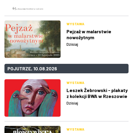
WYSTAWA
Pejzaż w malarstwie
nowożytnym
Dzisiaj
POJUTRZE, 10.08.2026
WYSTAWA
Leszek Żebrowski - plakaty
z kolekcji BWA w Rzeszowie
Dzisiaj
WYSTAWA