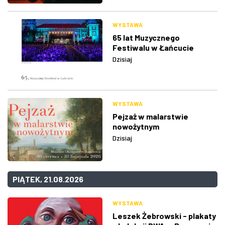
WYSTAWA
65 lat Muzycznego
Festiwalu w Łańcucie
Dzisiaj
WYSTAWA
Pejzaż w malarstwie
nowożytnym
Dzisiaj
PIĄTEK, 21.08.2026
WYSTAWA
Leszek Żebrowski - plakaty