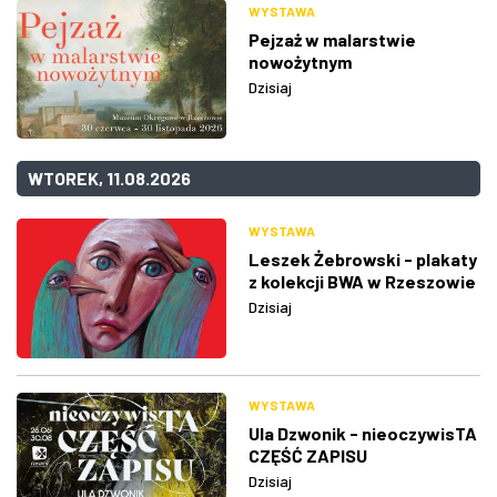
WYSTAWA
Pejzaż w malarstwie
nowożytnym
Dzisiaj
WTOREK, 11.08.2026
WYSTAWA
Leszek Żebrowski - plakaty
z kolekcji BWA w Rzeszowie
Dzisiaj
WYSTAWA
Ula Dzwonik - nieoczywisTA
CZĘŚĆ ZAPISU
Dzisiaj