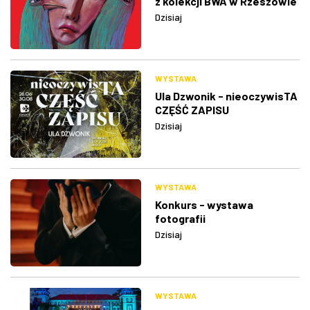
z kolekcji BWA w Rzeszowie
Dzisiaj
WYSTAWA
Ula Dzwonik - nieoczywisTA
CZĘŚĆ ZAPISU
Dzisiaj
WYSTAWA
Konkurs - wystawa
fotografii
Dzisiaj
WYSTAWA