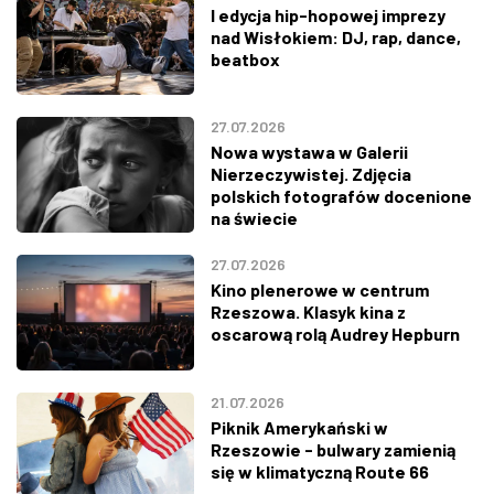
I edycja hip-hopowej imprezy
nad Wisłokiem: DJ, rap, dance,
beatbox
27.07.2026
Nowa wystawa w Galerii
Nierzeczywistej. Zdjęcia
polskich fotografów docenione
na świecie
27.07.2026
Kino plenerowe w centrum
Rzeszowa. Klasyk kina z
oscarową rolą Audrey Hepburn
21.07.2026
Piknik Amerykański w
Rzeszowie - bulwary zamienią
się w klimatyczną Route 66