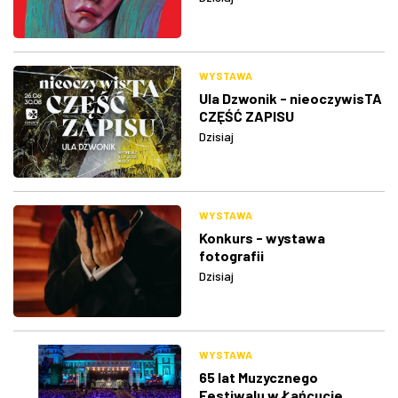
WYSTAWA
Ula Dzwonik - nieoczywisTA
CZĘŚĆ ZAPISU
Dzisiaj
WYSTAWA
Konkurs - wystawa
fotografii
Dzisiaj
WYSTAWA
65 lat Muzycznego
Festiwalu w Łańcucie