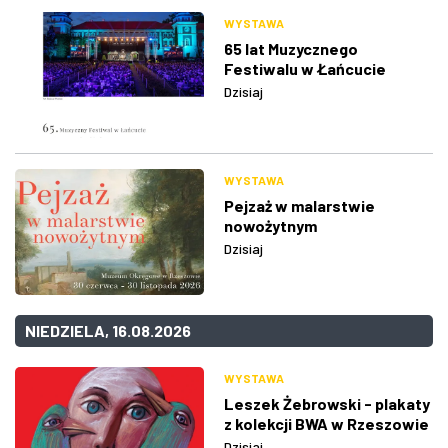
WYSTAWA
65 lat Muzycznego
Festiwalu w Łańcucie
Dzisiaj
WYSTAWA
Pejzaż w malarstwie
nowożytnym
Dzisiaj
NIEDZIELA, 16.08.2026
WYSTAWA
Leszek Żebrowski - plakaty
z kolekcji BWA w Rzeszowie
Dzisiaj