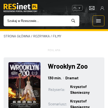
PL
STRONA GŁÓWNA
/
ROZRYWKA
/
FILMY
WIADOMOŚCI
INWESTYCJE
REKLAMA
IMPREZY
Wrooklyn Zoo
ROZRYWKA
130 min.
Dramat
|
Krzysztof
W KINACH
Reżyseria:
Skonieczny
Krzysztof
GASTRONOMIA
Scenariusz:
Skonieczny