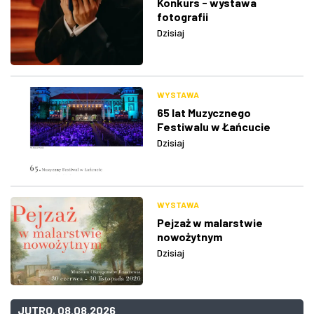
Konkurs - wystawa
fotografii
Dzisiaj
WYSTAWA
65 lat Muzycznego
Festiwalu w Łańcucie
Dzisiaj
WYSTAWA
Pejzaż w malarstwie
nowożytnym
Dzisiaj
JUTRO, 08.08.2026