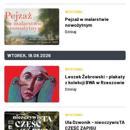
WYSTAWA
Pejzaż w malarstwie
nowożytnym
Dzisiaj
WTOREK, 18.08.2026
WYSTAWA
Leszek Żebrowski - plakaty
z kolekcji BWA w Rzeszowie
Dzisiaj
WYSTAWA
Ula Dzwonik - nieoczywisTA
CZĘŚĆ ZAPISU