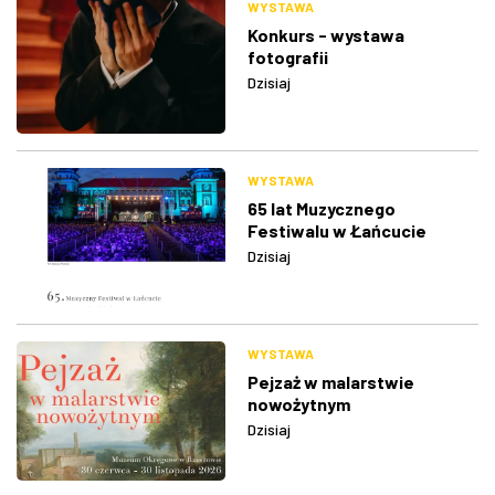
WYSTAWA
Konkurs - wystawa
fotografii
Dzisiaj
WYSTAWA
65 lat Muzycznego
Festiwalu w Łańcucie
Dzisiaj
WYSTAWA
Pejzaż w malarstwie
nowożytnym
Dzisiaj