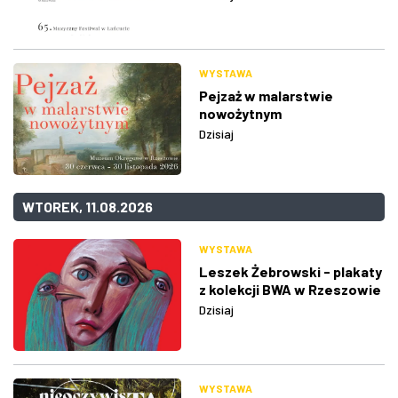
WYSTAWA
Pejzaż w malarstwie
nowożytnym
Dzisiaj
WTOREK, 11.08.2026
WYSTAWA
Leszek Żebrowski - plakaty
z kolekcji BWA w Rzeszowie
Dzisiaj
WYSTAWA