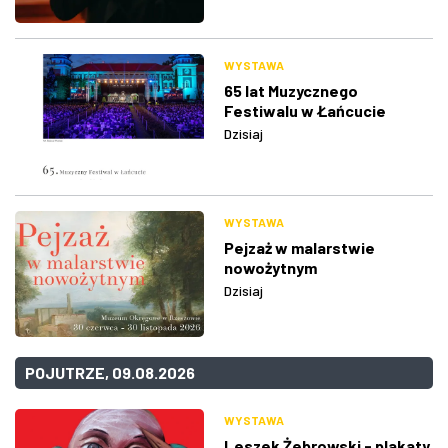
WYSTAWA
65 lat Muzycznego
Festiwalu w Łańcucie
Dzisiaj
WYSTAWA
Pejzaż w malarstwie
nowożytnym
Dzisiaj
POJUTRZE, 09.08.2026
WYSTAWA
Leszek Żebrowski - plakaty