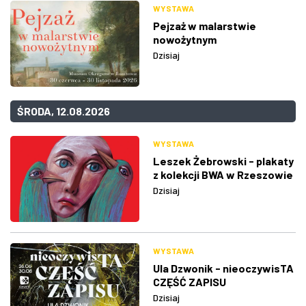
WYSTAWA
Pejzaż w malarstwie
nowożytnym
Dzisiaj
ŚRODA, 12.08.2026
WYSTAWA
Leszek Żebrowski - plakaty
z kolekcji BWA w Rzeszowie
Dzisiaj
WYSTAWA
Ula Dzwonik - nieoczywisTA
CZĘŚĆ ZAPISU
Dzisiaj