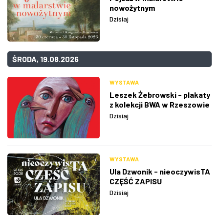
nowożytnym
Dzisiaj
ŚRODA, 19.08.2026
WYSTAWA
Leszek Żebrowski - plakaty
z kolekcji BWA w Rzeszowie
Dzisiaj
WYSTAWA
Ula Dzwonik - nieoczywisTA
CZĘŚĆ ZAPISU
Dzisiaj