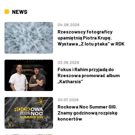
NEWS
04.08.2026
Rzeszowscy fotograficy
upamiętnią Piotra Krupę.
Wystawa „Z lotu ptaka" w RDK
03.08.2026
Fokus i Rahim przyjadą do
Rzeszowa promować album
„Katharsis”
30.07.2026
Rockowa Noc Summer GIG.
Znamy godzinową rozpiskę
koncertów