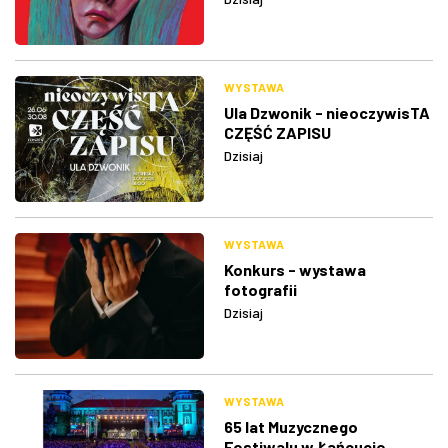
WYSTAWA
Ula Dzwonik - nieoczywisTA
CZĘŚĆ ZAPISU
Dzisiaj
WYSTAWA
Konkurs - wystawa
fotografii
Dzisiaj
WYSTAWA
65 lat Muzycznego
Festiwalu w Łańcucie