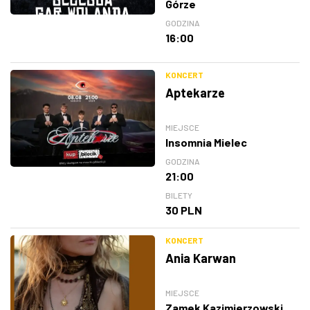
Górze
GODZINA
16:00
KONCERT
Aptekarze
MIEJSCE
Insomnia Mielec
GODZINA
21:00
BILETY
30 PLN
KONCERT
Ania Karwan
MIEJSCE
Zamek Kazimierzowski