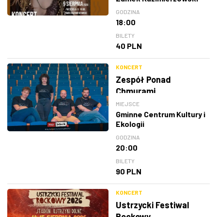
GODZINA
18:00
BILETY
40 PLN
KONCERT
Zespół Ponad
Chmurami
MIEJSCE
Gminne Centrum Kultury i
Ekologii
GODZINA
20:00
BILETY
90 PLN
KONCERT
Ustrzycki Festiwal
Rockowy