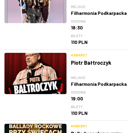
MIEJSCE
Filharmonia Podkarpacka
GODZINA
18:30
BILETY
110 PLN
KABARET
Piotr Bałtroczyk
MIEJSCE
Filharmonia Podkarpacka
GODZINA
19:00
BILETY
110 PLN
KONCERT