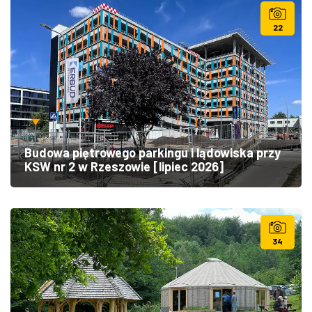
22
Budowa piętrowego parkingu i lądowiska przy
KSW nr 2 w Rzeszowie [lipiec 2026]
34