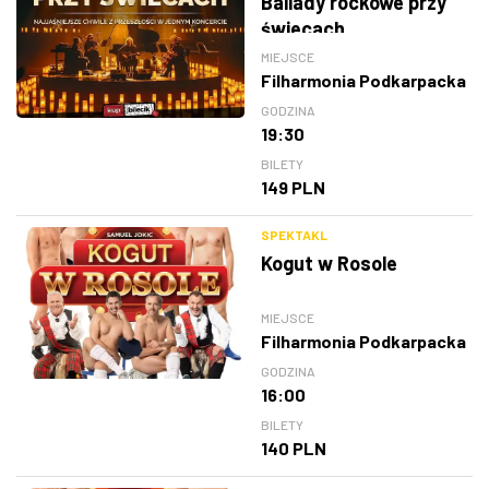
Ballady rockowe przy
świecach
MIEJSCE
Filharmonia Podkarpacka
GODZINA
19:30
BILETY
149 PLN
SPEKTAKL
Kogut w Rosole
MIEJSCE
Filharmonia Podkarpacka
GODZINA
16:00
BILETY
140 PLN