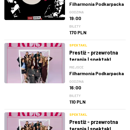
Filharmonia Podkarpacka
GODZINA
19:00
BILETY
170 PLN
SPEKTAKL
Prestiż - przewrotna
terapia | spektakl
MIEJSCE
Filharmonia Podkarpacka
GODZINA
16:00
BILETY
110 PLN
SPEKTAKL
Prestiż - przewrotna
terapia | spektakl