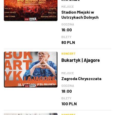
MIEJSCE
Stadion Miejski w
Ustrzykach Dolnych
GODZINA
16:00
BILETY
80 PLN
KONCERT
Bukartyk | Ajagore
MIEJSCE
Zagroda Chryszczata
GODZINA
18:00
BILETY
100 PLN
KONCERT