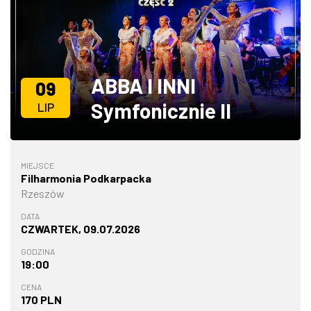
ZDJĘCIA
W RZESZOWIE
ABBA I INNI
09
Symfonicznie II
LIP
MIEJSCE
Filharmonia Podkarpacka
Rzeszów
DATA
CZWARTEK, 09.07.2026
GODZINA
19:00
CENA
170 PLN