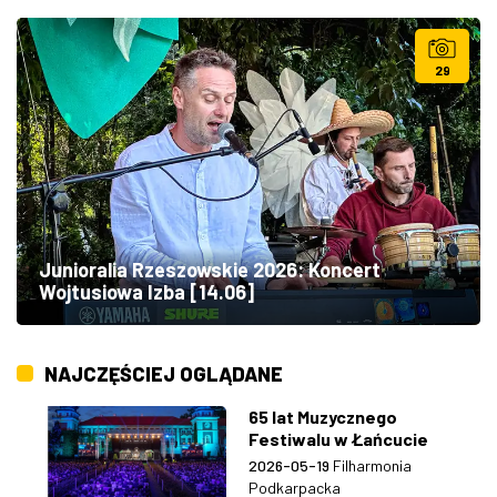
29
Junioralia Rzeszowskie 2026: Koncert
Wojtusiowa Izba [14.06]
NAJCZĘŚCIEJ OGLĄDANE
65 lat Muzycznego
Festiwalu w Łańcucie
2026-05-19
Filharmonia
Podkarpacka