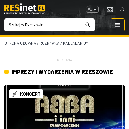
PL
STRONA GŁÓWNA
/
ROZRYWKA
/
KALENDARIUM
WIADOMOŚCI
INWESTYCJE
REKLAMA
IMPREZY I WYDARZENIA W RZESZOWIE
IMPREZY
ROZRYWKA
KONCERT
W KINACH
GASTRONOMIA