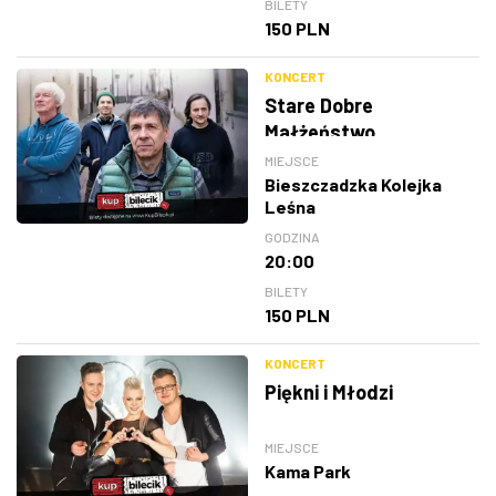
BILETY
150 PLN
KONCERT
Stare Dobre
Małżeństwo
MIEJSCE
Bieszczadzka Kolejka
Leśna
GODZINA
20:00
BILETY
150 PLN
KONCERT
Piękni i Młodzi
MIEJSCE
Kama Park