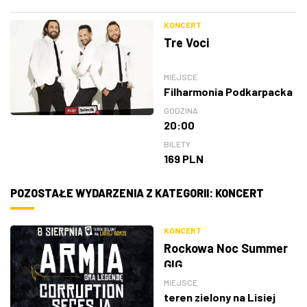
KONCERT
Tre Voci
MIEJSCE
Filharmonia Podkarpacka
GODZINA
20:00
BILETY
169 PLN
POZOSTAŁE WYDARZENIA Z KATEGORII: KONCERT
KONCERT
Rockowa Noc Summer
GIG
MIEJSCE
teren zielony na Lisiej