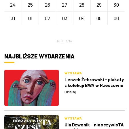
24
25
26
27
28
29
30
31
01
02
03
04
05
06
REKLAMA
NAJBLIŻSZE WYDARZENIA
WYSTAWA
Leszek Żebrowski - plakaty
z kolekcji BWA w Rzeszowie
Dzisiaj
WYSTAWA
Ula Dzwonik - nieoczywisTA