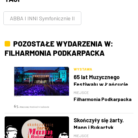
ABBA I INNI Symfonicznie II
POZOSTAŁE WYDARZENIA W:
FILHARMONIA PODKARPACKA
WYSTAWA
65 lat Muzycznego
Festiwalu w Łańcucie
MIEJSCE
Filharmonia Podkarpacka
Skończyły się żarty.
Mann i Bukartyk
MIEJSCE