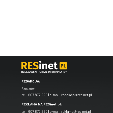
REDAKCJA:
Rzeszów
tel.:
607 872 220
| e-mail:
redakcja@resinet.pl
REKLAMA NA RESinet.pl:
tel.:
607 872 220
| e-mail:
reklama@resinet.pl