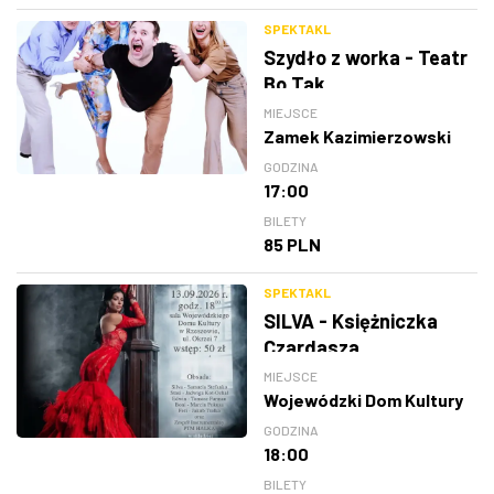
SPEKTAKL
Szydło z worka - Teatr
Bo Tak
MIEJSCE
Zamek Kazimierzowski
GODZINA
17:00
BILETY
85 PLN
SPEKTAKL
SILVA - Księżniczka
Czardasza
MIEJSCE
Wojewódzki Dom Kultury
GODZINA
18:00
BILETY