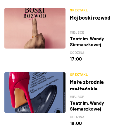
SPEKTAKL
Mój boski rozwód
MIEJSCE
Teatr im. Wandy
Siemaszkowej
GODZINA
17:00
SPEKTAKL
Małe zbrodnie
małżeńskie
MIEJSCE
Teatr im. Wandy
Siemaszkowej
GODZINA
18:00