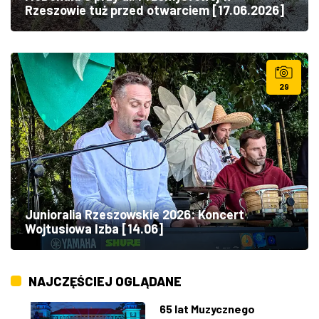
Rzeszowie tuż przed otwarciem [17.06.2026]
29
Junioralia Rzeszowskie 2026: Koncert
Wojtusiowa Izba [14.06]
NAJCZĘŚCIEJ OGLĄDANE
65 lat Muzycznego