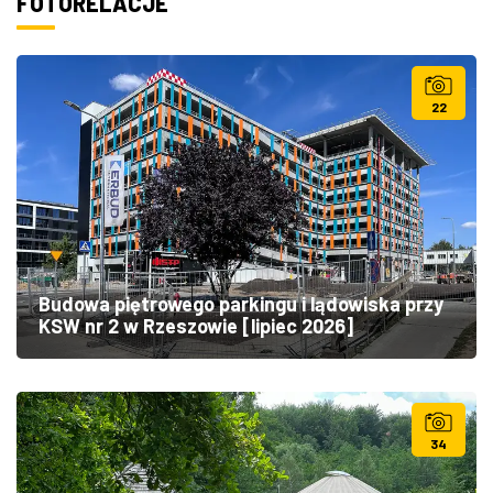
FOTORELACJE
22
Budowa piętrowego parkingu i lądowiska przy
KSW nr 2 w Rzeszowie [lipiec 2026]
34