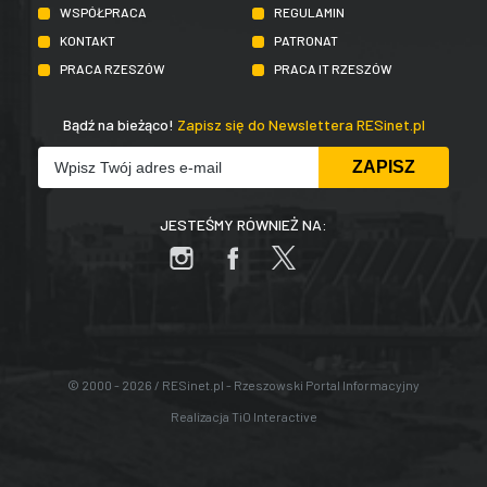
WSPÓŁPRACA
REGULAMIN
KONTAKT
PATRONAT
PRACA RZESZÓW
PRACA IT RZESZÓW
Bądź na bieżąco!
Zapisz się do Newslettera RESinet.pl
JESTEŚMY RÓWNIEŻ NA:
© 2000 - 2026 / RESinet.pl - Rzeszowski Portal Informacyjny
Realizacja
TiO Interactive