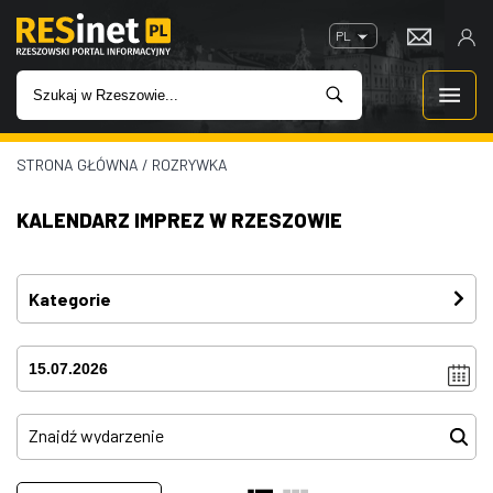
PL
STRONA GŁÓWNA
/
ROZRYWKA
WIADOMOŚCI
KALENDARZ IMPREZ W RZESZOWIE
INWESTYCJE
IMPREZY
Kategorie
Festiwal
(4)
ROZRYWKA
Imprezy
(4)
W KINACH
Kino plenerowe
(0)
Koncerty
(81)
GASTRONOMIA