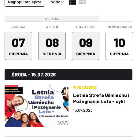
Najpopularniejsze
Widok:
Pokazy filmowe
(21)
ZDJĘCIA
Spektakle
(64)
WEEKEND
WEEKEND
WEEKEND
Spotkanie
(0)
W RZESZOWIE
DZISIAJ
JUTRO
POJUTRZE
PONIEDZIAŁEK
Stand-up
(15)
07
08
09
10
Warsztaty
(0)
SIERPNIA
SIERPNIA
SIERPNIA
SIERPNIA
Wystawa
(5)
Wszystkie kategorie
(194)
ŚRODA - 15.07.2026
WYDARZENIE
Letnia Strefa Uśmiechu i
Pożegnanie Lata - cykl
animacji dla dzieci
15.07.2026