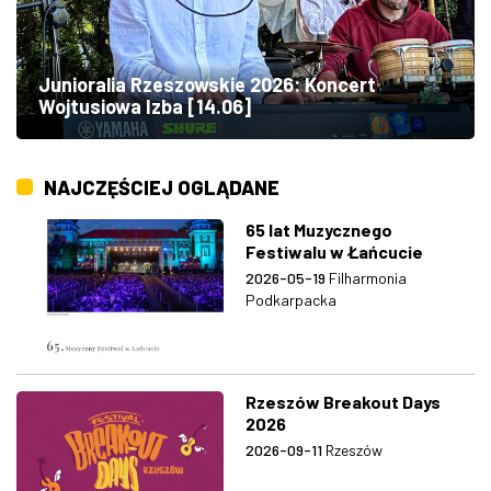
Junioralia Rzeszowskie 2026: Koncert
Wojtusiowa Izba [14.06]
NAJCZĘŚCIEJ OGLĄDANE
65 lat Muzycznego
Festiwalu w Łańcucie
2026-05-19
Filharmonia
Podkarpacka
Rzeszów Breakout Days
2026
2026-09-11
Rzeszów