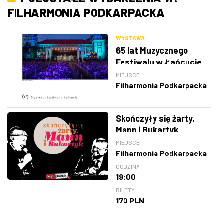
FILHARMONIA PODKARPACKA
WYSTAWA
65 lat Muzycznego
Festiwalu w Łańcucie
MIEJSCE
Filharmonia Podkarpacka
Skończyły się żarty.
Mann i Bukartyk
MIEJSCE
Filharmonia Podkarpacka
GODZINA
19:00
BILETY
170 PLN