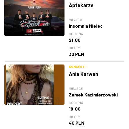
Aptekarze
MIEJSCE
Insomnia Mielec
GODZINA
21:00
BILETY
30 PLN
KONCERT
Ania Karwan
MIEJSCE
Zamek Kazimierzowski
GODZINA
18:00
BILETY
40 PLN