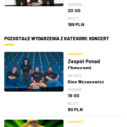
GODZINA
20:00
BILETY
169 PLN
POZOSTAŁE WYDARZENIA Z KATEGORII: KONCERT
KONCERT
Zespół Ponad
Chmurami
MIEJSCE
Kino Wczasowicz
GODZINA
19:00
BILETY
90 PLN
KONCERT