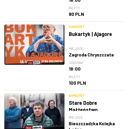
BILETY
80 PLN
KONCERT
Bukartyk | Ajagore
MIEJSCE
Zagroda Chryszczata
GODZINA
18:00
BILETY
100 PLN
KONCERT
Stare Dobre
Małżeństwo
MIEJSCE
Bieszczadzka Kolejka