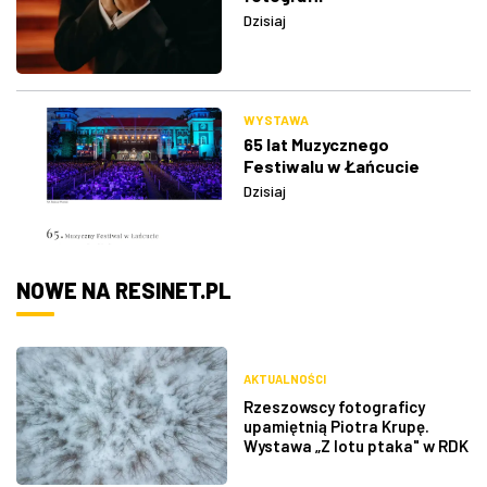
Dzisiaj
WYSTAWA
65 lat Muzycznego
Festiwalu w Łańcucie
Dzisiaj
NOWE NA RESINET.PL
AKTUALNOŚCI
Rzeszowscy fotograficy
upamiętnią Piotra Krupę.
Wystawa „Z lotu ptaka" w RDK