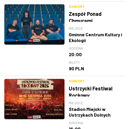
KONCERT
Zespół Ponad
Chmurami
MIEJSCE
Gminne Centrum Kultury i
Ekologii
GODZINA
20:00
BILETY
90 PLN
KONCERT
Ustrzycki Festiwal
Rockowy
MIEJSCE
Stadion Miejski w
Ustrzykach Dolnych
GODZINA
16:00