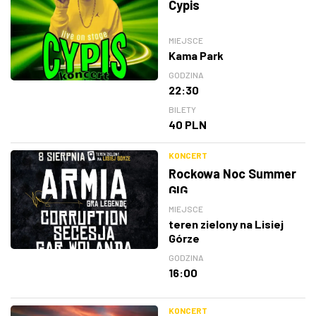
Cypis
MIEJSCE
Kama Park
GODZINA
22:30
BILETY
40 PLN
KONCERT
Rockowa Noc Summer
GIG
MIEJSCE
teren zielony na Lisiej
Górze
GODZINA
16:00
KONCERT