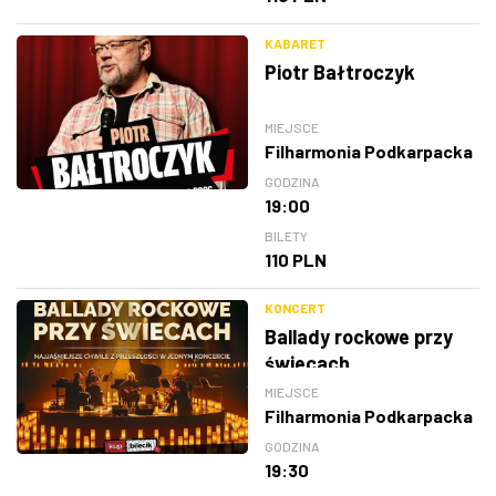
KABARET
Piotr Bałtroczyk
MIEJSCE
Filharmonia Podkarpacka
GODZINA
19:00
BILETY
110 PLN
KONCERT
Ballady rockowe przy
świecach
MIEJSCE
Filharmonia Podkarpacka
GODZINA
19:30