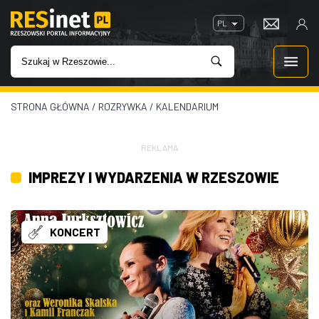
PL
STRONA GŁÓWNA
/
ROZRYWKA
/
KALENDARIUM
WIADOMOŚCI
INWESTYCJE
REKLAMA
IMPREZY I WYDARZENIA W RZESZOWIE
IMPREZY
ROZRYWKA
KONCERT
W KINACH
GASTRONOMIA