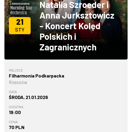
Natalia Szroeder i
ZDJĘCIA
Anna Jurksztowicz
21
- Koncert Kolęd
W RZESZOWIE
STY
Polskich i
Zagranicznych
MIEJSCE
Filharmonia Podkarpacka
Rzeszów
DATA
ŚRODA, 21.01.2026
GODZINA
19:00
CENA
70 PLN