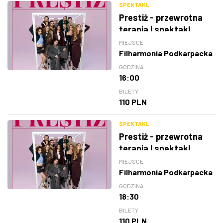
SPEKTAKL
Prestiż - przewrotna
terapia | spektakl
MIEJSCE
Filharmonia Podkarpacka
GODZINA
16:00
BILETY
110 PLN
SPEKTAKL
Prestiż - przewrotna
terapia | spektakl
MIEJSCE
Filharmonia Podkarpacka
GODZINA
18:30
BILETY
110 PLN