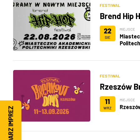
FESTIWAL
Brend Hip 
22
MIEJSCE
Miastec
SIE
Politec
FESTIWAL
Rzeszów B
11
MIEJSCE
Rzeszó
WRZ
KALENDARZ IMPREZ