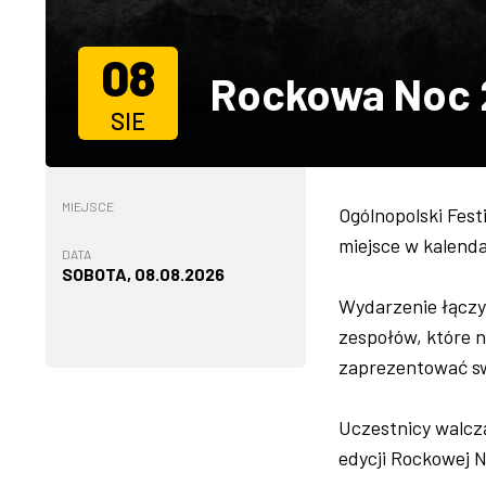
08
Rockowa Noc
SIE
MIEJSCE
Ogólnopolski Fes
miejsce w kalend
DATA
SOBOTA, 08.08.2026
Wydarzenie łączy
zespołów, które n
zaprezentować sw
Uczestnicy walcz
edycji Rockowej N