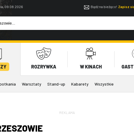
la, 09.08.2026
Bądź na bieżąco!
Zapisz s
EZY
ROZRYWKA
W KINACH
GAST
potkania
Warsztaty
Stand-up
Kabarety
Wszystkie
REKLAMA
RZESZOWIE