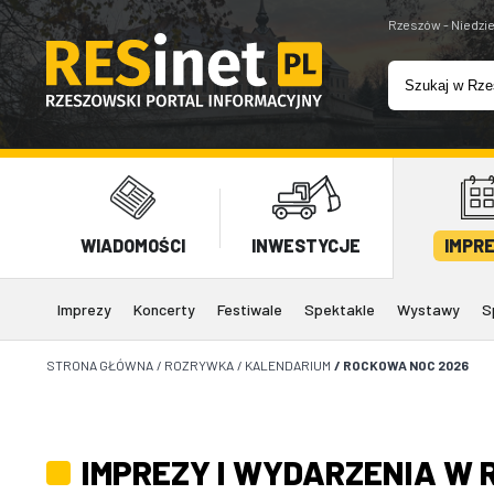
Rzeszów - Niedzie
WIADOMOŚCI
INWESTYCJE
IMPR
Imprezy
Koncerty
Festiwale
Spektakle
Wystawy
S
STRONA GŁÓWNA
/
ROZRYWKA
/
KALENDARIUM
/
ROCKOWA NOC 2026
IMPREZY I WYDARZENIA W 