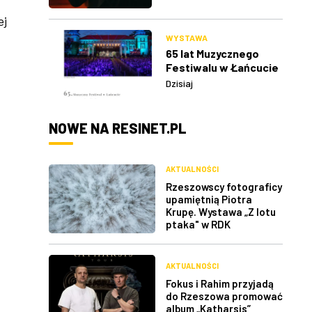
ej
WYSTAWA
65 lat Muzycznego
Festiwalu w Łańcucie
Dzisiaj
NOWE NA RESINET.PL
AKTUALNOŚCI
Rzeszowscy fotograficy
upamiętnią Piotra
Krupę. Wystawa „Z lotu
ptaka" w RDK
AKTUALNOŚCI
Fokus i Rahim przyjadą
do Rzeszowa promować
album „Katharsis”