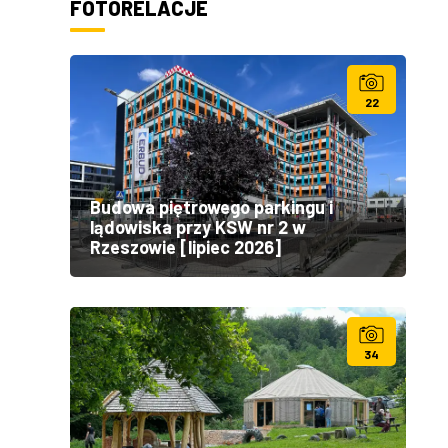
FOTORELACJE
22
Budowa piętrowego parkingu i
lądowiska przy KSW nr 2 w
Rzeszowie [lipiec 2026]
34