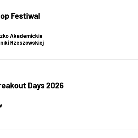
Hop Festiwal
zko Akademickie
hniki Rzeszowskiej
reakout Days 2026
w