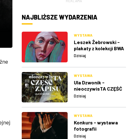
REKLAMA
NAJBLIŻSZE WYDARZENIA
WYSTAWA
Leszek Żebrowski -
plakaty z kolekcji BWA
w Rzeszowie
Dzisiaj
ażne
WYSTAWA
Ula Dzwonik -
nieoczywisTA CZĘŚĆ
ZAPISU
Dzisiaj
WYSTAWA
ejnej
Konkurs - wystawa
fotografii
Dzisiaj