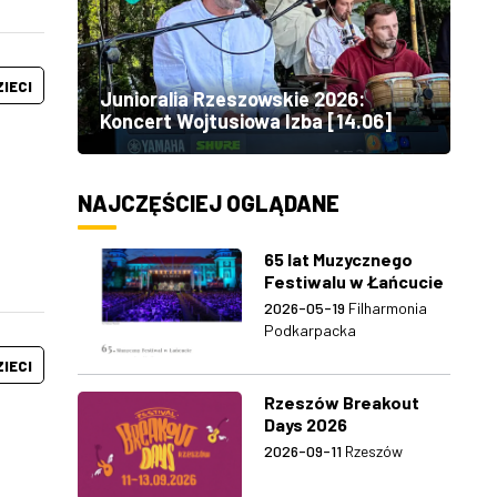
ZIECI
Junioralia Rzeszowskie 2026:
Koncert Wojtusiowa Izba [14.06]
NAJCZĘŚCIEJ OGLĄDANE
65 lat Muzycznego
Festiwalu w Łańcucie
2026-05-19
Filharmonia
Podkarpacka
ZIECI
Rzeszów Breakout
Days 2026
2026-09-11
Rzeszów