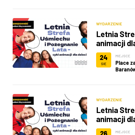
WYDARZENIE
Letnia Stre
animacji dl
24
MIEJSCE
Place z
SIE
Baranó
WYDARZENIE
Letnia Stre
animacji dl
26
MIEJSCE