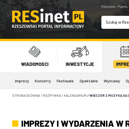
Rzeszów - Piątek,
WIADOMOŚCI
INWESTYCJE
IMPR
Imprezy
Koncerty
Festiwale
Spektakle
Wystawy
S
STRONA GŁÓWNA
/
ROZRYWKA
/
KALENDARIUM
/
WIECZÓR Z MUZYKĄ SŁ
IMPREZY I WYDARZENIA W 