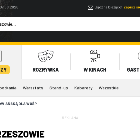
 07.08.2026
Bądź na bieżąco!
Zapisz s
EZY
ROZRYWKA
W KINACH
GAST
potkania
Warsztaty
Stand-up
Kabarety
Wszystkie
OWIAŃSKĄ DLA WOŚP
REKLAMA
RZESZOWIE