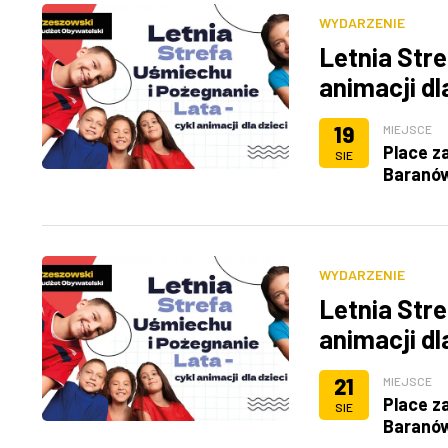
WYDARZENIE
Letnia Stre
animacji dl
19
MIEJSCE
Place z
SIE
Baranó
WYDARZENIE
Letnia Stre
animacji dl
21
MIEJSCE
Place z
SIE
Baranó