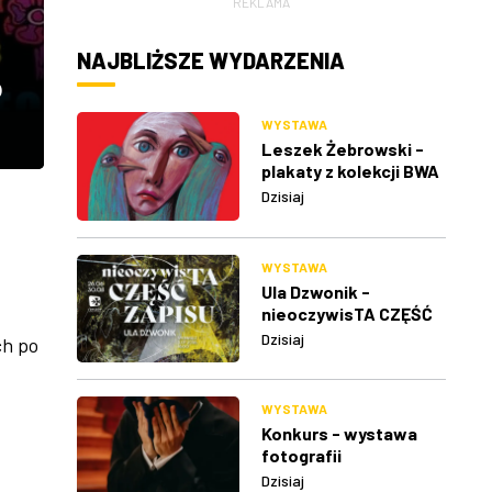
REKLAMA
NAJBLIŻSZE WYDARZENIA
P
WYSTAWA
Leszek Żebrowski -
plakaty z kolekcji BWA
w Rzeszowie
Dzisiaj
WYSTAWA
Ula Dzwonik -
nieoczywisTA CZĘŚĆ
ZAPISU
Dzisiaj
ch po
WYSTAWA
Konkurs - wystawa
fotografii
Dzisiaj