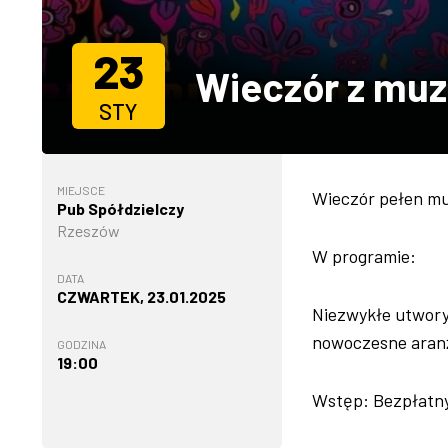
23
Wieczór z mu
STY
MIEJSCE
Wieczór pełen muz
Pub Spółdzielczy
Rzeszów
W programie:
DATA
CZWARTEK, 23.01.2025
Niezwykłe utwory
nowoczesne aranża
GODZINA
19:00
Wstęp: Bezpłatny