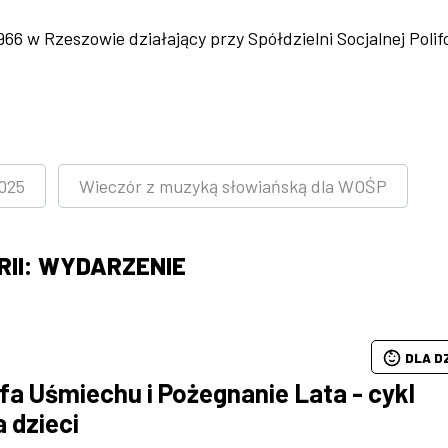
6 w Rzeszowie działający przy Spółdzielni Socjalnej Polif
025
Wieczór z muzyką słowiańską dla WOŚP
II: WYDARZENIE
DLA D
fa Uśmiechu i Pożegnanie Lata - cykl
a dzieci