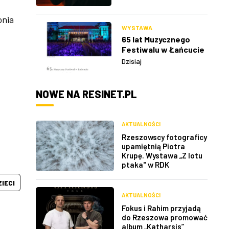
onia
WYSTAWA
65 lat Muzycznego
Festiwalu w Łańcucie
Dzisiaj
NOWE NA RESINET.PL
AKTUALNOŚCI
Rzeszowscy fotograficy
upamiętnią Piotra
Krupę. Wystawa „Z lotu
ptaka" w RDK
ZIECI
AKTUALNOŚCI
Fokus i Rahim przyjadą
do Rzeszowa promować
album „Katharsis”