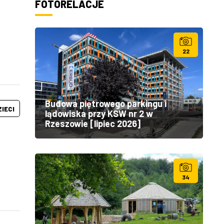
FOTORELACJE
22
Budowa piętrowego parkingu i
ZIECI
lądowiska przy KSW nr 2 w
Rzeszowie [lipiec 2026]
34