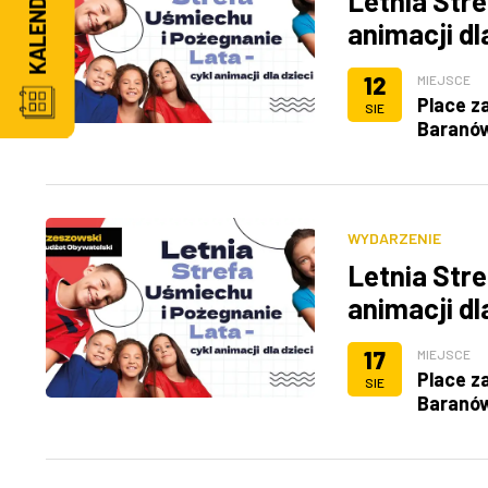
Letnia Stre
animacji dl
12
MIEJSCE
Place z
SIE
Baranó
WYDARZENIE
Letnia Stre
animacji dl
17
MIEJSCE
Place z
SIE
Baranó