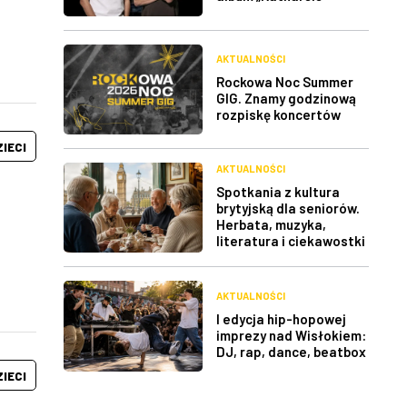
AKTUALNOŚCI
Rockowa Noc Summer
GIG. Znamy godzinową
rozpiskę koncertów
ZIECI
AKTUALNOŚCI
Spotkania z kultura
brytyjską dla seniorów.
Herbata, muzyka,
literatura i ciekawostki
AKTUALNOŚCI
I edycja hip-hopowej
imprezy nad Wisłokiem:
DJ, rap, dance, beatbox
ZIECI