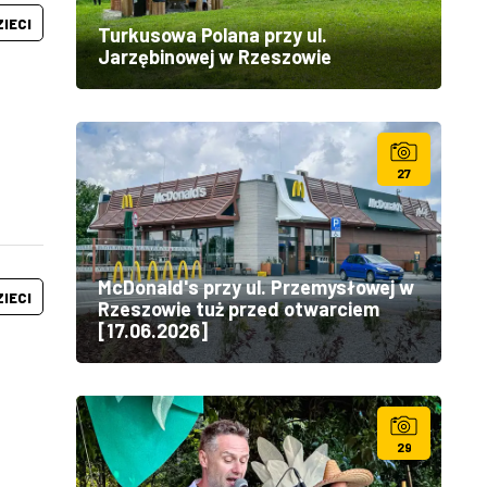
ZIECI
Turkusowa Polana przy ul.
Jarzębinowej w Rzeszowie
27
McDonald's przy ul. Przemysłowej w
ZIECI
Rzeszowie tuż przed otwarciem
[17.06.2026]
29