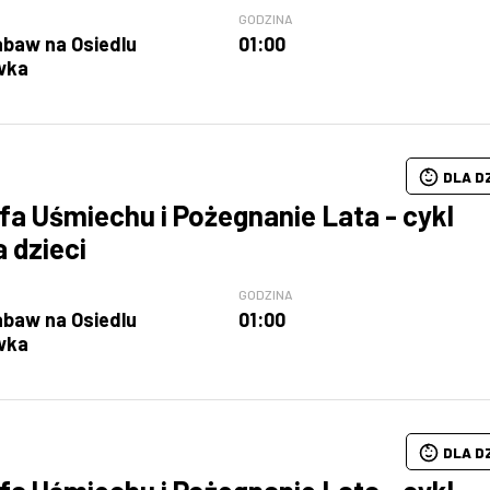
GODZINA
abaw na Osiedlu
01:00
wka
DLA D
fa Uśmiechu i Pożegnanie Lata - cykl
a dzieci
GODZINA
abaw na Osiedlu
01:00
wka
DLA D