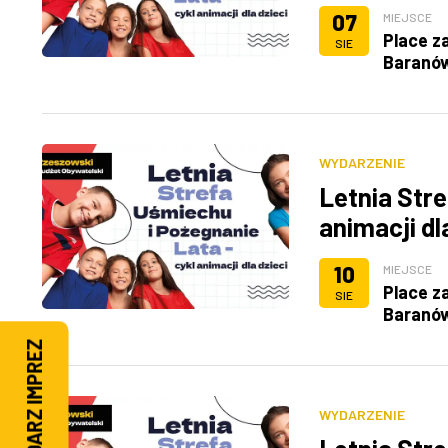
07
MIEJSCE
Place z
SIE
Baranó
WYDARZENIE
Letnia Stre
animacji dl
10
MIEJSCE
Place z
SIE
Baranó
KALENDARZ IMPREZ
WYDARZENIE