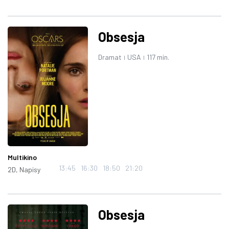
Obsesja
Dramat
USA
117 min.
|
|
Multikino
13:45
16:30
18:50
21:20
2D, Napisy
Obsesja