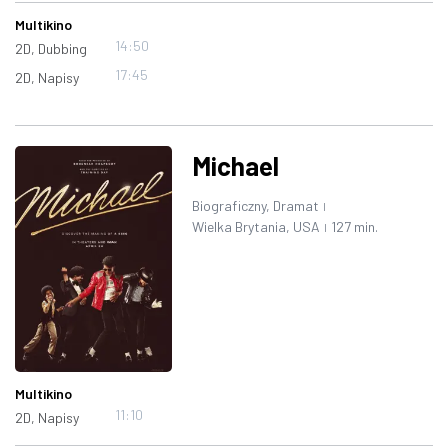
Multikino
14:50
2D, Dubbing
17:45
2D, Napisy
Michael
Biograficzny, Dramat
|
Wielka Brytania, USA
127 min.
|
Multikino
11:10
2D, Napisy