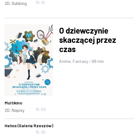
10:10
2D, Dubbing
O dziewczynie
skaczącej przez
czas
Anime, Fantasy
98 min.
|
Multikino
15:00
2D, Napisy
Helios (Galeria Rzeszów)
15:30