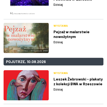
Dzisiaj
WYSTAWA
Pejzaż w malarstwie
nowożytnym
Dzisiaj
POJUTRZE, 10.08.2026
WYSTAWA
Leszek Żebrowski - plakaty
z kolekcji BWA w Rzeszowie
Dzisiaj