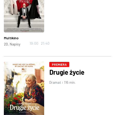
Multikino
19:00
21:40
2D, Napisy
PREMIERA
Drugie życie
Dramat
116 min.
|