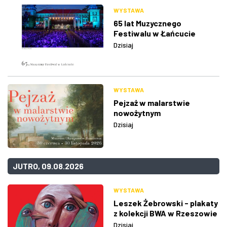
WYSTAWA
65 lat Muzycznego
Festiwalu w Łańcucie
Dzisiaj
WYSTAWA
Pejzaż w malarstwie
nowożytnym
Dzisiaj
JUTRO, 09.08.2026
WYSTAWA
Leszek Żebrowski - plakaty
z kolekcji BWA w Rzeszowie
Dzisiaj