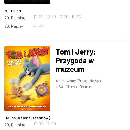
Multikino
10:20
12:40
17:20
19:35
2D, Dubbing
21:50
2D, Napisy
Tom i Jerry:
Przygoda w
muzeum
Animowany, Przygodowy
|
USA, Chiny
104 min.
|
Helios (Galeria Rzeszów)
10:00
14:00
2D, Dubbing