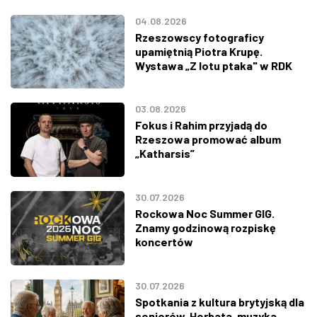
04.08.2026
Rzeszowscy fotograficy
upamiętnią Piotra Krupę.
Wystawa „Z lotu ptaka" w RDK
03.08.2026
Fokus i Rahim przyjadą do
Rzeszowa promować album
„Katharsis”
30.07.2026
Rockowa Noc Summer GIG.
Znamy godzinową rozpiskę
koncertów
30.07.2026
Spotkania z kultura brytyjską dla
seniorów. Herbata, muzyka,