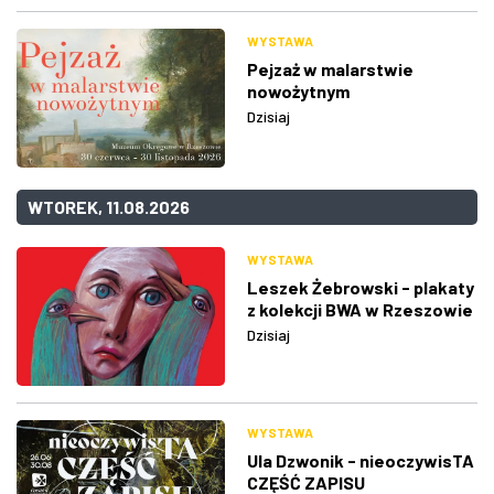
WYSTAWA
Pejzaż w malarstwie
nowożytnym
Dzisiaj
WTOREK, 11.08.2026
WYSTAWA
Leszek Żebrowski - plakaty
z kolekcji BWA w Rzeszowie
Dzisiaj
WYSTAWA
Ula Dzwonik - nieoczywisTA
CZĘŚĆ ZAPISU