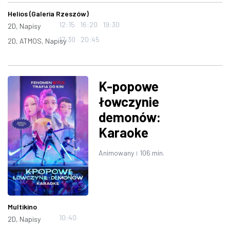
Helios (Galeria Rzeszów)
12:15
16:20
19:30
2D, Napisy
17:30
20:45
2D, ATMOS, Napisy
K-popowe
łowczynie
demonów:
Karaoke
Animowany
106 min.
|
Multikino
10:40
2D, Napisy