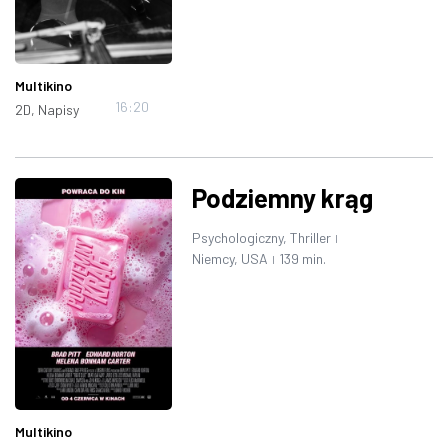
Multikino
16:20
2D, Napisy
Podziemny krąg
Psychologiczny, Thriller
|
Niemcy, USA
139 min.
|
Multikino