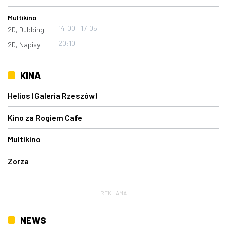
Multikino
14:00
17:05
2D, Dubbing
20:10
2D, Napisy
KINA
Helios (Galeria Rzeszów)
Kino za Rogiem Cafe
Multikino
Zorza
REKLAMA
NEWS