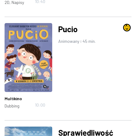
10:40
2D, Napisy
Pucio
Animowany
45 min.
|
Multikino
10:00
Dubbing
Sprawiedliwość