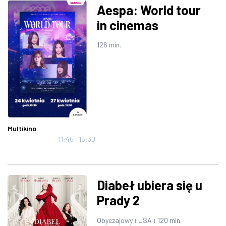
Aespa: World tour
ZDJĘCIA
in cinemas
W RZESZOWIE
126 min.
Multikino
11:45
15:30
Diabeł ubiera się u
Prady 2
Obyczajowy
USA
120 min.
|
|