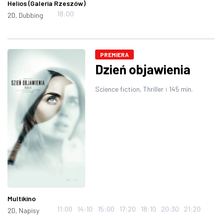
Helios (Galeria Rzeszów)
18:00
2D, Dubbing
PREMIERA
Dzień objawienia
Science fiction, Thriller
145 min.
|
Multikino
11:00
14:10
15:00
17:20
18:10
20:30
21:20
2D, Napisy