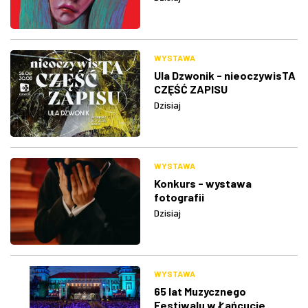
WYSTAWA
Ula Dzwonik - nieoczywisTA
CZĘŚĆ ZAPISU
Dzisiaj
WYSTAWA
Konkurs - wystawa
fotografii
Dzisiaj
WYSTAWA
65 lat Muzycznego
Festiwalu w Łańcucie