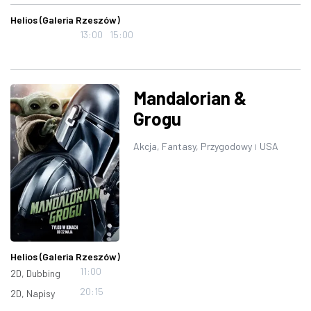
Helios (Galeria Rzeszów)
13:00
15:00
Mandalorian &
Grogu
Akcja, Fantasy, Przygodowy
USA
|
Helios (Galeria Rzeszów)
11:00
2D, Dubbing
20:15
2D, Napisy