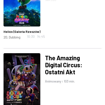
Helios (Galeria Rzeszów)
10:30
14:45
2D, Dubbing
The Amazing
Digital Circus:
Ostatni Akt
Animowany
103 min.
|