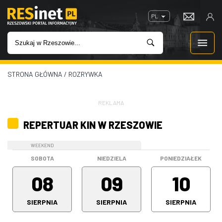
PL
STRONA GŁÓWNA
/
ROZRYWKA
WIADOMOŚCI
INWESTYCJE
REKLAMA
REPERTUAR KIN W RZESZOWIE
IMPREZY
WEEKEND
WEEKEND
ROZRYWKA
SOBOTA
NIEDZIELA
PONIEDZIAŁEK
08
09
10
W KINACH
SIERPNIA
SIERPNIA
SIERPNIA
GASTRONOMIA