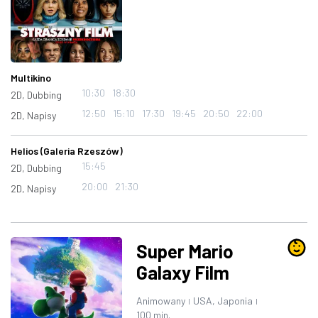
Multikino
10:30
18:30
2D, Dubbing
12:50
15:10
17:30
19:45
20:50
22:00
2D, Napisy
Helios (Galeria Rzeszów)
15:45
2D, Dubbing
20:00
21:30
2D, Napisy
Super Mario
Galaxy Film
Animowany
USA, Japonia
|
|
100 min.