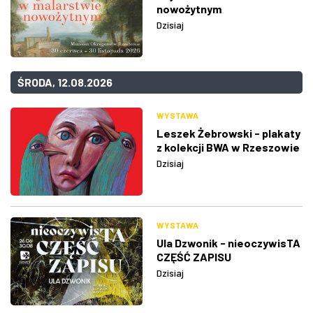
nowożytnym
Dzisiaj
ŚRODA, 12.08.2026
WYSTAWA
Leszek Żebrowski - plakaty
z kolekcji BWA w Rzeszowie
Dzisiaj
WYSTAWA
Ula Dzwonik - nieoczywisTA
CZĘŚĆ ZAPISU
Dzisiaj