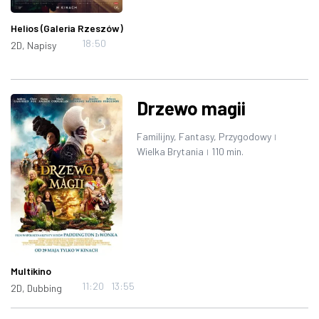
Helios (Galeria Rzeszów)
18:50
2D, Napisy
Drzewo magii
Familijny, Fantasy, Przygodowy
|
Wielka Brytania
110 min.
|
Multikino
11:20
13:55
2D, Dubbing