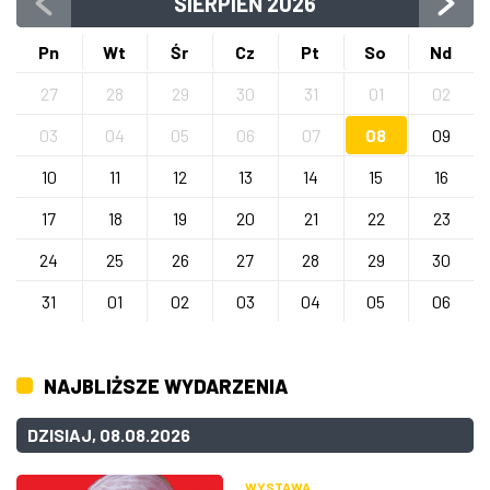
SIERPIEŃ
2026
Pn
Wt
Śr
Cz
Pt
So
Nd
27
28
29
30
31
01
02
03
04
05
06
07
08
09
10
11
12
13
14
15
16
17
18
19
20
21
22
23
24
25
26
27
28
29
30
31
01
02
03
04
05
06
NAJBLIŻSZE WYDARZENIA
DZISIAJ, 08.08.2026
WYSTAWA