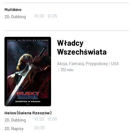
Multikino
10:00
12:25
2D, Dubbing
Władcy
Wszechświata
Akcja, Fantasy, Przygodowy
USA
|
132 min.
|
Helios (Galeria Rzeszów)
10:20
17:00
2D, Dubbing
20:30
2D, Napisy