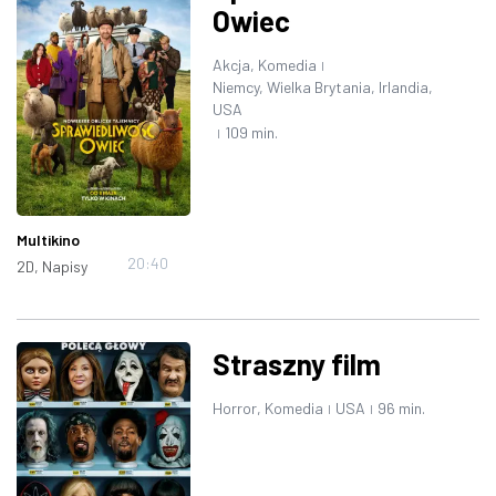
Owiec
Akcja, Komedia
|
Niemcy, Wielka Brytania, Irlandia,
USA
109 min.
|
Multikino
20:40
2D, Napisy
Straszny film
Horror, Komedia
USA
96 min.
|
|