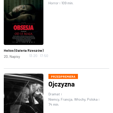
Horror
109 min.
|
Helios (Galeria Rzeszów)
13:20
17:50
2D, Napisy
PRZEDPREMIERA
Ojczyzna
Dramat
|
Niemcy, Francja, Włochy, Polska
|
74 min.