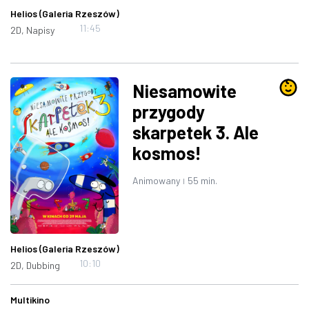
Helios (Galeria Rzeszów)
11:45
2D, Napisy
Niesamowite
przygody
skarpetek 3. Ale
kosmos!
Animowany
55 min.
|
Helios (Galeria Rzeszów)
10:10
2D, Dubbing
Multikino