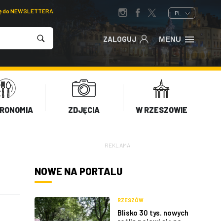
ię do NEWSLETTERA
PL
ZALOGUJ
MENU
RONOMIA
ZDJĘCIA
W RZESZOWIE
REKLAMA
NOWE NA PORTALU
RZESZÓW
Blisko 30 tys. nowych