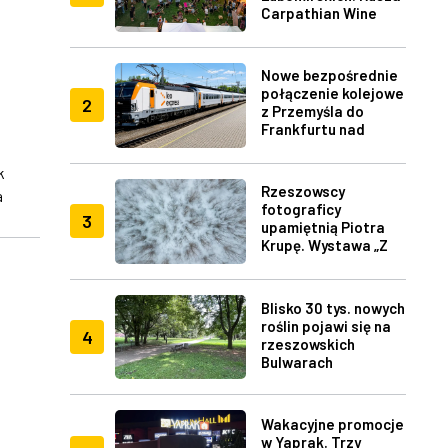
Carpathian Wine
Fest w Rzeszowie
Nowe bezpośrednie
połączenie kolejowe
2
z Przemyśla do
Frankfurtu nad
Menem
k
Rzeszowscy
a
fotograficy
3
upamiętnią Piotra
Krupę. Wystawa „Z
lotu ptaka" w RDK
Blisko 30 tys. nowych
roślin pojawi się na
4
rzeszowskich
Bulwarach
Wakacyjne promocje
w Yaprak. Trzy