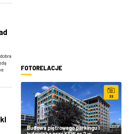
ad
 dobra
będą
FOTORELACJE
we
22
kl
Budowa piętrowego parkingu i
lądowiska przy KSW nr 2 w