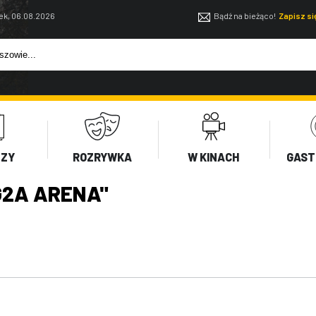
ek, 06.08.2026
Bądź na bieżąco!
Zapisz s
EZY
ROZRYWKA
W KINACH
GAST
2A ARENA"