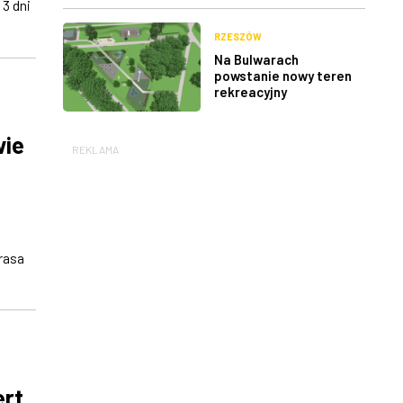
3 dni
RZESZÓW
Na Bulwarach
powstanie nowy teren
rekreacyjny
wie
REKLAMA
rasa
ert