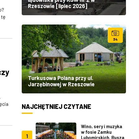
Rzeszowie [lipiec 2026]
o?
 tę
34
czy
Turkusowa Polana przy ul.
Jarzębinowej w Rzeszowie
.
ęcia
NAJCHĘTNIEJ CZYTANE
Wino, sery i muzyka
w fosie Zamku
1
Lubomirskich. Rusza