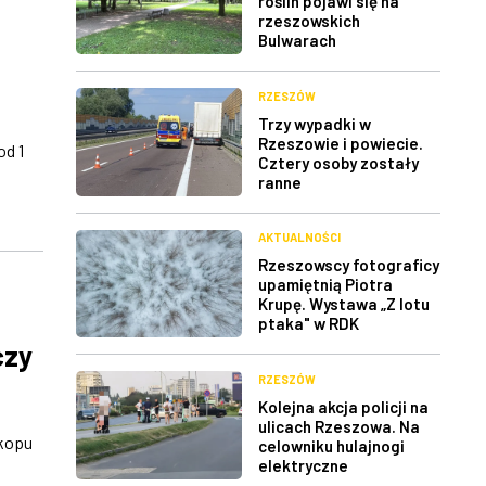
roślin pojawi się na
rzeszowskich
Bulwarach
RZESZÓW
Trzy wypadki w
Rzeszowie i powiecie.
od 1
Cztery osoby zostały
ranne
AKTUALNOŚCI
Rzeszowscy fotograficy
upamiętnią Piotra
Krupę. Wystawa „Z lotu
ptaka" w RDK
czy
RZESZÓW
Kolejna akcja policji na
ulicach Rzeszowa. Na
skopu
celowniku hulajnogi
elektryczne