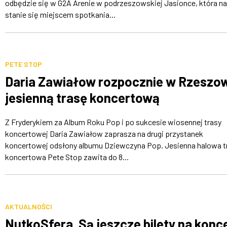
odbędzie się w G2A Arenie w podrzeszowskiej Jasionce, która na 
stanie się miejscem spotkania...
PETE STOP
Daria Zawiałow rozpocznie w Rzeszo
jesienną trasę koncertową
Z Fryderykiem za Album Roku Pop i po sukcesie wiosennej trasy
koncertowej Daria Zawiałow zaprasza na drugi przystanek
koncertowej odsłony albumu Dziewczyna Pop. Jesienna halowa t
koncertowa Pete Stop zawita do 8...
AKTUALNOŚCI
NutkoSfera. Są jeszcze bilety na konc