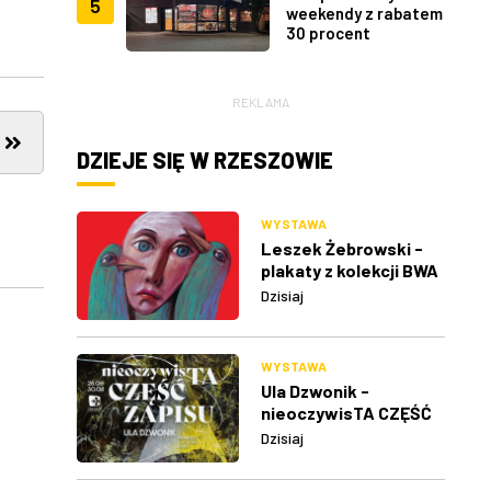
5
weekendy z rabatem
30 procent
REKLAMA
DZIEJE SIĘ W RZESZOWIE
WYSTAWA
Leszek Żebrowski -
plakaty z kolekcji BWA
w Rzeszowie
Dzisiaj
WYSTAWA
Ula Dzwonik -
nieoczywisTA CZĘŚĆ
ZAPISU
Dzisiaj