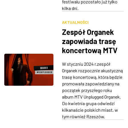
festiwalu pozostało już tylko
kilka dni.
AKTUALNOŚCI
Zespół Organek
zapowiada trasę
koncertową MTV
Unplugged.
W styczniu 2024 r.zespół
Rzeszów jednym z
Organek rozpocznie akustyczną
przystanków
trasę koncertową, która będzie
promowała zapowiedziany na
początek przyszłego roku
album MTV Unplugged Organek.
Do kwietnia grupa odwiedzi
kilkanaście polskich miast, w
tym również Rzeszów.