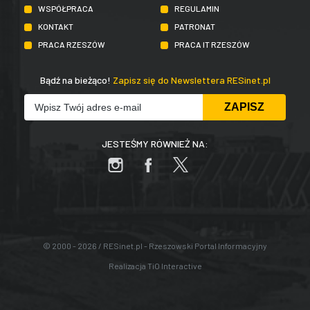
WSPÓŁPRACA
REGULAMIN
KONTAKT
PATRONAT
PRACA RZESZÓW
PRACA IT RZESZÓW
Bądź na bieżąco!
Zapisz się do Newslettera RESinet.pl
JESTEŚMY RÓWNIEŻ NA:
© 2000 - 2026 / RESinet.pl - Rzeszowski Portal Informacyjny
Realizacja
TiO Interactive