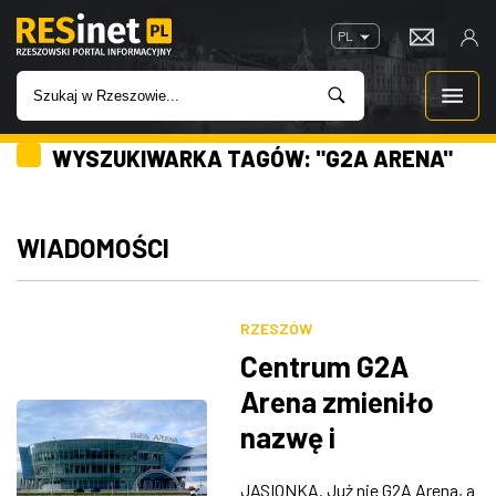
PL
WYSZUKIWARKA TAGÓW: "G2A ARENA"
WIADOMOŚCI
INWESTYCJE
WIADOMOŚCI
IMPREZY
RZESZÓW
ROZRYWKA
Centrum G2A
Arena zmieniło
W KINACH
nazwę i
rozpoczyna nowy
GASTRONOMIA
JASIONKA. Już nie G2A Arena, a