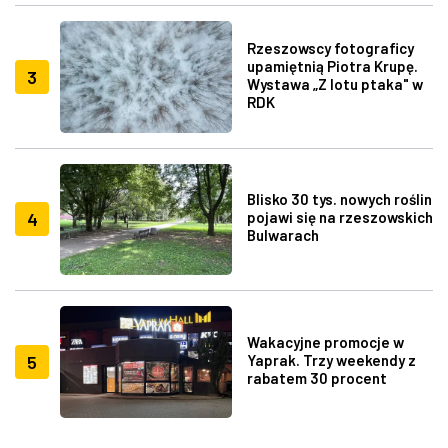
Rzeszowscy fotograficy
upamiętnią Piotra Krupę.
3
Wystawa „Z lotu ptaka" w
RDK
Blisko 30 tys. nowych roślin
4
pojawi się na rzeszowskich
Bulwarach
Wakacyjne promocje w
5
Yaprak. Trzy weekendy z
rabatem 30 procent