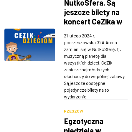
NutkoSfera. Są
jeszcze bilety na
koncert CeZika w
G2A Arenie
21 lutego 2024 r.
podrzeszowska G2A Arena
zamieni się w NutkoSferę, tj.
muzyczną planetę dla
wszystkich dzieci. CeZik
zabierze najmłodszych
słuchaczy do wspólnej zabawy.
Są jeszcze dostępne
pojedyncze bilety na to
wydarzenie.
RZESZÓW
Egzotyczna
niedziela w