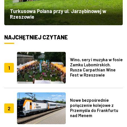
Turkusowa Polana przy ul. Jarzębinowej w
Rzeszowie
NAJCHĘTNIEJ CZYTANE
Wino, sery i muzyka w fosie
Zamku Lubomirskich.
1
Rusza Carpathian Wine
Fest w Rzeszowie
Nowe bezpośrednie
połączenie kolejowe z
2
Przemyśla do Frankfurtu
nad Menem