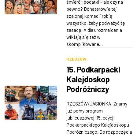
śmierć i podatki – ale czy na
pewno? Bohaterowie tej
szalonej komedii robią
wszystko, żeby podważyć tę
zasadę. A dla urozmaicenia
wikłają się też w
skomplikowane...
RZESZÓW
15. Podkarpacki
Kalejdoskop
Podróżniczy
[PROGRAM]
RZESZÓW/JASIONKA. Znamy
już pełny program
jubileuszowej, 15. edycji
Podkarpackiego Kalejdoskopu
Podróżniczego. Do rozpoczęcia