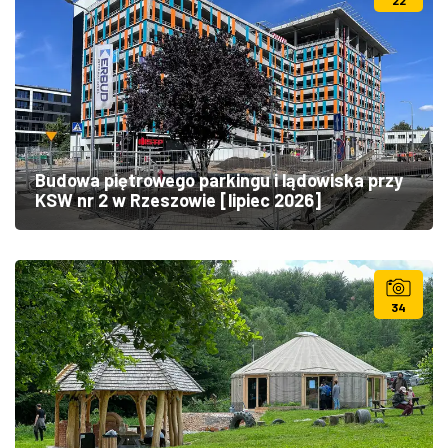
22
Budowa piętrowego parkingu i lądowiska przy
KSW nr 2 w Rzeszowie [lipiec 2026]
34