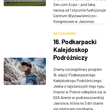
rozdział
Zen.com Expo – pod taką
ZDJĘCIA
nazwą od 1 stycznia funkcjonuje
Centrum Wystawienniczo–
W RZESZOWIE
Kongresowe w Jasionce.
AKTUALNOŚCI
16. Podkarpacki
Kalejdoskop
Podróżniczy
[PROGRAM]
Znamy szczegółowy program
16. edycji Podkarpackiego
Kalejdoskopu Podróżniczego.
Jedna z najstarszych tego typu
imprez w Polsce odbędzie się w
G2A Arenie w podrzeszowskiej
Jasionce, która na 3 dni stanie
się miejscem spotkania...