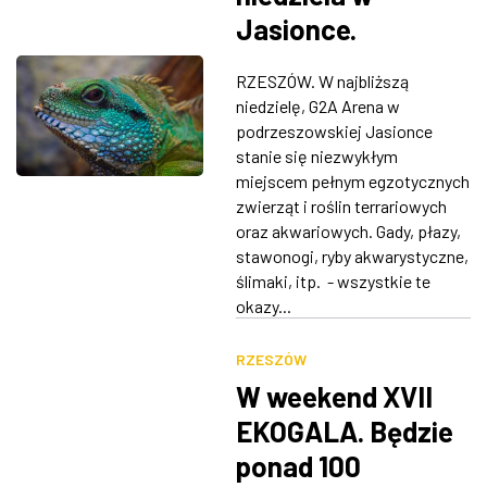
Jasionce.
Największe targi
RZESZÓW. W najbliższą
terrarystyczno-
niedzielę, G2A Arena w
akwarystyczne z
podrzeszowskiej Jasionce
stanie się niezwykłym
botaniką
miejscem pełnym egzotycznych
zwierząt i roślin terrariowych
oraz akwariowych. Gady, płazy,
stawonogi, ryby akwarystyczne,
ślimaki, itp. - wszystkie te
okazy...
RZESZÓW
W weekend XVII
EKOGALA. Będzie
ponad 100