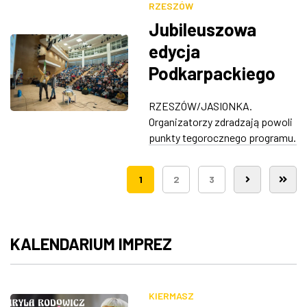
RZESZÓW
Jubileuszowa
edycja
Podkarpackiego
Kalejdoskopu
RZESZÓW/JASIONKA.
Podróżniczego.
Organizatorzy zdradzają powoli
Znamy pierwszych
punkty tegorocznego programu.
gości
1
2
3
KALENDARIUM IMPREZ
KIERMASZ