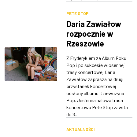
PETE STOP
Daria Zawiałow
rozpocznie w
Rzeszowie
jesienną trasę
Z Fryderykiem za Album Roku
koncertową
Pop i po sukcesie wiosennej
trasy koncertowej Daria
Zawiałow zaprasza na drugi
przystanek koncertowej
odsłony albumu Dziewczyna
Pop. Jesienna halowa trasa
koncertowa Pete Stop zawita
do 8...
AKTUALNOŚCI