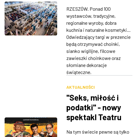
wystawców
RZESZÓW. Ponad 100
[PROGRAM]
wystawców, tradycyjne,
regionalne wyroby, dobra
kuchnia i naturalne kosmetyki...
Odwiedzający targi w prezencie
będą otrzymywać choinki,
sianko wigilijne, filcowe
zawieszki choinkowe oraz
słomiane dekoracje
świąteczne.
AKTUALNOŚCI
"Seks, miłość i
podatki" - nowy
spektakl Teatru
Komedia w G2A
Na tym świecie pewne są tylko
Arena