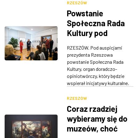
RZESZÓW
Powstanie
Społeczna Rada
Kultury pod
patronatem
RZESZÓW. Pod auspicjami
prezydenta
prezydenta Rzeszowa
Rzeszowa
powstanie Społeczna Rada
Kultury, organ doradczo-
opiniotwórczy, który będzie
wspierał inicjatywy kulturalne.
RZESZÓW
Coraz rzadziej
wybieramy się do
muzeów, choć