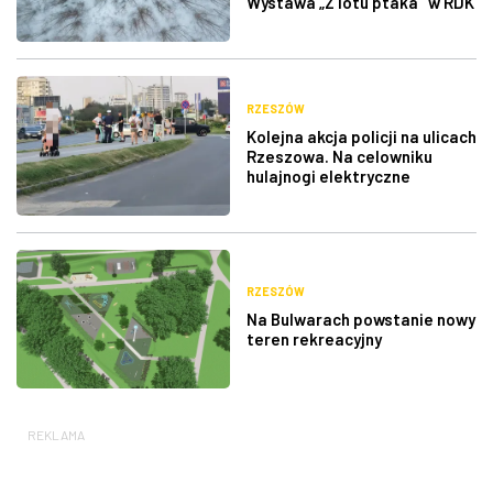
Wystawa „Z lotu ptaka" w RDK
RZESZÓW
Kolejna akcja policji na ulicach
Rzeszowa. Na celowniku
hulajnogi elektryczne
RZESZÓW
Na Bulwarach powstanie nowy
teren rekreacyjny
REKLAMA