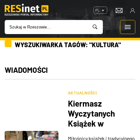
PL
WYSZUKIWARKA TAGÓW: "KULTURA"
WIADOMOŚCI
INWESTYCJE
WIADOMOŚCI
IMPREZY
AKTUALNOŚCI
ROZRYWKA
Kiermasz
Wyczytanych
W KINACH
Książek w
Rzeszowie. Ponad
GASTRONOMIA
Miłośnicy książek i tradycyjnego