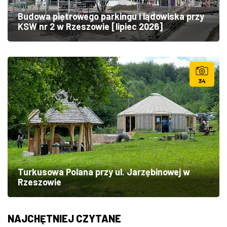
Budowa piętrowego parkingu i lądowiska przy
KSW nr 2 w Rzeszowie [lipiec 2026]
34
Turkusowa Polana przy ul. Jarzębinowej w
Rzeszowie
NAJCHĘTNIEJ CZYTANE