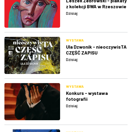
Leszek Żebrowski - plakaty
z kolekcji BWA w Rzeszowie
Dzisiaj
WYSTAWA
Ula Dzwonik - nieoczywisTA
CZĘŚĆ ZAPISU
Dzisiaj
WYSTAWA
Konkurs - wystawa
fotografii
Dzisiaj