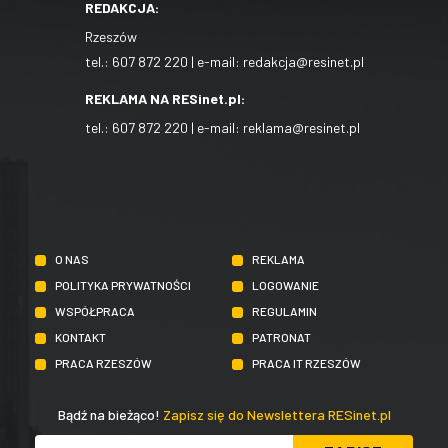
REDAKCJA:
Rzeszów
tel.:
607 872 220
| e-mail:
redakcja@resinet.pl
REKLAMA NA RESinet.pl:
tel.:
607 872 220
| e-mail:
reklama@resinet.pl
O NAS
REKLAMA
POLITYKA PRYWATNOŚCI
LOGOWANIE
WSPÓŁPRACA
REGULAMIN
KONTAKT
PATRONAT
PRACA RZESZÓW
PRACA IT RZESZÓW
Bądź na bieżąco!
Zapisz się do Newslettera RESinet.pl