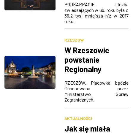
zbiorów przybywa
PODKARPACIE. Liczba
zwiedzających w ub. roku była o
36,2 tys. mniejsza niż w 2017
roku.
RZESZÓW
W Rzeszowie
powstanie
Regionalny
Ośrodek Debaty
RZESZÓW. Placówka będzie
Międzynarodowej
finansowana przez
Ministerstwo Spraw
Zagranicznych.
AKTUALNOŚCI
Jak się miała