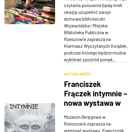
2000 tytułów w
czytania ponownie będą mieli
ZDJĘCIA
obniżonych
okazję uzupełnić swoje
domowe biblioteczki.
cenach
W RZESZOWIE
Wojewódzka i Miejska
Biblioteka Publiczna w
Rzeszowie zaprasza na
Kiermasz Wyczytanych Książek,
podczas którego będzie można
wybierać spośród ponad...
AKTUALNOŚCI
Franciszek
Frączek intymnie –
nowa wystawa w
Muzeum
Muzeum Okręgowe w
Okręgowym
Rzeszowie zaprasza na
wernisaż wystawy „Franciszek