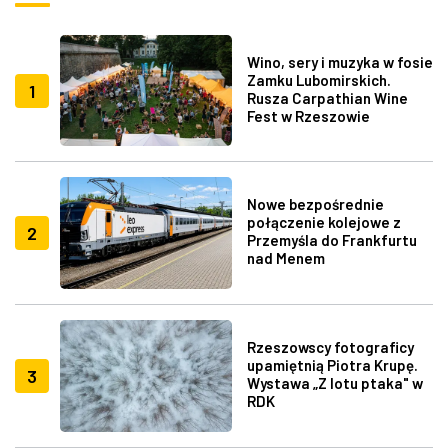
Wino, sery i muzyka w fosie
Zamku Lubomirskich.
1
Rusza Carpathian Wine
Fest w Rzeszowie
Nowe bezpośrednie
połączenie kolejowe z
2
Przemyśla do Frankfurtu
nad Menem
Rzeszowscy fotograficy
upamiętnią Piotra Krupę.
3
Wystawa „Z lotu ptaka" w
RDK