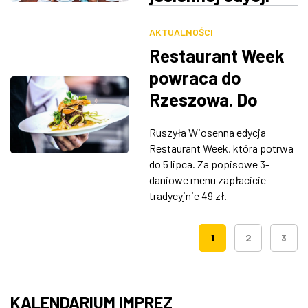
Restaurant Week
AKTUALNOŚCI
Restaurant Week
powraca do
Rzeszowa. Do
wyboru 9
Ruszyła Wiosenna edycja
restauracji
Restaurant Week, która potrwa
do 5 lipca. Za popisowe 3-
daniowe menu zapłacicie
tradycyjnie 49 zł.
1
2
3
KALENDARIUM IMPREZ