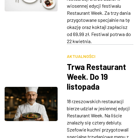
wiosennej edycji festiwalu
Restaurant Week. Za trzy dania
przygotowane specjalnie na tę
okazję oraz koktajl zapłacisz
od 69,99 zł. Festiwal potrwa do
22 kwietnia.
AKTUALNOŚCI
Trwa Restaurant
Week. Do 19
listopada
rzeszowskie
18 rzeszowskich restauracji
restauracje
bierze udział w jesiennej edycji
serwują popisowe
Restaurant Week. Na liście
znalazły się cztery debiuty.
menu za 69,99 zł
Szefowie kuchni przygotowali
specjalne trzydaniowe menu z