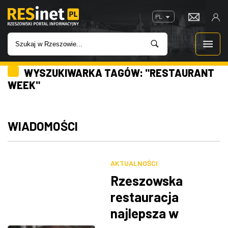
PL
WYSZUKIWARKA TAGÓW: "RESTAURANT
WIADOMOŚCI
WEEK"
INWESTYCJE
WIADOMOŚCI
IMPREZY
ROZRYWKA
AKTUALNOŚCI
Rzeszowska
W KINACH
restauracja
najlepsza w
GASTRONOMIA