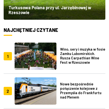
Turkusowa Polana przy ul. Jarzębinowej w
Rzeszowie
NAJCHĘTNIEJ CZYTANE
Wino, sery i muzyka w fosie
Zamku Lubomirskich.
1
Rusza Carpathian Wine
Fest w Rzeszowie
Nowe bezpośrednie
połączenie kolejowe z
2
Przemyśla do Frankfurtu
nad Menem