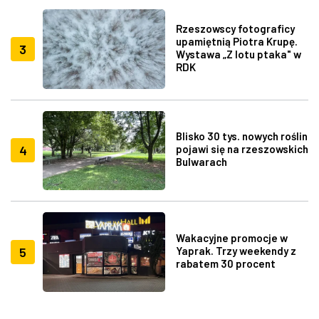
Rzeszowscy fotograficy
upamiętnią Piotra Krupę.
3
Wystawa „Z lotu ptaka" w
RDK
Blisko 30 tys. nowych roślin
4
pojawi się na rzeszowskich
Bulwarach
Wakacyjne promocje w
5
Yaprak. Trzy weekendy z
rabatem 30 procent