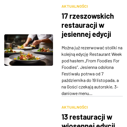
AKTUALNOŚCI
17 rzeszowskich
restauracji w
jesiennej edycji
Restaurant Week.
Można już rezerwować stoliki na
Ruszyły
kolejną edycję Restaurant Week
rezerwacje!
pod hasłem „From Foodies For
Foodies”. Jesienna odsłona
Festiwalu potrwa od 7
października do 19 listopada, a
na Gości czekają autorskie, 3-
daniowe menu...
AKTUALNOŚCI
13 restauracji w
wiosennej edycji