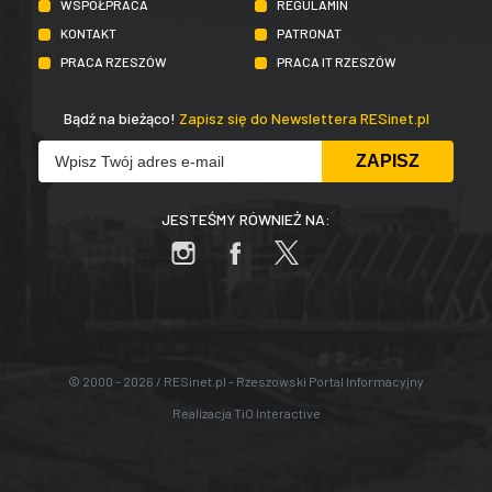
WSPÓŁPRACA
REGULAMIN
KONTAKT
PATRONAT
PRACA RZESZÓW
PRACA IT RZESZÓW
Bądź na bieżąco!
Zapisz się do Newslettera RESinet.pl
JESTEŚMY RÓWNIEŻ NA:
© 2000 - 2026 / RESinet.pl - Rzeszowski Portal Informacyjny
Realizacja
TiO Interactive