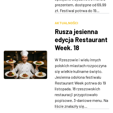
prezentem, dostępne od 69,99
zł. Festiwal potrwa do 19...
AKTUALNOŚCI
Rusza jesienna
edycja Restaurant
Week. 18
rzeszowskich
W Rzeszowie i wielu innych
restauracji z
polskich miastach rozpoczyna
popisowym menu
się wielkie kulinarne święto.
Jesienna odsłona festiwalu
Restaurant Week potrwa do 19
listopada. 18 rzeszowskich
restauracji przygotowało
popisowe, 3-daniowe menu. Na
liście znalazły się...