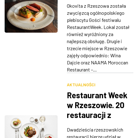
Polsce. Znamy
Okovita z Rzeszowa została
wyniki plebiscytu
ZDJĘCIA
zwycięzcą ogólnopolskiego
Restaurant Week
plebiscytu Gości festiwalu
W RZESZOWIE
RestaurantWeek. Lokal został
również wyróżniony za
najlepszą obsługę. Drugie i
trzecie miejsce w Rzeszowie
zajęły odpowiednio: Wina
Dajcie oraz NAAMA Moroccan
Restaurant –...
AKTUALNOŚCI
Restaurant Week
w Rzeszowie. 20
restauracji z
wyjątkowym menu
Dwadzieścia rzeszowskich
restauracji bierze udział w