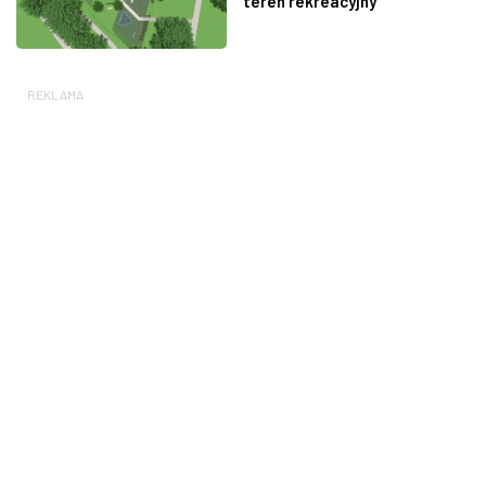
teren rekreacyjny
REKLAMA