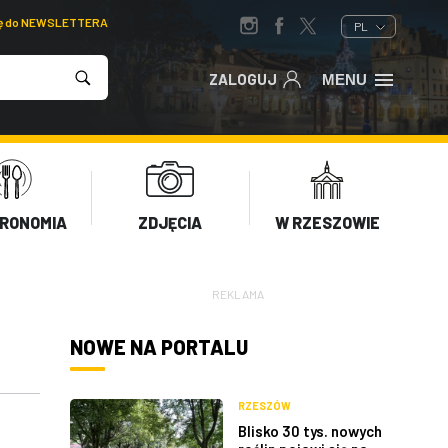
ię do NEWSLETTERA
PL
ZALOGUJ
MENU
RONOMIA
ZDJĘCIA
W RZESZOWIE
REKLAMA
NOWE NA PORTALU
RZESZÓW
Blisko 30 tys. nowych