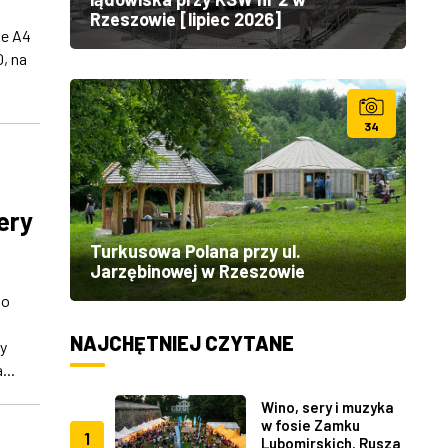
Rzeszowie [lipiec 2026]
ie A4
, na
34
ery
Turkusowa Polana przy ul.
Jarzębinowej w Rzeszowie
go
NAJCHĘTNIEJ CZYTANE
y
...
Wino, sery i muzyka
w fosie Zamku
1
Lubomirskich. Rusza