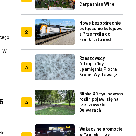
Carpathian Wine
Fest w Rzeszowie
Nowe bezpośrednie
połączenie kolejowe
2
z Przemyśla do
ącego
Frankfurtu nad
Menem
. W
Rzeszowscy
fotograficy
3
upamiętnią Piotra
Krupę. Wystawa „Z
lotu ptaka" w RDK
Blisko 30 tys. nowych
roślin pojawi się na
6
4
rzeszowskich
Bulwarach
Wakacyjne promocje
 Na
w Yaprak. Trzy