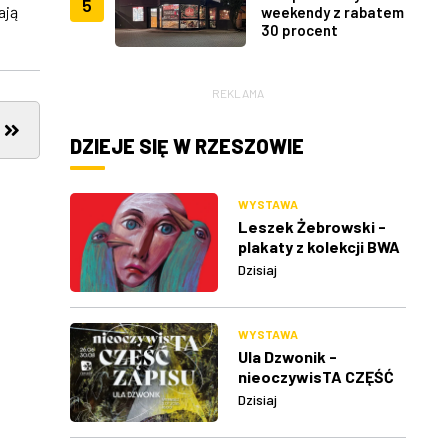
5
ają
weekendy z rabatem
30 procent
REKLAMA
DZIEJE SIĘ W RZESZOWIE
WYSTAWA
Leszek Żebrowski -
plakaty z kolekcji BWA
w Rzeszowie
Dzisiaj
WYSTAWA
Ula Dzwonik -
nieoczywisTA CZĘŚĆ
ZAPISU
Dzisiaj