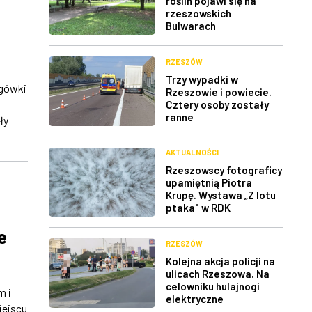
roślin pojawi się na
rzeszowskich
Bulwarach
RZESZÓW
Trzy wypadki w
ogówki
Rzeszowie i powiecie.
Cztery osoby zostały
ranne
ły
AKTUALNOŚCI
Rzeszowscy fotograficy
upamiętnią Piotra
Krupę. Wystawa „Z lotu
ptaka" w RDK
e
RZESZÓW
Kolejna akcja policji na
ulicach Rzeszowa. Na
celowniku hulajnogi
m i
elektryczne
iejscu