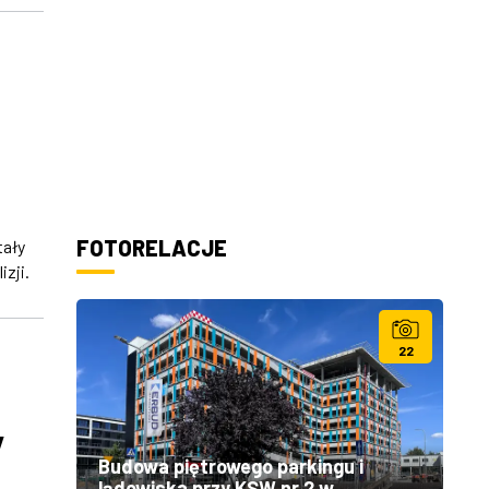
FOTORELACJE
tały
izji.
22
y
Budowa piętrowego parkingu i
lądowiska przy KSW nr 2 w