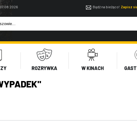
 07.08.2026
Bądź na bieżąco!
Zapisz s
EZY
ROZRYWKA
W KINACH
GAST
WYPADEK"