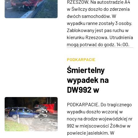
RZESZÓW. Na autostradzie A4
w ruchu
w Świlczy doszło do zderzenia
dwóch samochodów. W
wypadku ranne zostały 3 osoby.
Zablokowany jest pas ruchu w
kierunku Rzeszowa. Utrudnienia
mogą potrwać do godz. 14:00.
PODKARPACIE
Śmiertelny
wypadek na
DW992 w
Żółkowie
PODKARPACIE. Do tragicznego
wypadku doszło wczoraj w
nocy na drodze wojewódzkiej nr
992 w miejscowości Żółków w
powiecie jasielskim. W