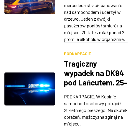
wjechało w
mercedesa stracił panowanie
ZDJĘCIA
drzewo, kierowca
nad samochodem i uderzył w
drzewo. Jeden z dwójki
był pijany
W RZESZOWIE
pasażerów poniósł śmierć na
miejscu. 20-latek miał ponad 2
promile alkoholu w organizmie.
PODKARPACIE
Tragiczny
wypadek na DK94
pod Lańcutem. 25-
latek zginął na
PODKARPACIE. W Kosinie
miejscu
samochód osobowy potrącił
25-letniego pieszego. Na skutek
obrażeń, mężczyzna zginął na
miejscu.