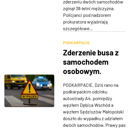
zderzeniu dwóch samochodów
zginął 38-letni mężczyzna.
Policjanci pod nadzorem
prokuratora wyjaśniają
szczegółowe...
PODKARPACIE
Zderzenie busa z
samochodem
osobowym.
Utrudnienia na A4
PODKARPACIE. Dziś rano na
w kierunku
podkarpackim odcinku
Rzeszowa
autostrady A4, pomiędzy
węzłem Dębica Wschód a
węzłem Sędziszów Małopolski
doszło do wypadku z udziałem
dwóch samochodów. Prawy pas