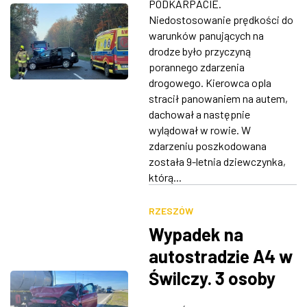
PODKARPACIE.
trafiła do szpitala
Niedostosowanie prędkości do
warunków panujących na
drodze było przyczyną
porannego zdarzenia
drogowego. Kierowca opla
stracił panowaniem na autem,
dachował a następnie
wylądował w rowie. W
zdarzeniu poszkodowana
została 9-letnia dziewczynka,
którą...
RZESZÓW
Wypadek na
autostradzie A4 w
Świlczy. 3 osoby
ranne, utrudnienia