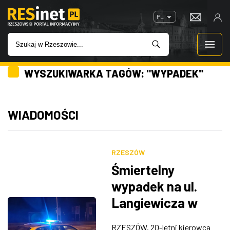
PL
WYSZUKIWARKA TAGÓW: "WYPADEK"
WIADOMOŚCI
INWESTYCJE
WIADOMOŚCI
IMPREZY
RZESZÓW
ROZRYWKA
Śmiertelny
wypadek na ul.
W KINACH
Langiewicza w
Rzeszowie. Auto
GASTRONOMIA
RZESZÓW. 20-letni kierowca