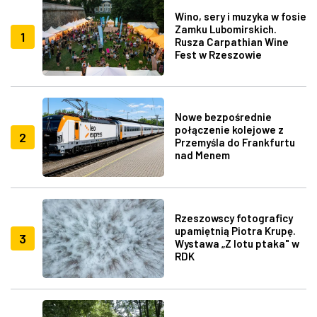
Wino, sery i muzyka w fosie
Zamku Lubomirskich.
1
Rusza Carpathian Wine
Fest w Rzeszowie
Nowe bezpośrednie
połączenie kolejowe z
2
Przemyśla do Frankfurtu
nad Menem
Rzeszowscy fotograficy
upamiętnią Piotra Krupę.
3
Wystawa „Z lotu ptaka" w
RDK