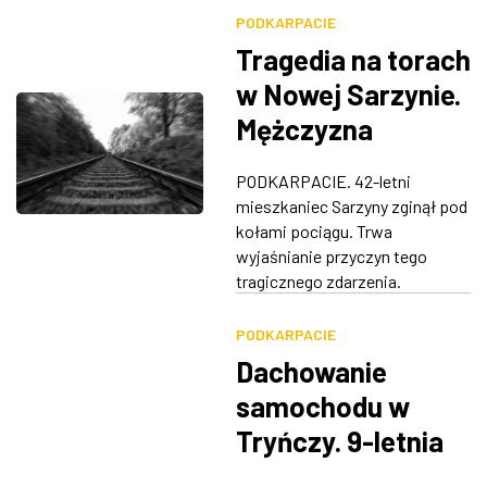
PODKARPACIE
Tragedia na torach
w Nowej Sarzynie.
Mężczyzna
śmiertelnie
PODKARPACIE. 42-letni
potrącony przez
mieszkaniec Sarzyny zginął pod
pociąg
kołami pociągu. Trwa
wyjaśnianie przyczyn tego
tragicznego zdarzenia.
PODKARPACIE
Dachowanie
samochodu w
Tryńczy. 9-letnia
dziewczynka