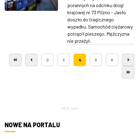
porannych na odcinku drogi
krajowej nr 73 Pilzno - Jasło
doszło do tragicznego
wypadku. Samochód ciężarowy
potrącił pieszego. Mężczyzna
nie przeżył.
2
3
4
5
6
REKLAMA
NOWE NA PORTALU