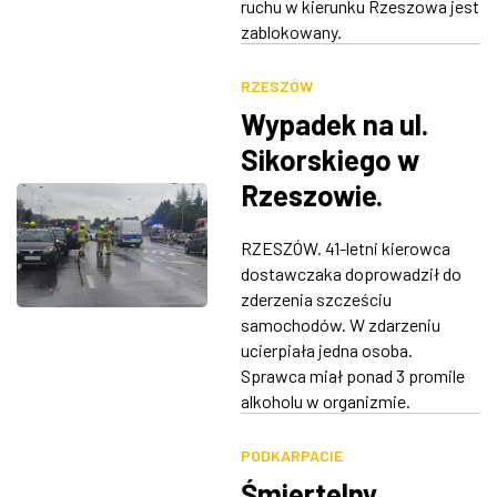
ruchu w kierunku Rzeszowa jest
zablokowany.
RZESZÓW
Wypadek na ul.
Sikorskiego w
Rzeszowie.
Zderzyło się 6
RZESZÓW. 41-letni kierowca
pojazdów,
dostawczaka doprowadził do
sprawca był pijany
zderzenia szcześciu
samochodów. W zdarzeniu
ucierpiała jedna osoba.
Sprawca miał ponad 3 promile
alkoholu w organizmie.
PODKARPACIE
Śmiertelny