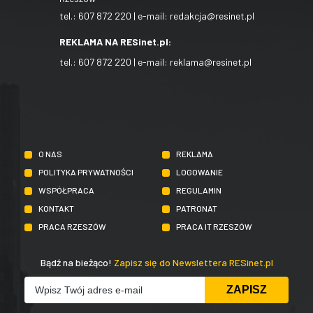
tel.:
607 872 220
| e-mail:
redakcja@resinet.pl
REKLAMA NA RESinet.pl:
tel.:
607 872 220
| e-mail:
reklama@resinet.pl
O NAS
REKLAMA
POLITYKA PRYWATNOŚCI
LOGOWANIE
WSPÓŁPRACA
REGULAMIN
KONTAKT
PATRONAT
PRACA RZESZÓW
PRACA IT RZESZÓW
Bądź na bieżąco!
Zapisz się do Newslettera RESinet.pl