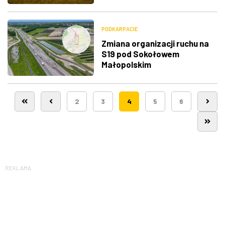
PODKARPACIE
Zmiana organizacji ruchu na
S19 pod Sokołowem
Małopolskim
2
3
4
5
6
REKLAMA