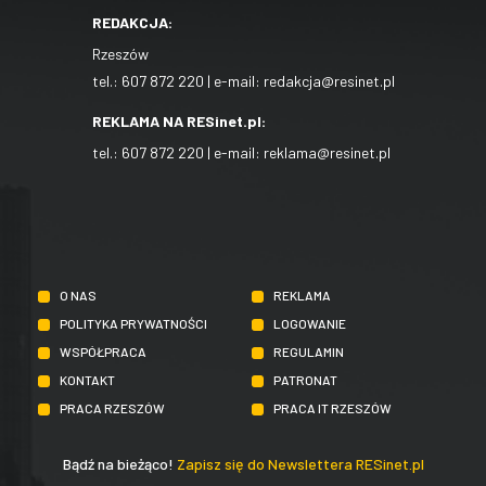
REDAKCJA:
Rzeszów
tel.:
607 872 220
| e-mail:
redakcja@resinet.pl
REKLAMA NA RESinet.pl:
tel.:
607 872 220
| e-mail:
reklama@resinet.pl
O NAS
REKLAMA
POLITYKA PRYWATNOŚCI
LOGOWANIE
WSPÓŁPRACA
REGULAMIN
KONTAKT
PATRONAT
PRACA RZESZÓW
PRACA IT RZESZÓW
Bądź na bieżąco!
Zapisz się do Newslettera RESinet.pl