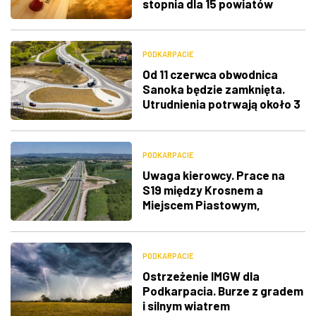
stopnia dla 15 powiatów
PODKARPACIE
Od 11 czerwca obwodnica
Sanoka będzie zamknięta.
Utrudnienia potrwają około 3
tygodnie
PODKARPACIE
Uwaga kierowcy. Prace na
S19 między Krosnem a
Miejscem Piastowym,
utrudnienia w stronę
Barwinka
PODKARPACIE
Ostrzeżenie IMGW dla
Podkarpacia. Burze z gradem
i silnym wiatrem