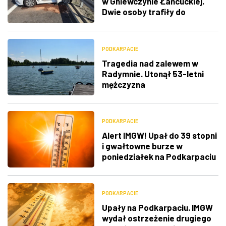
w Gniewczynie Łańcuckiej.
Dwie osoby trafiły do
szpitala
PODKARPACIE
Tragedia nad zalewem w
Radymnie. Utonął 53-letni
mężczyzna
PODKARPACIE
Alert IMGW! Upał do 39 stopni
i gwałtowne burze w
poniedziałek na Podkarpaciu
PODKARPACIE
Upały na Podkarpaciu. IMGW
wydał ostrzeżenie drugiego