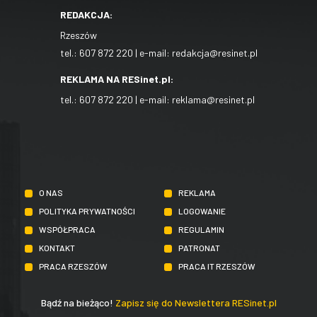
REDAKCJA:
Rzeszów
tel.:
607 872 220
| e-mail:
redakcja@resinet.pl
REKLAMA NA RESinet.pl:
tel.:
607 872 220
| e-mail:
reklama@resinet.pl
O NAS
REKLAMA
POLITYKA PRYWATNOŚCI
LOGOWANIE
WSPÓŁPRACA
REGULAMIN
KONTAKT
PATRONAT
PRACA RZESZÓW
PRACA IT RZESZÓW
Bądź na bieżąco!
Zapisz się do Newslettera RESinet.pl