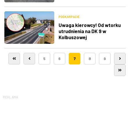
PODKARPACIE
Uwaga kierowcy! Od wtorku
utrudnienia na DK 9 w
Kolbuszowej
5
6
7
8
9
REKLAMA