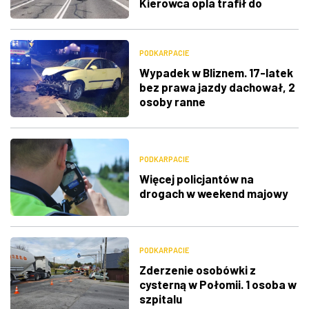
Kierowca opla trafił do
szpitala
PODKARPACIE
Wypadek w Bliznem. 17-latek
bez prawa jazdy dachował, 2
osoby ranne
PODKARPACIE
Więcej policjantów na
drogach w weekend majowy
PODKARPACIE
Zderzenie osobówki z
cysterną w Połomii. 1 osoba w
szpitalu