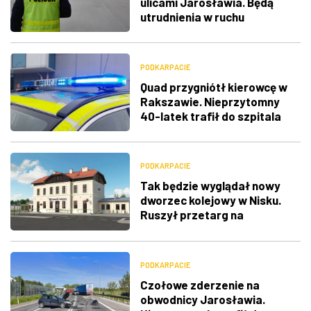
ulicami Jarosławia. Będą
utrudnienia w ruchu
PODKARPACIE
Quad przygniótł kierowcę w
Rakszawie. Nieprzytomny
40-latek trafił do szpitala
PODKARPACIE
Tak będzie wyglądał nowy
dworzec kolejowy w Nisku.
Ruszył przetarg na
przebudowę
PODKARPACIE
Czołowe zderzenie na
obwodnicy Jarosławia.