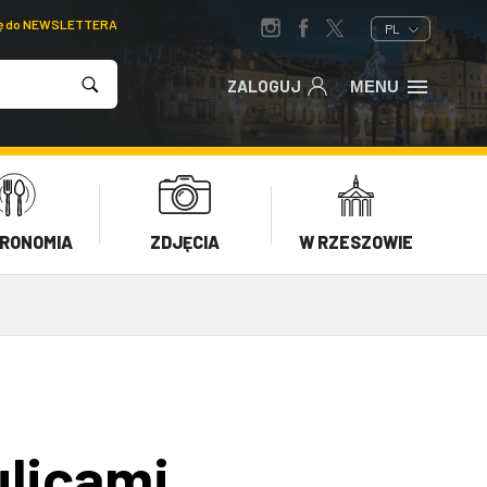
ię do NEWSLETTERA
PL
ZALOGUJ
MENU
RONOMIA
ZDJĘCIA
W RZESZOWIE
ulicami