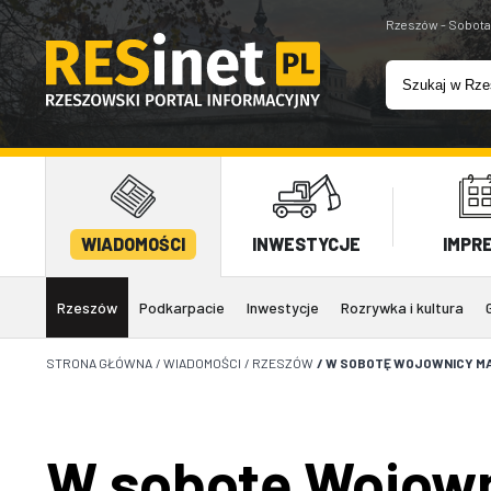
Rzeszów - Sobota
WIADOMOŚCI
INWESTYCJE
IMPR
Rzeszów
Podkarpacie
Inwestycje
Rozrywka i kultura
STRONA GŁÓWNA
/
WIADOMOŚCI
/
RZESZÓW
/
W SOBOTĘ WOJOWNICY MA
W sobotę Wojowni