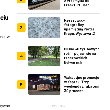
z Przemyśla do
Frankfurtu nad
Menem
ciu
Rzeszowscy
fotograficy
3
upamiętnią Piotra
Krupę. Wystawa „Z
uchu w
lotu ptaka" w RDK
Blisko 30 tys. nowych
roślin pojawi się na
4
rzeszowskich
Bulwarach
Wakacyjne promocje
w Yaprak. Trzy
5
weekendy z rabatem
30 procent
tywać
REKLAMA