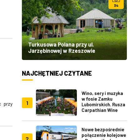
34
Turkusowa Polana przy ul.
Jarzębinowej w Rzeszowie
NAJCHĘTNIEJ CZYTANE
Wino, sery i muzyka
w fosie Zamku
1
c przy
Lubomirskich. Rusza
Carpathian Wine
Fest w Rzeszowie
Nowe bezpośrednie
połączenie kolejowe
2