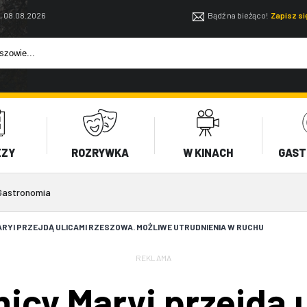
, 08.08.2026
Bądź na bieżąco!
Zapisz s
EZY
ROZRYWKA
W KINACH
GAST
Gastronomia
RYI PRZEJDĄ ULICAMI RZESZOWA. MOŻLIWE UTRUDNIENIA W RUCHU
REKLAMA
cy Maryi przejdą 