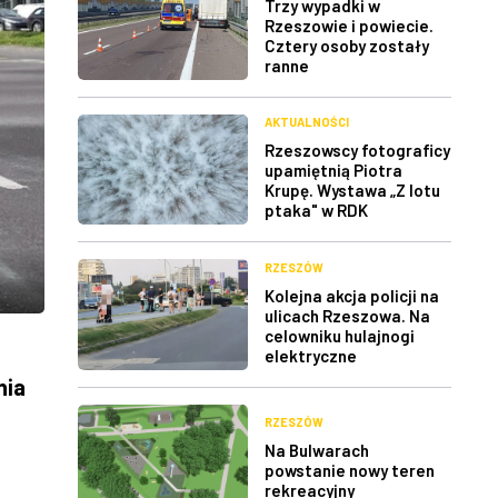
Trzy wypadki w
Rzeszowie i powiecie.
Cztery osoby zostały
ranne
AKTUALNOŚCI
Rzeszowscy fotograficy
upamiętnią Piotra
Krupę. Wystawa „Z lotu
ptaka" w RDK
RZESZÓW
Kolejna akcja policji na
ulicach Rzeszowa. Na
celowniku hulajnogi
elektryczne
nia
RZESZÓW
Na Bulwarach
powstanie nowy teren
rekreacyjny