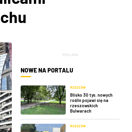
uchu
REKLAMA
NOWE NA PORTALU
RZESZÓW
Blisko 30 tys. nowych
roślin pojawi się na
rzeszowskich
Bulwarach
RZESZÓW