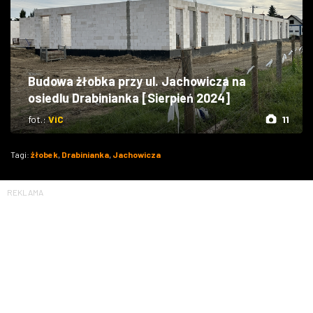
Budowa żłobka przy ul. Jachowicza na
osiedlu Drabinianka [Sierpień 2024]
fot.:
ViC
11
Tagi:
żłobek
,
Drabinianka
,
Jachowicza
REKLAMA