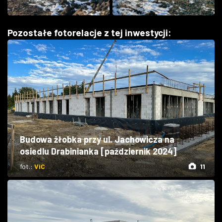
Pozostałe fotorelacje z tej inwestycji:
Budowa żłobka przy ul. Jachowicza na
osiedlu Drabinianka [październik 2024]
fot.:
ViC
11