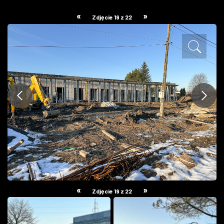
ZDJĘCIA
«
»
Zdjęcie 19 z 22
W RZESZOWIE
«
»
Zdjęcie 19 z 22