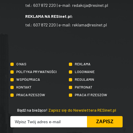
tel.:
607 872 220
| e-mail:
redakcja@resinet.pl
REKLAMA NA RESinet.pl:
tel.:
607 872 220
| e-mail:
reklama@resinet.pl
O NAS
REKLAMA
POLITYKA PRYWATNOŚCI
LOGOWANIE
WSPÓŁPRACA
REGULAMIN
KONTAKT
PATRONAT
PRACA RZESZÓW
PRACA IT RZESZÓW
Bądź na bieżąco!
Zapisz się do Newslettera RESinet.pl