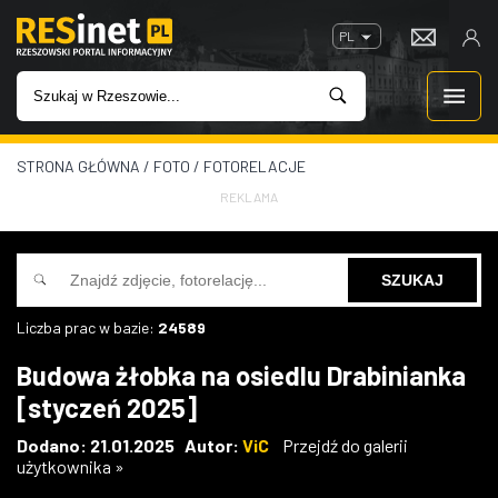
PL
STRONA GŁÓWNA
/
FOTO
/
FOTORELACJE
WIADOMOŚCI
REKLAMA
INWESTYCJE
IMPREZY
Liczba prac w bazie:
24589
ROZRYWKA
Budowa żłobka na osiedlu Drabinianka
[styczeń 2025]
W KINACH
Dodano: 21.01.2025 Autor:
ViC
Przejdź do galerii
użytkownika »
GASTRONOMIA