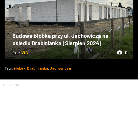
Budowa żłobka przy ul. Jachowicza na
osiedlu Drabinianka [Sierpień 2024]
fot.:
ViC
11
Tagi:
żłobek
,
Drabinianka
,
Jachowicza
REKLAMA