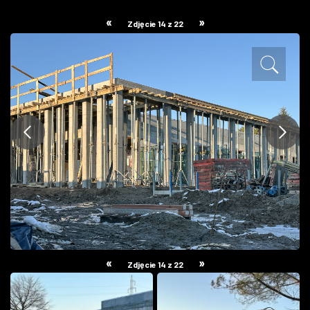
ZDJĘCIA
«
»
Zdjęcie 14 z 22
W RZESZOWIE
«
»
Zdjęcie 14 z 22