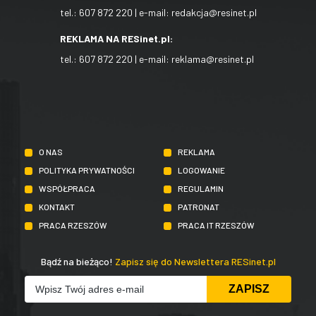
tel.:
607 872 220
| e-mail:
redakcja@resinet.pl
REKLAMA NA RESinet.pl:
tel.:
607 872 220
| e-mail:
reklama@resinet.pl
O NAS
REKLAMA
POLITYKA PRYWATNOŚCI
LOGOWANIE
WSPÓŁPRACA
REGULAMIN
KONTAKT
PATRONAT
PRACA RZESZÓW
PRACA IT RZESZÓW
Bądź na bieżąco!
Zapisz się do Newslettera RESinet.pl