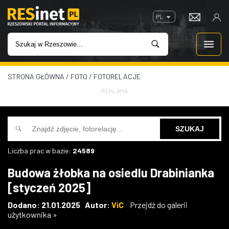
PL
STRONA GŁÓWNA
/
FOTO
/
FOTORELACJE
WIADOMOŚCI
REKLAMA
INWESTYCJE
IMPREZY
Liczba prac w bazie:
24589
ROZRYWKA
Budowa żłobka na osiedlu Drabinianka
[styczeń 2025]
W KINACH
Dodano: 21.01.2025 Autor:
ViC
Przejdź do galerii
użytkownika »
GASTRONOMIA