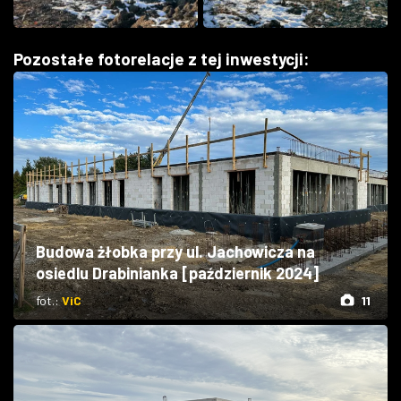
Pozostałe fotorelacje z tej inwestycji:
Budowa żłobka przy ul. Jachowicza na
osiedlu Drabinianka [październik 2024]
fot.:
ViC
11