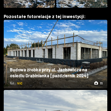
Pozostałe fotorelacje z tej inwestycji:
Budowa żłobka przy ul. Jachowicza na
osiedlu Drabinianka [październik 2024]
fot.:
ViC
11