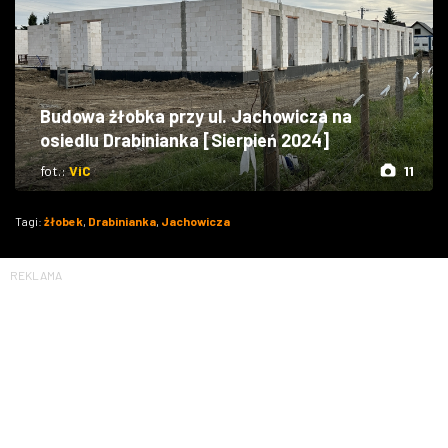
Budowa żłobka przy ul. Jachowicza na
osiedlu Drabinianka [Sierpień 2024]
fot.:
ViC
11
Tagi:
żłobek
,
Drabinianka
,
Jachowicza
REKLAMA