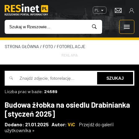
PL
STRONA GŁÓWNA
/
FOTO
/
FOTORELACJE
WIADOMOŚCI
REKLAMA
INWESTYCJE
IMPREZY
Liczba prac w bazie:
24589
ROZRYWKA
Budowa żłobka na osiedlu Drabinianka
[styczeń 2025]
W KINACH
Dodano: 21.01.2025 Autor:
ViC
Przejdź do galerii
użytkownika »
GASTRONOMIA