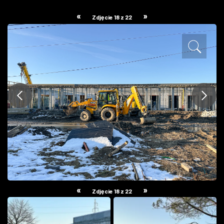
ZDJĘCIA
«
»
Zdjęcie 18 z 22
W RZESZOWIE
«
»
Zdjęcie 18 z 22