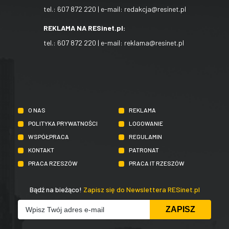
tel.:
607 872 220
| e-mail:
redakcja@resinet.pl
REKLAMA NA RESinet.pl:
tel.:
607 872 220
| e-mail:
reklama@resinet.pl
O NAS
REKLAMA
POLITYKA PRYWATNOŚCI
LOGOWANIE
WSPÓŁPRACA
REGULAMIN
KONTAKT
PATRONAT
PRACA RZESZÓW
PRACA IT RZESZÓW
Bądź na bieżąco!
Zapisz się do Newslettera RESinet.pl