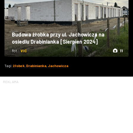
Budowa żłobka przy ul. Jachowicza na
osiedlu Drabinianka [Sierpień 2024]
fot.:
ViC
11
Tagi:
żłobek
,
Drabinianka
,
Jachowicza
REKLAMA