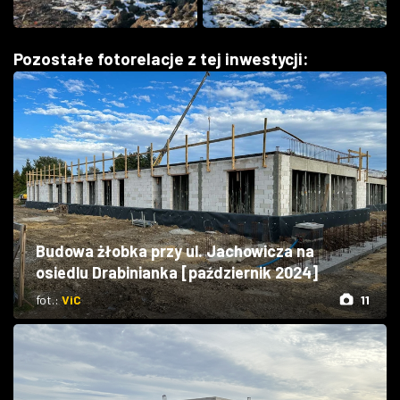
Pozostałe fotorelacje z tej inwestycji:
Budowa żłobka przy ul. Jachowicza na
osiedlu Drabinianka [październik 2024]
fot.:
ViC
11