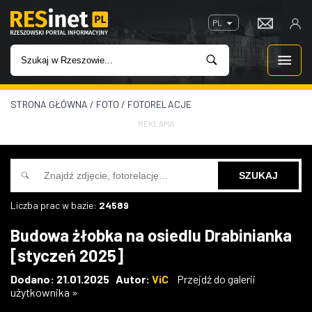
PL
STRONA GŁÓWNA
/
FOTO
/
FOTORELACJE
WIADOMOŚCI
REKLAMA
INWESTYCJE
IMPREZY
Liczba prac w bazie:
24589
ROZRYWKA
Budowa żłobka na osiedlu Drabinianka
[styczeń 2025]
W KINACH
Dodano: 21.01.2025 Autor:
ViC
Przejdź do galerii
użytkownika »
GASTRONOMIA