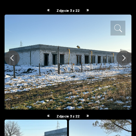
ZDJĘCIA
«
»
Zdjęcie 3 z 22
W RZESZOWIE
«
»
Zdjęcie 3 z 22