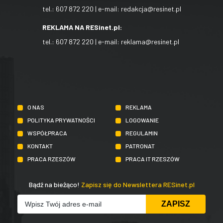
tel.:
607 872 220
| e-mail:
redakcja@resinet.pl
REKLAMA NA RESinet.pl:
tel.:
607 872 220
| e-mail:
reklama@resinet.pl
O NAS
REKLAMA
POLITYKA PRYWATNOŚCI
LOGOWANIE
WSPÓŁPRACA
REGULAMIN
KONTAKT
PATRONAT
PRACA RZESZÓW
PRACA IT RZESZÓW
Bądź na bieżąco!
Zapisz się do Newslettera RESinet.pl