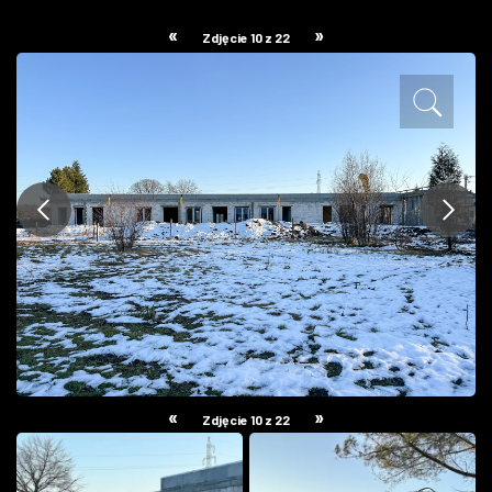
ZDJĘCIA
«
»
Zdjęcie 10 z 22
W RZESZOWIE
«
»
Zdjęcie 10 z 22