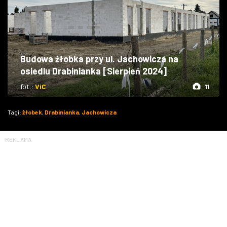
Budowa żłobka przy ul. Jachowicza na
osiedlu Drabinianka [Sierpień 2024]
fot.:
ViC
11
Tagi:
żłobek
,
Drabinianka
,
Jachowicza
REKLAMA