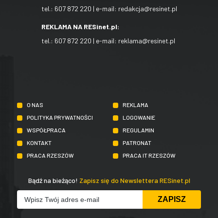
tel.:
607 872 220
| e-mail:
redakcja@resinet.pl
REKLAMA NA RESinet.pl:
tel.:
607 872 220
| e-mail:
reklama@resinet.pl
O NAS
REKLAMA
POLITYKA PRYWATNOŚCI
LOGOWANIE
WSPÓŁPRACA
REGULAMIN
KONTAKT
PATRONAT
PRACA RZESZÓW
PRACA IT RZESZÓW
Bądź na bieżąco!
Zapisz się do Newslettera RESinet.pl