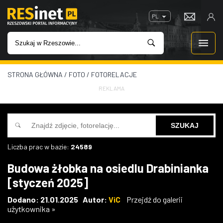
PL
STRONA GŁÓWNA
/
FOTO
/
FOTORELACJE
WIADOMOŚCI
REKLAMA
INWESTYCJE
IMPREZY
Liczba prac w bazie:
24589
ROZRYWKA
Budowa żłobka na osiedlu Drabinianka
[styczeń 2025]
W KINACH
Dodano: 21.01.2025 Autor:
ViC
Przejdź do galerii
użytkownika »
GASTRONOMIA