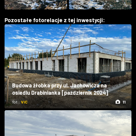
Pozostałe fotorelacje z tej inwestycji:
Budowa żłobka przy ul. Jachowicza na
osiedlu Drabinianka [październik 2024]
fot.:
ViC
11