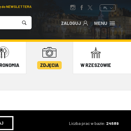
ię do NEWSLETTERA
PL
ZALOGUJ
MENU
RONOMIA
ZDJĘCIA
W RZESZOWIE
Liczba prac w bazie:
24589