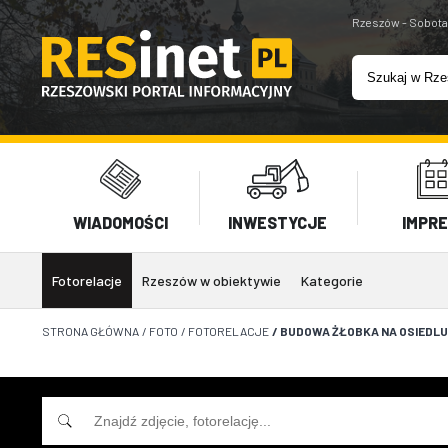
Rzeszów - Sobota
WIADOMOŚCI
INWESTYCJE
IMPR
Fotorelacje
Rzeszów w obiektywie
Kategorie
STRONA GŁÓWNA
/
FOTO
/
FOTORELACJE
/
BUDOWA ŻŁOBKA NA OSIEDLU