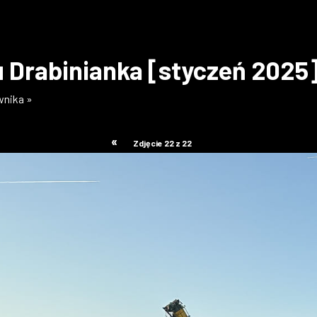
 Drabinianka [styczeń 2025
wnika »
«
Zdjęcie 22 z 22