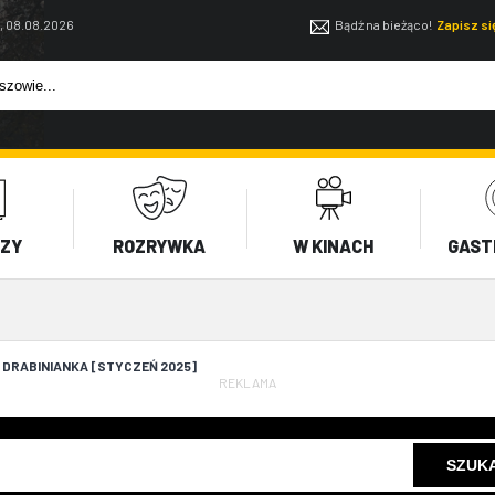
, 08.08.2026
Bądź na bieżąco!
Zapisz s
EZY
ROZRYWKA
W KINACH
GAST
 DRABINIANKA [STYCZEŃ 2025]
REKLAMA