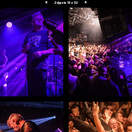
«
»
Zdjęcie 15 z 32