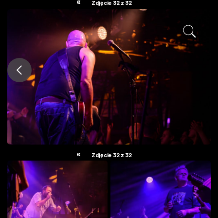
«
Zdjęcie 32 z 32
ZDJĘCIA
W RZESZOWIE
«
Zdjęcie 32 z 32