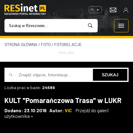
PL
STRONA GŁÓWNA
/
FOTO
/
FOTORELACJE
WIADOMOŚCI
REKLAMA
INWESTYCJE
IMPREZY
Liczba prac w bazie:
24589
ROZRYWKA
KULT "Pomarańczowa Trasa" w LUKR
W KINACH
Dodano: 23.10.2016 Autor:
ViC
Przejdź do galerii
użytkownika »
GASTRONOMIA