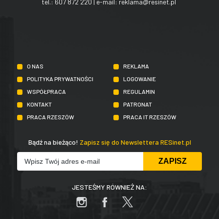
tel.:
607 872 220
| e-mail:
reklama@resinet.pl
O NAS
REKLAMA
POLITYKA PRYWATNOŚCI
LOGOWANIE
WSPÓŁPRACA
REGULAMIN
KONTAKT
PATRONAT
PRACA RZESZÓW
PRACA IT RZESZÓW
Bądź na bieżąco!
Zapisz się do Newslettera RESinet.pl
JESTEŚMY RÓWNIEŻ NA: