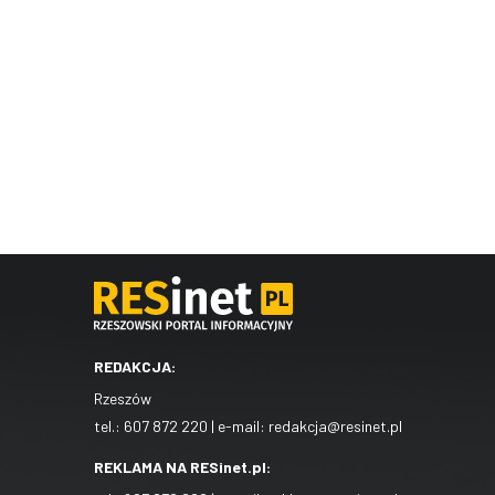
REDAKCJA:
Rzeszów
tel.:
607 872 220
| e-mail:
redakcja@resinet.pl
REKLAMA NA RESinet.pl: