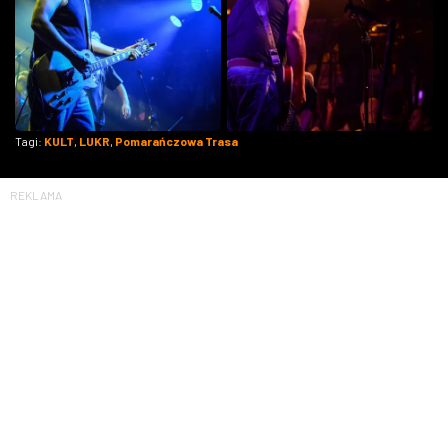
Tagi:
KULT
,
LUKR
,
Pomarańczowa Trasa
REKLAMA