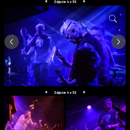
«
»
Zdjęcie 4 z 32
ZDJĘCIA
W RZESZOWIE
«
»
Zdjęcie 4 z 32