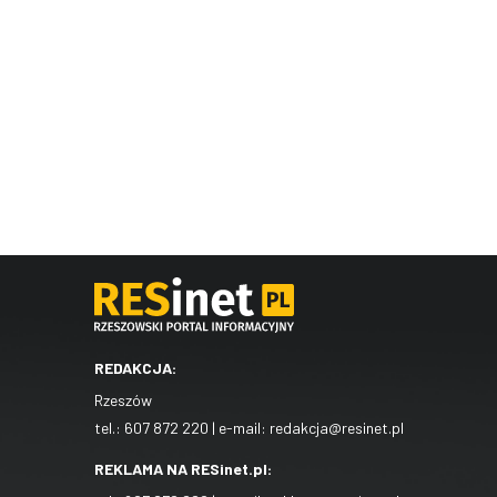
REDAKCJA:
Rzeszów
tel.:
607 872 220
| e-mail:
redakcja@resinet.pl
REKLAMA NA RESinet.pl: