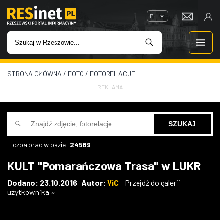
PL
STRONA GŁÓWNA
/
FOTO
/
FOTORELACJE
WIADOMOŚCI
REKLAMA
INWESTYCJE
IMPREZY
Liczba prac w bazie:
24589
ROZRYWKA
KULT "Pomarańczowa Trasa" w LUKR
W KINACH
Dodano: 23.10.2016 Autor:
ViC
Przejdź do galerii
użytkownika »
GASTRONOMIA