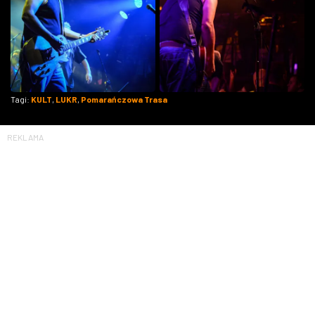
Tagi:
KULT
,
LUKR
,
Pomarańczowa Trasa
REKLAMA