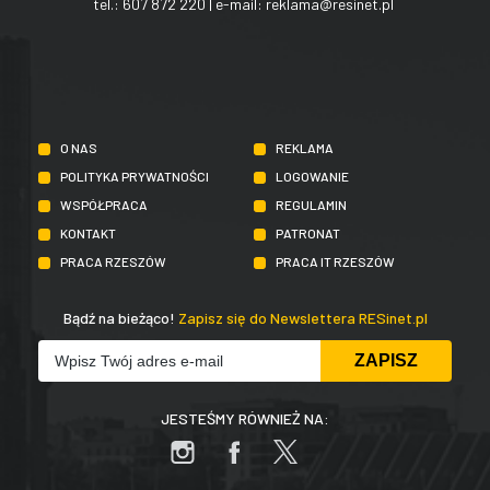
tel.:
607 872 220
| e-mail:
reklama@resinet.pl
O NAS
REKLAMA
POLITYKA PRYWATNOŚCI
LOGOWANIE
WSPÓŁPRACA
REGULAMIN
KONTAKT
PATRONAT
PRACA RZESZÓW
PRACA IT RZESZÓW
Bądź na bieżąco!
Zapisz się do Newslettera RESinet.pl
JESTEŚMY RÓWNIEŻ NA: