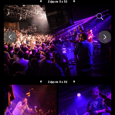
«
»
Zdjęcie 3 z 32
ZDJĘCIA
W RZESZOWIE
«
»
Zdjęcie 3 z 32