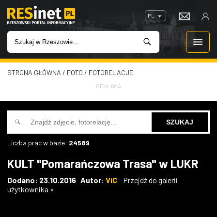
PL
STRONA GŁÓWNA
/
FOTO
/
FOTORELACJE
WIADOMOŚCI
REKLAMA
INWESTYCJE
IMPREZY
Liczba prac w bazie:
24589
ROZRYWKA
KULT "Pomarańczowa Trasa" w LUKR
W KINACH
Dodano: 23.10.2016 Autor:
ViC
Przejdź do galerii
użytkownika »
GASTRONOMIA