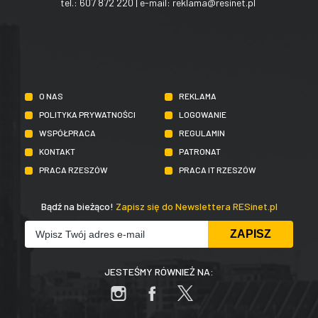
tel.:
607 872 220
| e-mail:
reklama@resinet.pl
O NAS
REKLAMA
POLITYKA PRYWATNOŚCI
LOGOWANIE
WSPÓŁPRACA
REGULAMIN
KONTAKT
PATRONAT
PRACA RZESZÓW
PRACA IT RZESZÓW
Bądź na bieżąco!
Zapisz się do Newslettera RESinet.pl
JESTEŚMY RÓWNIEŻ NA: