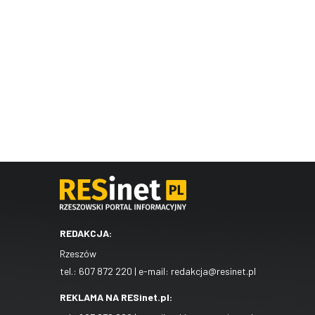
REDAKCJA:
Rzeszów
tel.:
607 872 220
| e-mail:
redakcja@resinet.pl
REKLAMA NA RESinet.pl: