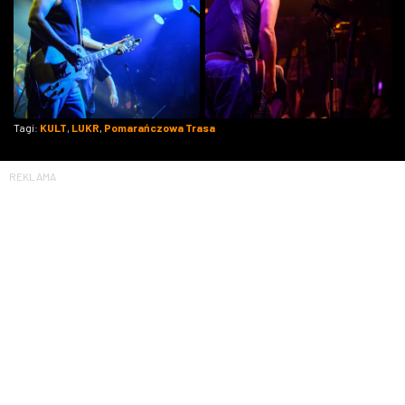
Tagi:
KULT
,
LUKR
,
Pomarańczowa Trasa
REKLAMA